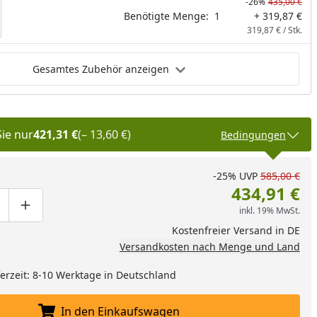
-26%
435,00 €
Benötigte Menge:
1
+ 319,87 €
319,87 € / Stk.
nzufügen
Gesamtes Zubehör anzeigen
Sie nur
421,31 €
(– 13,60 €)
Bedingungen
-25%
UVP
585,00 €
434,91 €
inkl. 19% MwSt.
ge um eins verringern
duktmenge manuell eingeben
Produktmenge um eins erhöhen
tube-Video
Kostenfreier Versand in DE
Versandkosten nach Menge und Land
eferzeit: 8-10 Werktage in Deutschland
In den Einkaufswagen