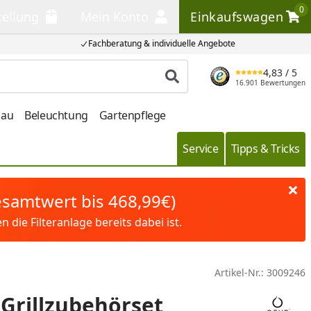
0
tellung
Mein Konto
Einkaufswagen
llung
Mein Konto
Einkaufswagen
Fachberatung & individuelle Angebote
4,83
/ 5
Produkt suchen
16.901 Bewertungen
bau
Beleuchtung
Gartenpflege
Service
Tipps & Tricks
Gesamtwert bis 468,99€)
die Filteranlage bereits dabei ist.
Artikel-Nr.:
3009246
Grillzubehörset