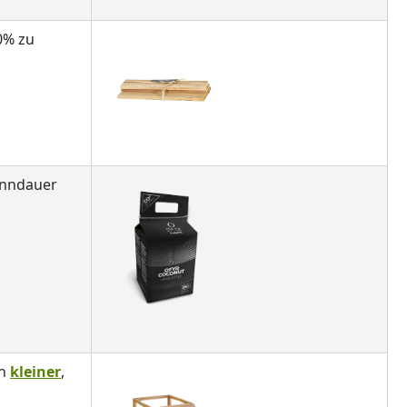
0% zu
enndauer
in
kleiner
,