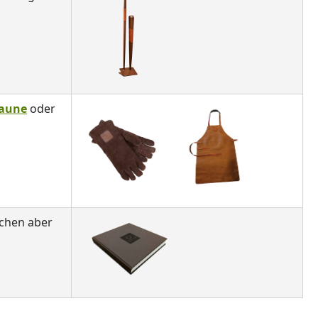
aune
oder
achen aber