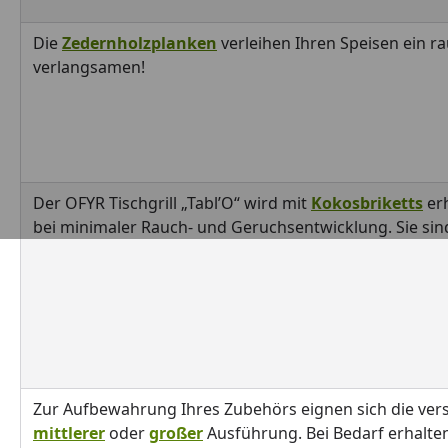
Die
Zedernholzplanken
verleihen Ihren Speisen ein 
verlangsamen!
Der OFYR Tischgrill „Tabl’O“ wird mit
Kokosbriketts
erh
bei minimaler Rauch- und Geruchsentwicklung. Sie si
Zur Aufbewahrung Ihres Zubehörs eignen sich die ver
mittlerer
oder
großer
Ausführung. Bei Bedarf erhalte