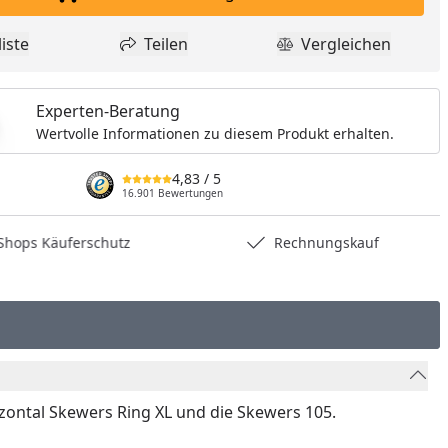
In den Einkaufswagen legen
iste
Teilen
Vergleichen
dukt zur Wunschliste hinzufügen
Teilen
Produkt Vergle
Experten-Beratung
Wertvolle Informationen zu diesem Produkt erhalten.
4,83
/ 5
16.901 Bewertungen
hops Käuferschutz
Rechnungskauf
rizontal Skewers Ring XL und die Skewers 105.