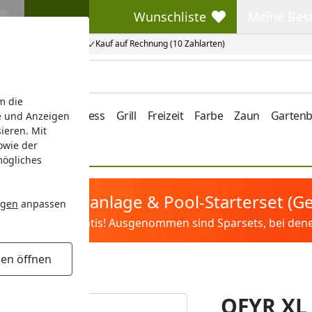
Wunschliste
Meine Bes
Wunschliste
Meine Beste
Kauf auf Rechnung (10 Zahlarten)
m die
e/Vordach
Wellness
Grill
Freizeit
Farbe
Zaun
Garten
e und Anzeigen
ieren. Mit
owie der
mögliches
tis Sandfilteranlage & Pool-Starterset (
ngen
anpassen
ilter&Pflege gratis! Ausgenommen sind Sparsets, bei denen 
gen öffnen
illzubehörset
OFYR XL 