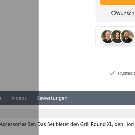
Wunschl
Pro
Deutschlands bester Händler
Trusted S
…
r
Videos
Bewertungen
 Accessories Set. Das Set bietet den Grill Round XL, den Ho