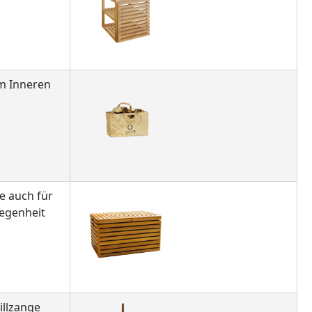
Im Inneren
e auch für
legenheit
illzange