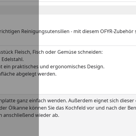
ichtigen Reinigungsutensilien - mit diesem OFYR-Zubehör s
sstück Fleisch, Fisch oder Gemüse schneiden:
 Edelstahl.
t ein praktisches und ergonomisches Design.
chfläche abgelegt werden.
chplatte ganz einfach wenden. Außerdem eignet sich dieser 
t der Ölkanne können Sie das Kochfeld vor und nach der Be
n anschließend wieder ab.