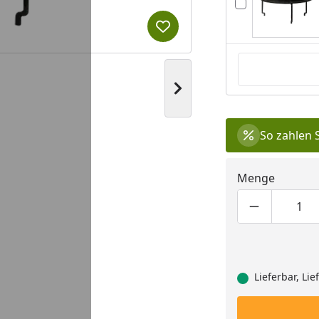
Produkt zur Wunschliste hi
Nächstes Bild anzeigen
So zahlen 
eo
Menge
Produktmen
Pro
You
Lieferbar, Li