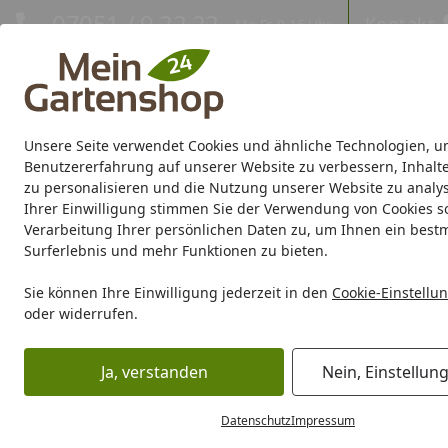
Hotline
07051 / 9 22 22
Kontakt
Mo-Fr. 8-16 Uhr
Kontakt
Eigene Montage-Teams
Unsere Seite verwendet Cookies und ähnliche Technologien, u
Gartenhaus
Gerätehaus
Gewächshaus
Carport/Garag
Benutzererfahrung auf unserer Website zu verbessern, Inhalt
zu personalisieren und die Nutzung unserer Website zu analys
Ihrer Einwilligung stimmen Sie der Verwendung von Cookies s
Marken
Sale %
Verarbeitung Ihrer persönlichen Daten zu, um Ihnen ein best
Surferlebnis und mehr Funktionen zu bieten.
Karibu Pools inkl. gra
Sie können Ihre Einwilligung jederzeit in den
Cookie-Einstellu
oder widerrufen.
Dein Traumpool im Sorglos-Paket: F
Ja, verstanden
Nein, Einstellun
Grill
Grill Marken
Ofyr
OFYR Grillzubehör
OFYR XL Gr
Startseite
Datenschutz
Impressum