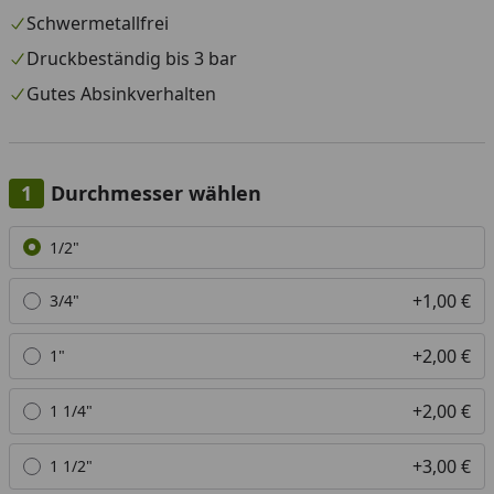
Schwermetallfrei
Druckbeständig bis 3 bar
Gutes Absinkverhalten
Durchmesser wählen
Alle anzeigen (6)
1/2"
+1,00 €
3/4"
+2,00 €
1"
+2,00 €
1 1/4"
+3,00 €
1 1/2"