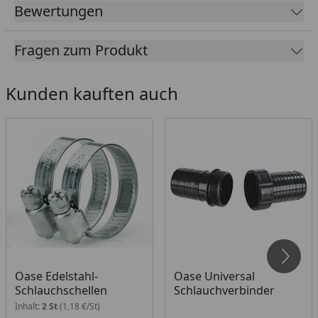
Bewertungen
Meterware
in der von Ihnen benötigen Länge
bestellen.
Fragen zum Produkt
Kunden kauften auch
Oase Edelstahl-
Oase Universal
Schlauchschellen
Schlauchverbinder
Inhalt:
2 St
(1,18 €/St)