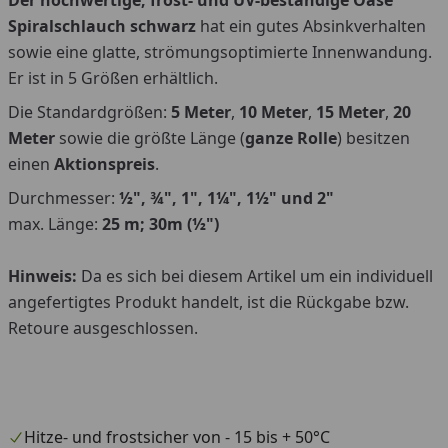
Spiralschlauch schwarz
hat ein gutes Absinkverhalten
sowie eine glatte, strömungsoptimierte Innenwandung.
Er ist in 5 Größen erhältlich.
Die Standardgrößen:
5 Meter
,
10 Meter
,
15 Meter
,
20
Meter
sowie die größte Länge (
ganze Rolle
) besitzen
einen
Aktionspreis
.
Durchmesser:
½", ¾", 1", 1¼", 1½" und 2"
max. Länge:
25 m; 30m
(
½")
Hinweis:
Da es sich bei diesem Artikel um ein individuell
angefertigtes Produkt handelt, ist die Rückgabe bzw.
Retoure ausgeschlossen.
Hitze- und frostsicher von - 15 bis + 50°C