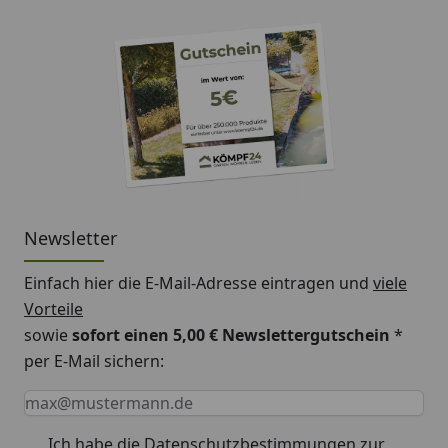
Newsletter
Einfach hier die E-Mail-Adresse eintragen und
viele
Vorteile
sowie
sofort einen 5,00 € Newslettergutschein
*
per E-Mail sichern:
Keine Eingabe erforderlich
Eingabe erforderlich
E-Mail *
Ich habe die
Datenschutzbestimmungen
zur