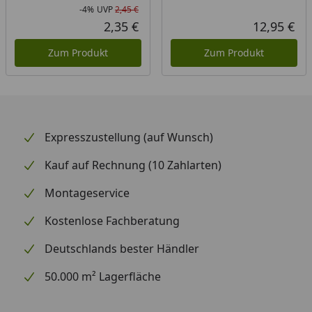
-4%
UVP
2,45 €
Rabatt in Prozent
Ursprünglicher Preis
2,35 €
12,95 €
Aktueller Preis
Akt
Zum Produkt
Zum Produkt
Expresszustellung (auf Wunsch)
Kauf auf Rechnung (10 Zahlarten)
Montageservice
Kostenlose Fachberatung
Deutschlands bester Händler
50.000 m² Lagerfläche