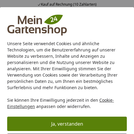
Kauf auf Rechnung (10 Zahlarten)
Alle Produkte
Mein Konto
Wunschl
Ein
4,83
/ 5
Suchen
Unsere Seite verwendet Cookies und ähnliche
Technologien, um die Benutzererfahrung auf unserer
Karibu Pools inkl. gratis Sandfilteranlage & Pool-
Website zu verbessern, Inhalte und Anzeigen zu
Starterset (Gesamtwert bis 468,99€)
personalisieren und die Nutzung unserer Website zu
analysieren. Mit Ihrer Einwilligung stimmen Sie der
Verwendung von Cookies sowie der Verarbeitung Ihrer
Freizeit
Teichtechnik
Teichbau
Schläuche
Oase Spir
persönlichen Daten zu, um Ihnen ein bestmögliches
Startseite
Surferlebnis und mehr Funktionen zu bieten.
Oase Spiralschlauch schwarz
Sie können Ihre Einwilligung jederzeit in den
Cookie-
Meterware
Einstellungen
anpassen oder widerrufen.
4.7
(23 Bewertungen)
Ja, verstanden