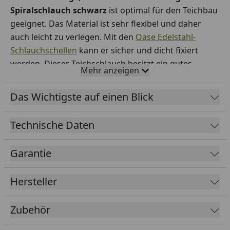
Spiralschlauch schwarz
ist optimal für den Teichbau
geeignet. Das Material ist sehr flexibel und daher
auch leicht zu verlegen. Mit den
Oase Edelstahl-
Schlauchschellen
kann er sicher und dicht fixiert
werden. Dieser Teichschlauch besitzt ein gutes
Mehr anzeigen
Absinkverhalten und eine sehr glatte,
strömungsoptimierte Innenwandung. Er ist
Das Wichtigste auf einen Blick
temperaturbeständig von - 15 bis + 50°C. Außerdem
ist er garantiert schwermetallfrei. Seine
Technische Daten
Druckbeständigkeit beträgt 3 bar. Er ist in 5 Größen
erhältlich:
½",
¾", 1", 1¼" und 1½". Die Länge pro
Garantie
Rolle liegt bei 25 Metern bzw. 30m (1/2"). In
Zusammenarbeit mit der Firma Oase gewähren wir
Hersteller
Ihnen 2 Jahre Garantie.
Zubehör
Benötigen Sie eine kleinere Menge?
Kein Problem!
Bei uns können Sie den
Spiralschlauch schwarz als