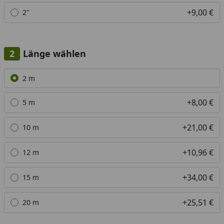
+9,00 €
2"
Länge wählen
Alle anzeigen (6)
2 m
+8,00 €
5 m
+21,00 €
10 m
+10,96 €
12 m
+34,00 €
15 m
+25,51 €
20 m