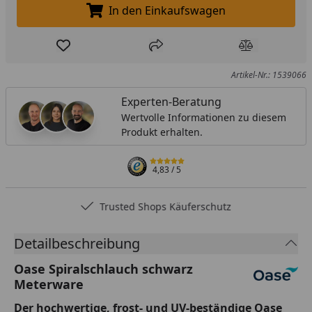
In den Einkaufswagen
In den Einkaufswagen legen
Produkt zur Wunschliste hinzufügen
Teilen
Produkt Ver
Artikel-Nr.: 1539066
Experten-Beratung
Wertvolle Informationen zu diesem
Produkt erhalten.
4,83
/ 5
Trusted Shops Käuferschutz
Detailbeschreibung
Oase Spiralschlauch schwarz
Meterware
Der hochwertige, frost- und UV-beständige
Oase