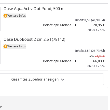
Oase AquaActiv OptiPond, 500 ml
nzufügen
Weitere Infos
Inhalt:
0,5 l
(41,90 €/l)
Benötigte Menge:
1
+ 20,95 €
20,95 € / Stk.
Oase DuoBoost 2 cm 2,5 l (78112)
Weitere Infos
Inhalt:
2,5 l
(26,73 €/l)
-7%
71,95 €
Benötigte Menge:
1
+ 66,83 €
66,83 € / Stk.
Gesamtes Zubehör anzeigen
ar