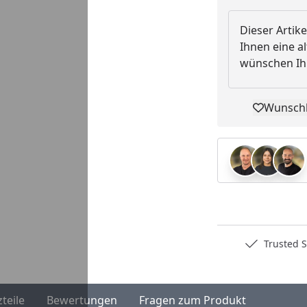
Dieser Artike
Ihnen eine al
wünschen Ihn
Wunschl
Pro
Deutschlands bester Händler
Trusted S
zteile
Bewertungen
Fragen zum Produkt