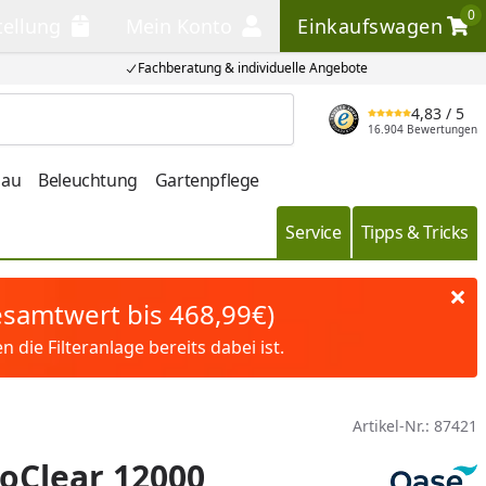
0
tellung
Mein Konto
Einkaufswagen
llung
Mein Konto
Einkaufswagen
Fachberatung & individuelle Angebote
4,83
/ 5
Produkt suchen
16.904 Bewertungen
bau
Beleuchtung
Gartenpflege
Service
Tipps & Tricks
Gesamtwert bis 468,99€)
die Filteranlage bereits dabei ist.
Artikel-Nr.:
87421
toClear 12000