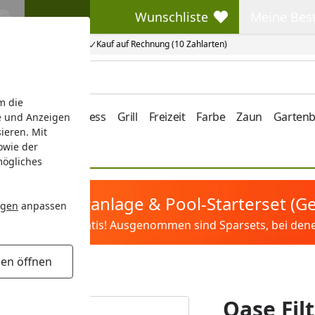
Wunschliste
Meine Bes
Wunschliste
Meine Beste
Kauf auf Rechnung (10 Zahlarten)
m die
e/Vordach
Wellness
Grill
Freizeit
Farbe
Zaun
Garten
e und Anzeigen
ieren. Mit
owie der
mögliches
tis Sandfilteranlage & Pool-Starterset (
ngen
anpassen
ilter&Pflege gratis! Ausgenommen sind Sparsets, bei denen 
gen öffnen
Oase Fil