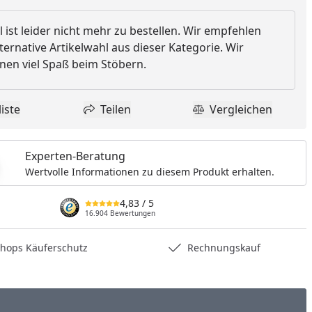
l ist leider nicht mehr zu bestellen. Wir empfehlen
ternative Artikelwahl aus dieser Kategorie. Wir
en viel Spaß beim Stöbern.
iste
Teilen
Vergleichen
dukt zur Wunschliste hinzufügen
Teilen
Produkt Vergle
Experten-Beratung
Wertvolle Informationen zu diesem Produkt erhalten.
4,83
/ 5
16.904 Bewertungen
hops Käuferschutz
Rechnungskauf