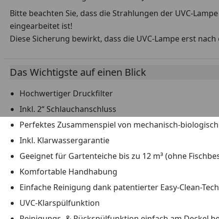
Bitte beachten Sie, dass die Strahlungen der UVC-Lampe
eingearbeitet ist!
Diese Sicherung bewirkt, dass die UVC-Lampe erst nach 
Das Wichtigste auf einen Blick
Hochwertiger Druckfilter
Inkl. 2“ Schlauchanschluss
Perfektes Zusammenspiel von mechanisch-biologisch
Inkl. Klarwassergarantie
Geeignet für Gartenteiche bis zu 12 m³ (ohne Fischbe
Komfortable Handhabung
Einfache Reinigung dank patentierter Easy-Clean-Tec
UVC-Klarspülfunktion
Reinigungs- & Rückspülfunktion einfach am Deckel b