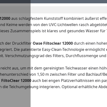
 12000
aus schlagfestem Kunststoff kombiniert äußerst effe
d Keime werden von den UVC-Lichtwellen rasch abgetötet.
 dieses Zusammenspiels ist klares und gesundes Wasser für
ch der Druckfilter
Oase Filtoclear 12000
durch einen hohe
egriert. Die patentierte Easy-Clean-Technologie ermöglicht 
nheit. Verschmutzungsgrad des Filters, Durchflussmenge u
reicht aus, um mit dem gereinigten Teichwasser einen höh
enunterschied von 1,50 m zwischen Filter und Bachlauf/B
n
FiltoClear 12000
auch bei engen Platzverhältnissen ein p
n die Teichumgebung integrieren. Optional erhältliche Abde