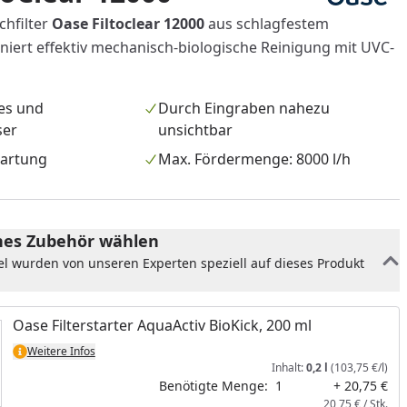
hfilter
Oase Filtoclear 12000
aus schlagfestem
niert effektiv mechanisch-biologische Reinigung mit UVC-
res und
Durch Eingraben nahezu
ser
unsichtbar
artung
Max. Fördermenge: 8000 l/h
es Zubehör wählen
el wurden von unseren Experten speziell auf dieses Produkt
Oase Filterstarter AquaActiv BioKick, 200 ml
Weitere Infos
Inhalt:
0,2 l
(103,75 €/l)
Benötigte Menge:
1
+ 20,75 €
20,75 € / Stk.