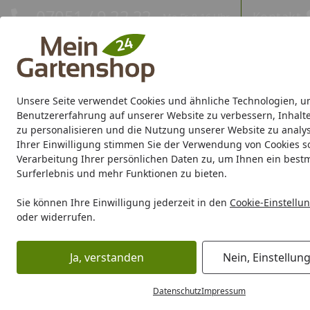
Hotline
07051 / 9 22 22
Kontakt
Mo-Fr. 8-16 Uhr
Kontakt
Eigene Montage-Teams
Unsere Seite verwendet Cookies und ähnliche Technologien, u
Gartenhaus
Gerätehaus
Gewächshaus
Carport/Garag
Benutzererfahrung auf unserer Website zu verbessern, Inhalt
zu personalisieren und die Nutzung unserer Website zu analys
Ihrer Einwilligung stimmen Sie der Verwendung von Cookies s
Marken
Sale %
Verarbeitung Ihrer persönlichen Daten zu, um Ihnen ein best
Surferlebnis und mehr Funktionen zu bieten.
Karibu Pools inkl. gra
Sie können Ihre Einwilligung jederzeit in den
Cookie-Einstellu
oder widerrufen.
Dein Traumpool im Sorglos-Paket: F
Ja, verstanden
Nein, Einstellun
Oase FiltoClear 12000
Startseite
Datenschutz
Impressum