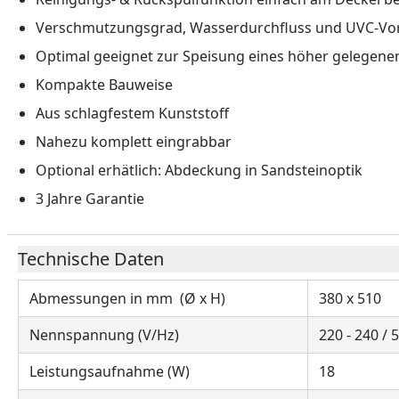
Verschmutzungsgrad, Wasserdurchfluss und UVC-Vork
Optimal geeignet zur Speisung eines höher gelegene
Kompakte Bauweise
Aus schlagfestem Kunststoff
Nahezu komplett eingrabbar
Optional erhätlich: Abdeckung in Sandsteinoptik
3 Jahre Garantie
Technische Daten
Abmessungen in mm (Ø x H)
380 x 510
Nennspannung (V/Hz)
220 - 240 / 
Leistungsaufnahme (W)
18