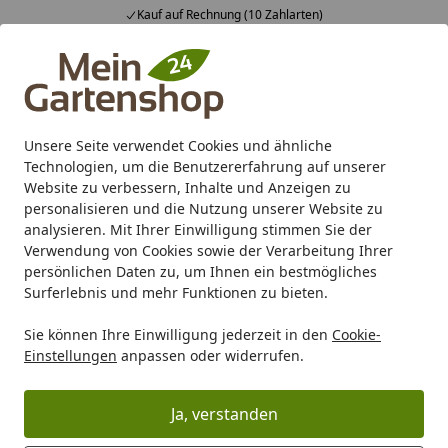
Kauf auf Rechnung (10 Zahlarten)
Alle Produkte
Mein Konto
Wunschl
Ein
4,83
/ 5
Suchen
Unsere Seite verwendet Cookies und ähnliche
Oase Ersatzteile
Technologien, um die Benutzererfahrung auf unserer
Startseite
Website zu verbessern, Inhalte und Anzeigen zu
Bei uns bekommen Sie alle Original Oase Ersatzteile.
personalisieren und die Nutzung unserer Website zu
98% aller Ersatzteile haben wir in hoher Stückzahl
analysieren. Mit Ihrer Einwilligung stimmen Sie der
Verwendung von Cookies sowie der Verarbeitung Ihrer
dauerhaft für Sie auf Lager - daher nur 1 Tag
persönlichen Daten zu, um Ihnen ein bestmögliches
Lieferzeit.
Surferlebnis und mehr Funktionen zu bieten.
Bei Bestellung bis 12:00 Uhr versenden wir Ihr
Sie können Ihre Einwilligung jederzeit in den
Cookie-
Ersatzteil sofort am gleichen Tag. So ist Ihr Gerät
Einstellungen
anpassen oder widerrufen.
schnell wieder einsatzbereit!
Wir bieten Ihnen drei Möglichkeiten zur
Ja, verstanden
Ersatzteilsuche: