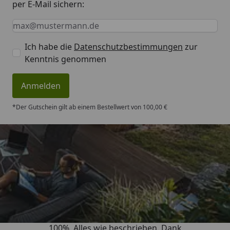
per E-Mail sichern:
Keine Eingabe erforderlich
Eingabe erforderlich
E-Mail *
Ich habe die
Datenschutzbestimmungen
zur
Kenntnis genommen
Anmelden
*Der Gutschein gilt ab einem Bestellwert von 100,00 €
Trusted Shops
4,83
/ 5
„Super schnell gelifert. Ware passt
100%. Alles wie beschrieben. Dank