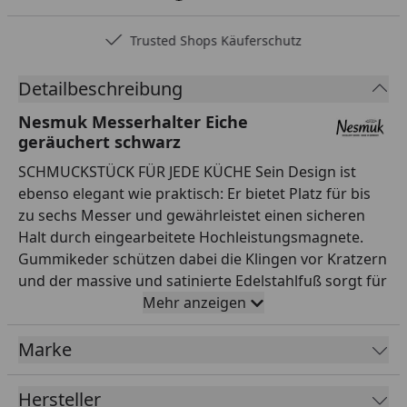
Trusted Shops Käuferschutz
Detailbeschreibung
Nesmuk Messerhalter Eiche
geräuchert schwarz
SCHMUCKSTÜCK FÜR JEDE KÜCHE Sein Design ist
ebenso elegant wie praktisch: Er bietet Platz für bis
zu sechs Messer und gewährleistet einen sicheren
Halt durch eingearbeitete Hochleistungsmagnete.
Gummikeder schützen dabei die Klingen vor Kratzern
und der massive und satinierte Edelstahlfuß sorgt für
einen festen Stand. (Gesamtgewicht Messerhalter:
Mehr anzeigen
9,5 kg Maße: T: 11cm B: 27cm H: 32cm) Dank der
Kombinationsmöglichkeiten passt der Nesmuk
Marke
Messerhalter als Designobjekt in jede Küche: Der
Korpus ist wahlweise aus massiver Eiche oder
Hersteller