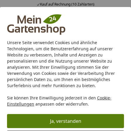
Kauf auf Rechnung (10 Zahlarten)
Alle Produkte
Mein Konto
Wunschl
Ein
4,83
/ 5
Suchen
Unsere Seite verwendet Cookies und ähnliche
Technologien, um die Benutzererfahrung auf unserer
Karibu Pools inkl. gratis Sandfilteranlage & Pool-
Website zu verbessern, Inhalte und Anzeigen zu
Starterset (Gesamtwert bis 468,99€)
personalisieren und die Nutzung unserer Website zu
analysieren. Mit Ihrer Einwilligung stimmen Sie der
Verwendung von Cookies sowie der Verarbeitung Ihrer
Nesmuk Messerhalter Eiche geräuchert schwarz
persönlichen Daten zu, um Ihnen ein bestmögliches
Startseite
Surferlebnis und mehr Funktionen zu bieten.
Nesmuk Messerhalter Eiche
Sie können Ihre Einwilligung jederzeit in den
Cookie-
geräuchert schwarz
Einstellungen
anpassen oder widerrufen.
Ja, verstanden