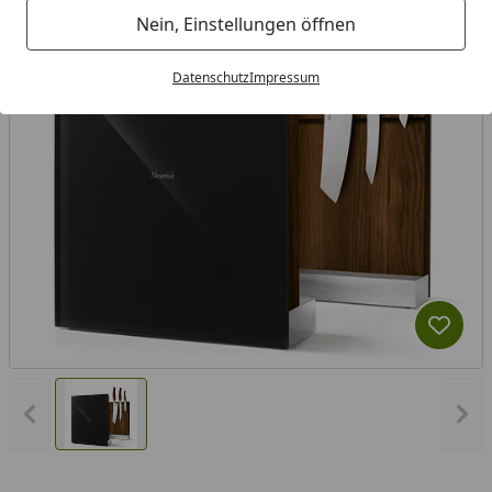
Nein, Einstellungen öffnen
Datenschutz
Impressum
Produk
Vorheriges Bild anzeigen
Näc