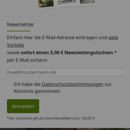
Newsletter
Einfach hier die E-Mail-Adresse eintragen und
viele
Vorteile
sowie
sofort einen 5,00 € Newslettergutschein
*
per E-Mail sichern:
Keine Eingabe erforderlich
Eingabe erforderlich
E-Mail *
Ich habe die
Datenschutzbestimmungen
zur
Kenntnis genommen
Anmelden
*Der Gutschein gilt ab einem Bestellwert von 100,00 €