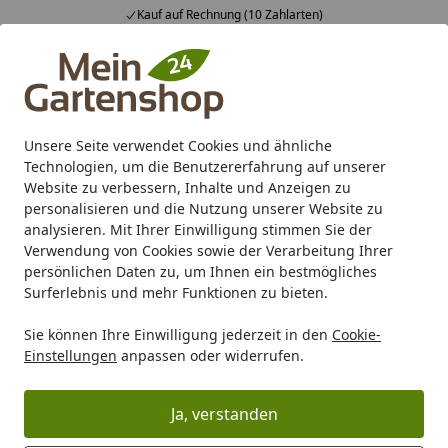
Kauf auf Rechnung (10 Zahlarten)
Alle Produkte
Mein Konto
Wunschl
Ein
4,83
/ 5
Suchen
Unsere Seite verwendet Cookies und ähnliche
Technologien, um die Benutzererfahrung auf unserer
Karibu Pools inkl. gratis Sandfilteranlage & Pool-
Website zu verbessern, Inhalte und Anzeigen zu
Starterset (Gesamtwert bis 468,99€)
personalisieren und die Nutzung unserer Website zu
analysieren. Mit Ihrer Einwilligung stimmen Sie der
Verwendung von Cookies sowie der Verarbeitung Ihrer
Marken
Biohort
Biohort 3D Konfigurator
Biohort Pergo
persönlichen Daten zu, um Ihnen ein bestmögliches
Startseite
Surferlebnis und mehr Funktionen zu bieten.
Biohort Pergola Konfigurator
Sie können Ihre Einwilligung jederzeit in den
Cookie-
Einstellungen
anpassen oder widerrufen.
Ja, verstanden