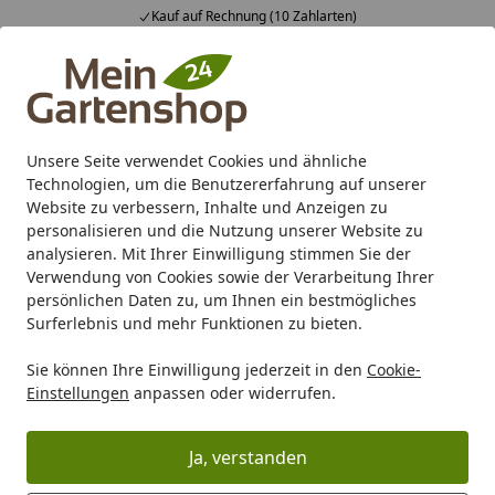
Kauf auf Rechnung (10 Zahlarten)
Alle Produkte
Mein Konto
Wunschl
Ein
4,83
/ 5
Suchen
Unsere Seite verwendet Cookies und ähnliche
Technologien, um die Benutzererfahrung auf unserer
Karibu Pools inkl. gratis Sandfilteranlage & Pool-
Website zu verbessern, Inhalte und Anzeigen zu
Starterset (Gesamtwert bis 468,99€)
personalisieren und die Nutzung unserer Website zu
analysieren. Mit Ihrer Einwilligung stimmen Sie der
Verwendung von Cookies sowie der Verarbeitung Ihrer
Gartenpflege
Gartengeräte
Zubehör für Gartengeräte
persönlichen Daten zu, um Ihnen ein bestmögliches
Startseite
Surferlebnis und mehr Funktionen zu bieten.
Makita Dreckfräse 197824-4
Sie können Ihre Einwilligung jederzeit in den
Cookie-
Produk
Einstellungen
anpassen oder widerrufen.
Ja, verstanden
Vorheriges Bild anzeigen
Näc