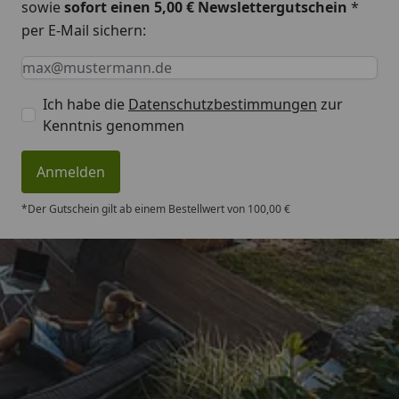
sowie
sofort einen 5,00 € Newslettergutschein
*
per E-Mail sichern:
Keine Eingabe erforderlich
Eingabe erforderlich
E-Mail *
Ich habe die
Datenschutzbestimmungen
zur
Kenntnis genommen
Anmelden
*Der Gutschein gilt ab einem Bestellwert von 100,00 €
Trusted Shops
4,83
/ 5