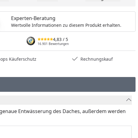
dukt zur Wunschliste hinzufügen
Teilen
Produkt Vergle
Experten-Beratung
Wertvolle Informationen zu diesem Produkt erhalten.
4,83
/ 5
16.901 Bewertungen
hops Käuferschutz
Rechnungskauf
ktgenaue Entwässerung des Daches, außerdem werden