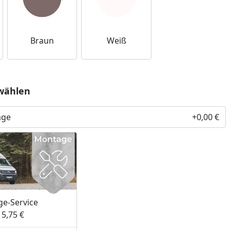
nzufügen
Braun
Weiß
wählen
age
+0,00 €
e-Service
15,75 €