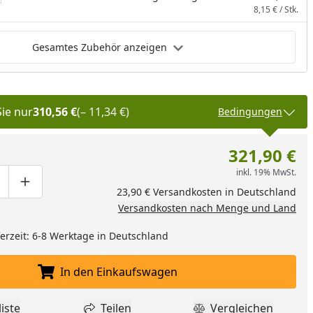
8,15 € / Stk.
Gesamtes Zubehör anzeigen
Sie nur
310,56 €
(– 11,34 €)
Bedingungen
321,90 €
inkl. 19% MwSt.
ge um eins verringern
duktmenge manuell eingeben
Produktmenge um eins erhöhen
23,90 € Versandkosten in Deutschland
Versandkosten nach Menge und Land
eferzeit: 6-8 Werktage in Deutschland
In den Einkaufswagen
In den Einkaufswagen legen
iste
Teilen
Vergleichen