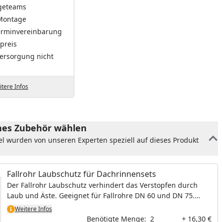
geteams
Montage
Terminvereinbarung
preis
ersorgung nicht
tere Infos
es Zubehör wählen
el wurden von unseren Experten speziell auf dieses Produkt
Fallrohr Laubschutz für Dachrinnensets
Der Fallrohr Laubschutz verhindert das Verstopfen durch
Laub und Äste. Geeignet für Fallrohre DN 60 und DN 75.
Material: Metall verzinkt
Weitere Infos
Benötigte Menge:
2
+ 16,30 €