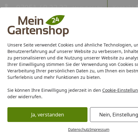
Hotline
07051 / 9 22 22
Kontakt
Mo-Fr. 8-16 Uhr
Kontakt
Eigene Montage-Teams
Unsere Seite verwendet Cookies und ähnliche Technologien, u
Gartenhaus
Gerätehaus
Gewächshaus
Carport/Garag
Benutzererfahrung auf unserer Website zu verbessern, Inhalt
zu personalisieren und die Nutzung unserer Website zu analys
Ihrer Einwilligung stimmen Sie der Verwendung von Cookies s
Marken
Sale %
Verarbeitung Ihrer persönlichen Daten zu, um Ihnen ein best
Surferlebnis und mehr Funktionen zu bieten.
Karibu Pools inkl. gra
Sie können Ihre Einwilligung jederzeit in den
Cookie-Einstellu
oder widerrufen.
Dein Traumpool im Sorglos-Paket: F
Ja, verstanden
Nein, Einstellun
Gartenhaus
Zubehör für Gartenhäuser
Dachrinnen
Ku
Startseite
Datenschutz
Impressum