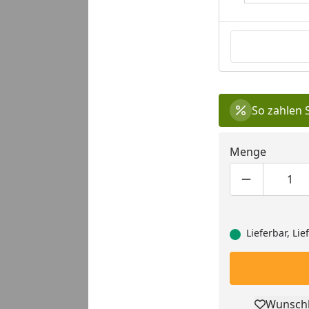
So zahlen 
Menge
Produktmen
Pro
Lieferbar, Li
Wunschl