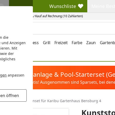
Wunschliste
Meine Bes
Wunschliste
Meine Beste
Kauf auf Rechnung (10 Zahlarten)
m die
e/Vordach
Wellness
Grill
Freizeit
Farbe
Zaun
Garten
e und Anzeigen
ieren. Mit
owie der
mögliches
tis Sandfilteranlage & Pool-Starterset (
ngen
anpassen
ilter&Pflege gratis! Ausgenommen sind Sparsets, bei denen 
gen öffnen
nststoff Dachrinnenset für Karibu Gartenhaus Bensburg 4
Kunststo