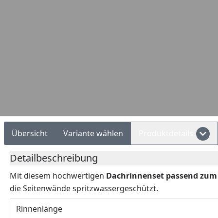
Rechnungskauf
Montageservice
Übersicht
Variante wählen
Produktdetails
Detailbeschreibung
Mit diesem hochwertigen
Dachrinnenset passend zum
die Seitenwände spritzwassergeschützt.
Rinnenlänge