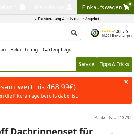
0
tellung
Mein Konto
Einkaufswagen
llung
Mein Konto
Einkaufswagen
Fachberatung & individuelle Angebote
4,83
/ 5
Produkt suchen
16.901 Bewertungen
bau
Beleuchtung
Gartenpflege
Service
Tipps & Tricks
Gesamtwert bis 468,99€)
die Filteranlage bereits dabei ist.
Artikel-Nr.:
213792
ff Dachrinnenset für