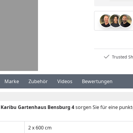
Pro
Deutschlands bester Händler
Trusted S
Marke
Zubehör
Videos
Bewertungen
 Karibu Gartenhaus Bensburg 4
sorgen Sie für eine pun
2 x 600 cm