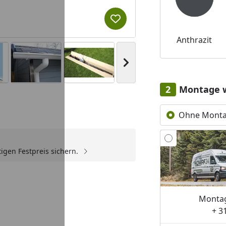
Produkt zur Wunschliste hi
Anthrazit
Nächstes Bild anzeigen
Montage 
Ohne Mont
Youtube-Video
igen Festpreis sichern.
Montag
+ 3