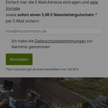
Einfach hier die E-Mail-Adresse eintragen und
viele
Vorteile
sowie
sofort einen 5,00 € Newslettergutschein
*
per E-Mail sichern:
Keine Eingabe erforderlich
Eingabe erforderlich
E-Mail *
Ich habe die
Datenschutzbestimmungen
zur
Kenntnis genommen
Anmelden
*Der Gutschein gilt ab einem Bestellwert von 100,00 €
Trusted Shops
4,83
/ 5