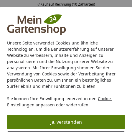
Kauf auf Rechnung (10 Zahlarten)
Alle Produkte
Mein Konto
Wunschl
Ein
4,83
/ 5
Suchen
Unsere Seite verwendet Cookies und ähnliche
Ausbildung: Kaufmann-/frau E-Commerce
Technologien, um die Benutzererfahrung auf unserer
Startseite
Website zu verbessern, Inhalte und Anzeigen zu
personalisieren und die Nutzung unserer Website zu
analysieren. Mit Ihrer Einwilligung stimmen Sie der
Verwendung von Cookies sowie der Verarbeitung Ihrer
persönlichen Daten zu, um Ihnen ein bestmögliches
Surferlebnis und mehr Funktionen zu bieten.
Ausbildung Kaufmann/-frau E-
Sie können Ihre Einwilligung jederzeit in den
Cookie-
Commerce (m/w/d)
Einstellungen
anpassen oder widerrufen.
Kaufmann/-frau E-Commerce (m/w/d)
Ja, verstanden
Die KÖMPF Onlineshops GmbH (www.koempf24.de) mit