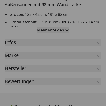
Außensaunen mit 38 mm Wandstärke
Größen: 122 x 42 cm, 191 x 82 cm
Lichtausschnitt 111 x 31 cm (BxH) / 180,6 x 70,4 cm
(BxH)
Mehr anzeigen
Ausschnittsmaß: 118,5 x 38,5 cm (BxH) / 186,6 x
77,4 cm (BxH)
Infos
Ausführungen: naturbelassen, elfenbeinweiß,
terragrau
Marke
Scheibe: Klarglas
Hersteller
Geeignet für eine Holzwand mit der Stärke 38 mm
Mehr natürliches Licht im Saunainnenraum
Bewertungen
Erhöhte Ästhetik durch eleganteren Look
Aussicht auf die Natur während des Saunierens
Nur für Außensaunen mit einer Wandstärke von 38
mm geeignet