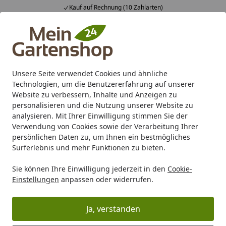
Kauf auf Rechnung (10 Zahlarten)
Alle Produkte
Mein Konto
Wunschl
Ein
4,83
/ 5
Suchen
Unsere Seite verwendet Cookies und ähnliche
Technologien, um die Benutzererfahrung auf unserer
Karibu Pools inkl. gratis Sandfilteranlage & Pool-
Website zu verbessern, Inhalte und Anzeigen zu
Starterset (Gesamtwert bis 468,99€)
personalisieren und die Nutzung unserer Website zu
analysieren. Mit Ihrer Einwilligung stimmen Sie der
Verwendung von Cookies sowie der Verarbeitung Ihrer
Gartenhaus
Zubehör für Gartenhäuser
Fenster und Türe
persönlichen Daten zu, um Ihnen ein bestmögliches
Startseite
Surferlebnis und mehr Funktionen zu bieten.
Karibu Saunafenster rechteckig für
Sie können Ihre Einwilligung jederzeit in den
Cookie-
Außensaunen mit 38 mm
Einstellungen
anpassen oder widerrufen.
Wandstärke
5
(1 Bewertung)
Ja, verstanden