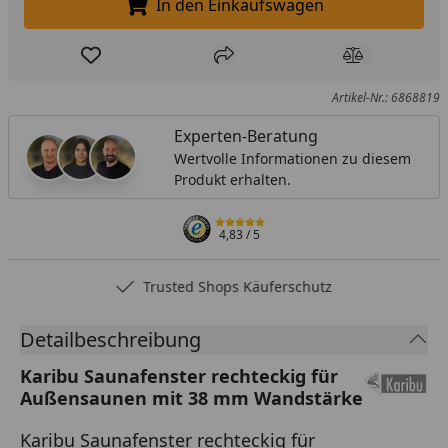
In den Einkaufswagen
In den Einkaufswagen legen
Produkt zur Wunschliste hinzufügen
Teilen
Produkt Ver
Artikel-Nr.: 6868819
Experten-Beratung
Wertvolle Informationen zu diesem
Produkt erhalten.
4,83
/ 5
Trusted Shops Käuferschutz
Detailbeschreibung
Karibu Saunafenster rechteckig für
Außensaunen mit 38 mm Wandstärke
Karibu Saunafenster rechteckig für