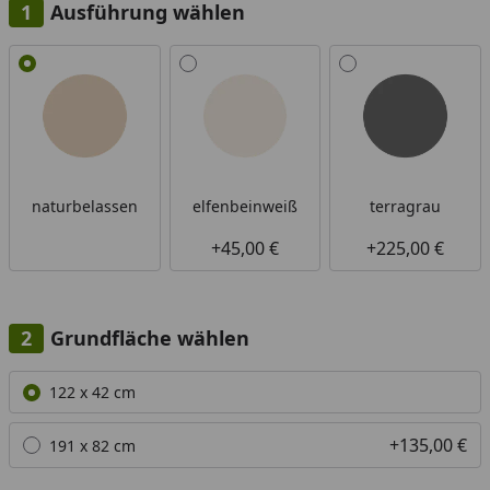
Ausführung wählen
Alle anzeigen (3)
naturbelassen
elfenbeinweiß
terragrau
+45,00 €
+225,00 €
Grundfläche wählen
Alle anzeigen (2)
122 x 42 cm
+135,00 €
191 x 82 cm