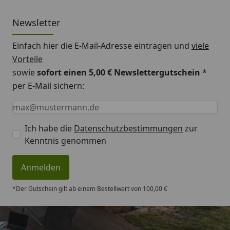
Newsletter
Einfach hier die E-Mail-Adresse eintragen und
viele
Vorteile
sowie
sofort einen 5,00 € Newslettergutschein
*
per E-Mail sichern:
Keine Eingabe erforderlich
Eingabe erforderlich
E-Mail *
Ich habe die
Datenschutzbestimmungen
zur
Kenntnis genommen
Anmelden
*Der Gutschein gilt ab einem Bestellwert von 100,00 €