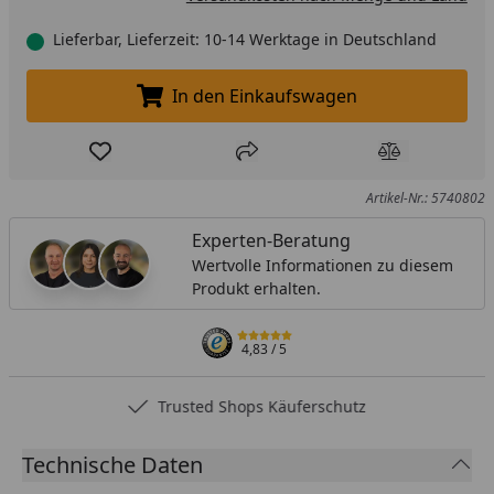
Lieferbar, Lieferzeit: 10-14 Werktage in Deutschland
In den Einkaufswagen
In den Einkaufswagen legen
Produkt zur Wunschliste hinzufügen
Teilen
Produkt Ver
Artikel-Nr.: 5740802
Experten-Beratung
Wertvolle Informationen zu diesem
Produkt erhalten.
4,83
/ 5
Trusted Shops Käuferschutz
Technische Daten