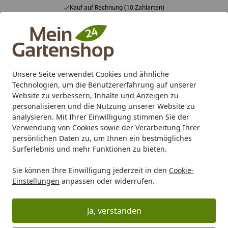
Kauf auf Rechnung (10 Zahlarten)
Alle Produkte
Mein Konto
Wunschl
Ein
4,83
/ 5
Suchen
Unsere Seite verwendet Cookies und ähnliche
Technologien, um die Benutzererfahrung auf unserer
Karibu Pools inkl. gratis Sandfilteranlage & Pool-
Website zu verbessern, Inhalte und Anzeigen zu
Starterset (Gesamtwert bis 468,99€)
personalisieren und die Nutzung unserer Website zu
analysieren. Mit Ihrer Einwilligung stimmen Sie der
Verwendung von Cookies sowie der Verarbeitung Ihrer
KAI Kochmesser SHUN NAGARE BLACK 8" (20,0 cm)
persönlichen Daten zu, um Ihnen ein bestmögliches
Startseite
Surferlebnis und mehr Funktionen zu bieten.
KAI Kochmesser SHUN NAGARE
Sie können Ihre Einwilligung jederzeit in den
Cookie-
BLACK 8" (20,0 cm)
Einstellungen
anpassen oder widerrufen.
Ja, verstanden