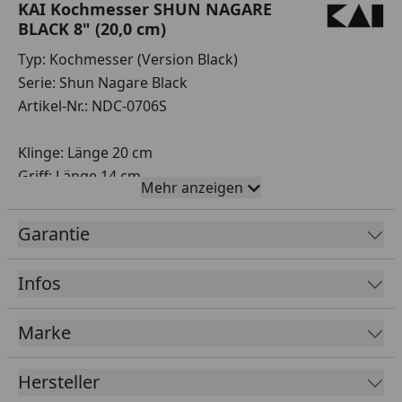
KAI Kochmesser SHUN NAGARE
BLACK 8" (20,0 cm)
Typ: Kochmesser (Version Black)
Serie: Shun Nagare Black
Artikel-Nr.: NDC-0706S
Klinge: Länge 20 cm
Griff: Länge 14 cm
Mehr anzeigen
Griffmaterial: Pakkaholz, schwarz
Garantie
Gewicht: 234 g
Infos
Herstellung: Hand gefertigt
Marke
Rockwell-Härte: 61 (±1) HRC
EAN 4901601183467
Hersteller
Kategorie: High End Serie