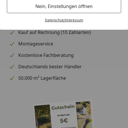
Nein, Einstellungen öffnen
Datenschutz
Impressum
Expresszustellung (auf Wunsch)
Kauf auf Rechnung (10 Zahlarten)
Montageservice
Kostenlose Fachberatung
Deutschlands bester Händler
50.000 m² Lagerfläche