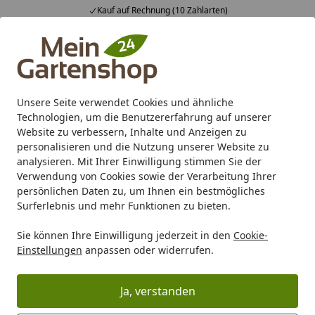
Kauf auf Rechnung (10 Zahlarten)
…
Alle Produkte
Mein Konto
Wunschl
Ein
4,83
/ 5
Suchen
Unsere Seite verwendet Cookies und ähnliche
Juliana / Halls Garantiebestimmungen
Technologien, um die Benutzererfahrung auf unserer
Startseite
Website zu verbessern, Inhalte und Anzeigen zu
Juliana/Halls
personalisieren und die Nutzung unserer Website zu
analysieren. Mit Ihrer Einwilligung stimmen Sie der
Garantiebestimmungen
Verwendung von Cookies sowie der Verarbeitung Ihrer
persönlichen Daten zu, um Ihnen ein bestmögliches
In Zusammenarbeit mit der Firma Juliana / Halls
Surferlebnis und mehr Funktionen zu bieten.
gewähren wir 12 Jahre Garantie auf Fehler, die auf
Konstruktion, Verarbeitung und Materialqualität des
Sie können Ihre Einwilligung jederzeit in den
Cookie-
Einstellungen
anpassen oder widerrufen.
Aluminiums zurückzuführen sind. Auf Stegdoppelplatten
gewähren wir 10 Jahre Garantie auf
Witterungsbeständigkeit.
Ja, verstanden