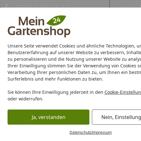
Hotline
07051 / 9 22 22
Kontakt
Mo-Fr. 8-16 Uhr
Kontakt
Eigene Montage-Teams
Unsere Seite verwendet Cookies und ähnliche Technologien, u
Gartenhaus
Gerätehaus
Gewächshaus
Carport/Garag
Benutzererfahrung auf unserer Website zu verbessern, Inhalt
zu personalisieren und die Nutzung unserer Website zu analys
Ihrer Einwilligung stimmen Sie der Verwendung von Cookies s
Marken
Sale %
Verarbeitung Ihrer persönlichen Daten zu, um Ihnen ein best
Surferlebnis und mehr Funktionen zu bieten.
Karibu Pools inkl. gra
Sie können Ihre Einwilligung jederzeit in den
Cookie-Einstellu
oder widerrufen.
Dein Traumpool im Sorglos-Paket: F
Ja, verstanden
Nein, Einstellun
Gartenhaus
Zubehör für Gartenhäuser
Holzschutz / Las
Startseite
Datenschutz
Impressum