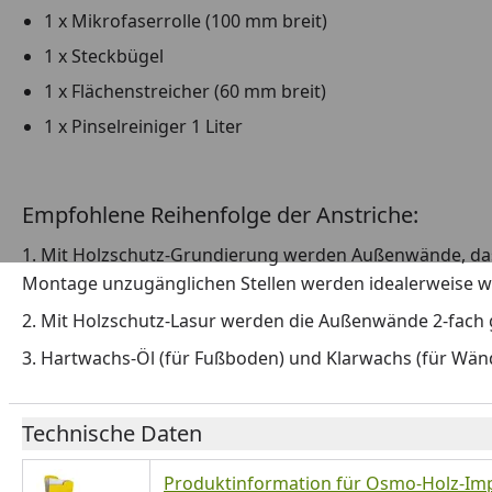
1 x Mikrofaserrolle (100 mm breit)
1 x Steckbügel
1 x Flächenstreicher (60 mm breit)
1 x Pinselreiniger 1 Liter
Empfohlene Reihenfolge der Anstriche:
1. Mit Holzschutz-Grundierung werden Außenwände, das 
Montage unzugänglichen Stellen werden idealerweise 
2. Mit Holzschutz-Lasur werden die Außenwände 2-fach 
3. Hartwachs-Öl (für Fußboden) und Klarwachs (für Wän
Technische Daten
Produktinformation für Osmo-Holz-Im