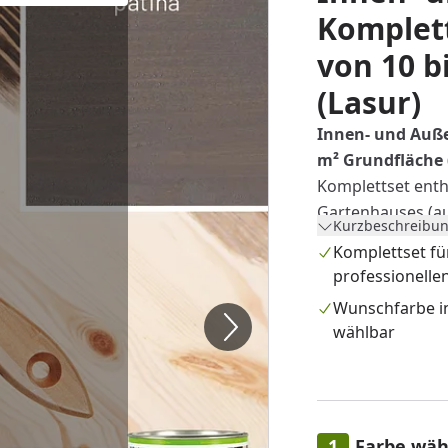
Komplett
von 10 b
(Lasur)
Innen- und Auß
m² Grundfläche 
Komplettset enthä
Gartenhauses (au
Kurzbeschreibun
benötigen: Holzs
Komplettset fü
Wunschfarbe, Fu
professionelle
Fenster/Türen, Fa
Wunschfarbe in
Mikrofaserrolle (
wählbar
und 1 Liter Pinsel
Farbe wäh