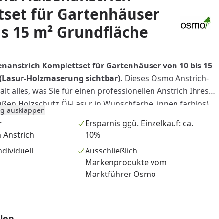
set für Gartenhäuser
is 15 m² Grundfläche
enanstrich Komplettset für Gartenhäuser
von 10 bis 15
(Lasur-Holzmaserung sichtbar).
Dieses Osmo Anstrich-
lt alles, was Sie für einen professionellen Anstrich Ihres
ßen Holzschutz Öl-Lasur in Wunschfarbe, innen farblos)
g ausklappen
chutz-Grundierung, 2-facher Lasur-Endanstrich in
r
Ersparnis ggü. Einzelkauf: ca.
ßboden Hartwachs-Öl, Klarwachs für Innenwände und
n Anstrich
10%
rbwanne inkl. Abstreifrillen, Einwegeinsätze (3 Stück),
dividuell
Ausschließlich
100 mm breit), Steckbügel, Flächenstreicher (60 mm breit)
Markenprodukte vom
reiniger.
Ersparnis ggü. Einzelkauf: ca. 10%.
Marktführer Osmo
len