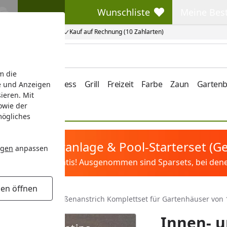
Wunschliste
Meine Bes
Wunschliste
Meine Beste
Kauf auf Rechnung (10 Zahlarten)
m die
e/Vordach
Wellness
Grill
Freizeit
Farbe
Zaun
Garten
e und Anzeigen
ieren. Mit
owie der
mögliches
tis Sandfilteranlage & Pool-Starterset (
ngen
anpassen
ilter&Pflege gratis! Ausgenommen sind Sparsets, bei denen 
gen öffnen
ur
Innen- und Außenanstrich Komplettset für Gartenhäuser von 1
Innen- 