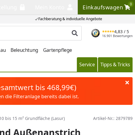
0
tellung
Mein Konto
Einkaufswagen
llung
Mein Konto
Einkaufswagen
Fachberatung & individuelle Angebote
4,83
/ 5
Produkt suchen
16.901 Bewertungen
bau
Beleuchtung
Gartenpflege
Service
Tipps & Tricks
Gesamtwert bis 468,99€)
die Filteranlage bereits dabei ist.
0 bis 15 m² Grundfläche (Lasur)
Artikel-Nr.:
2879789
und Außenanstrich