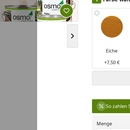
Alle anzeigen (7)
Produkt zur Wunschliste hi
Nächstes Bild anzeigen
Eiche
+7,50 €
So zahlen 
Menge