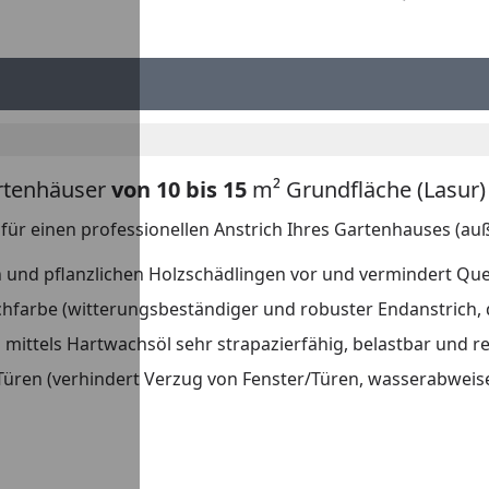
artenhäuser
von
10 bis 15
m² Grundfläche (Lasur)
 für einen professionellen Anstrich Ihres Gartenhauses (a
en und pflanzlichen Holzschädlingen vor und vermindert Qu
schfarbe (witterungsbeständiger und robuster Endanstrich,
mittels Hartwachsöl sehr strapazierfähig, belastbar und re
Türen (verhindert Verzug von Fenster/Türen, wasserabweisen