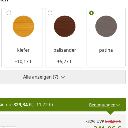
nzufügen
kiefer
palisander
patina
+10,17 €
+5,27 €
Alle anzeigen (7)
Sie nur
329,34 €
(– 11,72 €)
Bedingungen
-32%
UVP
508,20 €