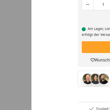
Produktmen
Pro
Am Lager, Lie
erfolgt der Vers
Wunschl
Pro
Deutschlands bester Händler
Trusted S