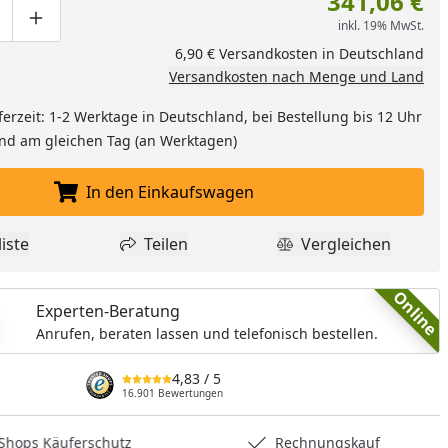
341,06 €
inkl. 19% MwSt.
ge um eins verringern
duktmenge manuell eingeben
Produktmenge um eins erhöhen
6,90 € Versandkosten in Deutschland
Versandkosten nach Menge und Land
ferzeit: 1-2 Werktage in Deutschland, bei Bestellung bis 12 Uhr
and am gleichen Tag (an Werktagen)
In den Einkaufswagen
In den Einkaufswagen legen
iste
Teilen
Vergleichen
dukt zur Wunschliste hinzufügen
Teilen
Produkt Vergle
Online
Experten-Beratung
Anrufen, beraten lassen und telefonisch bestellen.
4,83
/ 5
16.901 Bewertungen
hops Käuferschutz
Rechnungskauf