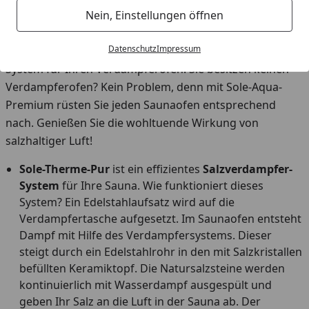
Salzhaltige Luft durch Salzverdampfung - ein
Nein, Einstellungen öffnen
Gefühl wie ein Tag am Meer
Datenschutz
Impressum
Sole-Therme-Pur ist ein effizientes Salzverdampfer-
System für Ihren Verdampferofen. Sie besitzen keinen
Verdampferofen? Kein Problem, denn mit Sole-Aqua-
Premium rüsten Sie jeden Saunaofen entsprechend
nach. Genießen Sie die wohltuende Wirkung von
salzhaltiger Luft!
Sole-Therme-Pur
ist ein effizientes
Salzverdampfer-
System
für Ihre Sauna. Wie funktioniert dieses
System? Ein Edelstahlaufsatz wird auf die
Verdampfertasche aufgesetzt. Im Saunaofen entsteht
Dampf mit Hilfe des Verdampfersystems. Dieser
steigt durch ein Edelstahlrohr in den mit Salzkristallen
befüllten Keramiktopf. Die Natursalzsteine werden
kontinuierlich mit Wasserdampf ausgespült und
geben Ihr Salz an die Luft in der Sauna ab. Der