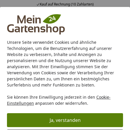
Kauf auf Rechnung (10 Zahlarten)
Alle Produkte
Mein Konto
Wunschl
Ein
4,83
/ 5
Suchen
Unsere Seite verwendet Cookies und ähnliche
Sole-Therme-Pur und Sole-Aqua-Premium
Technologien, um die Benutzererfahrung auf unserer
Startseite
Website zu verbessern, Inhalte und Anzeigen zu
Vorteile und Funktionsweise Sole-
personalisieren und die Nutzung unserer Website zu
analysieren. Mit Ihrer Einwilligung stimmen Sie der
Therme-Pur und Sole-Aqua-
Verwendung von Cookies sowie der Verarbeitung Ihrer
persönlichen Daten zu, um Ihnen ein bestmögliches
Premium
Surferlebnis und mehr Funktionen zu bieten.
Sie können Ihre Einwilligung jederzeit in den
Cookie-
Einstellungen
anpassen oder widerrufen.
Ja, verstanden