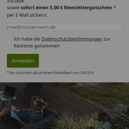
Vorteile
sowie
sofort einen 5,00 € Newslettergutschein
*
per E-Mail sichern:
Keine Eingabe erforderlich
Eingabe erforderlich
E-Mail *
Ich habe die
Datenschutzbestimmungen
zur
Kenntnis genommen
Anmelden
*Der Gutschein gilt ab einem Bestellwert von 100,00 €
Trusted Shops
4,83
/ 5