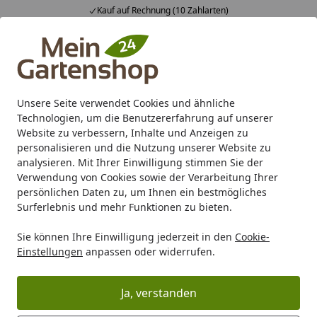
Kauf auf Rechnung (10 Zahlarten)
Alle Produkte
Mein Konto
Wunschl
Ein
4,83
/ 5
Suchen
Unsere Seite verwendet Cookies und ähnliche
Bi-O Saunaofen und Sole Therme
Technologien, um die Benutzererfahrung auf unserer
Startseite
Website zu verbessern, Inhalte und Anzeigen zu
personalisieren und die Nutzung unserer Website zu
analysieren. Mit Ihrer Einwilligung stimmen Sie der
Verwendung von Cookies sowie der Verarbeitung Ihrer
persönlichen Daten zu, um Ihnen ein bestmögliches
Surferlebnis und mehr Funktionen zu bieten.
Sie können Ihre Einwilligung jederzeit in den
Cookie-
Einstellungen
anpassen oder widerrufen.
Infraworld Bi-O Saunaofen und Sole
Therme
Ja, verstanden
Der Infraworld Bi-O Saunaöfen besitzt ein