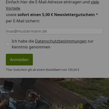
Einfach hier die E-Mail-Adresse eintragen und
viele
Vorteile
sowie
sofort einen 5,00 € Newslettergutschein
*
per E-Mail sichern:
Keine Eingabe erforderlich
Eingabe erforderlich
E-Mail *
Ich habe die
Datenschutzbestimmungen
zur
Kenntnis genommen
Anmelden
*Der Gutschein gilt ab einem Bestellwert von 100,00 €
Trusted Shops
4,83
/ 5