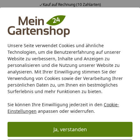
Kauf auf Rechnung (10 Zahlarten)
Alle Produkte
Mein Konto
Wunschl
Ein
4,83
/ 5
Suchen
Unsere Seite verwendet Cookies und ähnliche
Technologien, um die Benutzererfahrung auf unserer
Karibu Pools inkl. gratis Sandfilteranlage & Pool-
Website zu verbessern, Inhalte und Anzeigen zu
Starterset (Gesamtwert bis 468,99€)
personalisieren und die Nutzung unserer Website zu
analysieren. Mit Ihrer Einwilligung stimmen Sie der
Verwendung von Cookies sowie der Verarbeitung Ihrer
Freizeit
Teichtechnik
Teichfilter
Druckfilter
Heissner 
persönlichen Daten zu, um Ihnen ein bestmögliches
Startseite
Surferlebnis und mehr Funktionen zu bieten.
Heissner Teichaußenfilter mit
Sie können Ihre Einwilligung jederzeit in den
Cookie-
AQUA CRAFT ECO, 4900 l/h für
Einstellungen
anpassen oder widerrufen.
Teiche bis 20000 L mit 24 Watt UV
4
(1 Bewertung)
Ja, verstanden