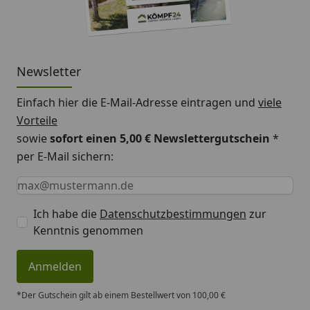
Newsletter
Einfach hier die E-Mail-Adresse eintragen und
viele
Vorteile
sowie
sofort einen 5,00 € Newslettergutschein
*
per E-Mail sichern:
Keine Eingabe erforderlich
Eingabe erforderlich
E-Mail *
Ich habe die
Datenschutzbestimmungen
zur
Kenntnis genommen
Anmelden
*Der Gutschein gilt ab einem Bestellwert von 100,00 €