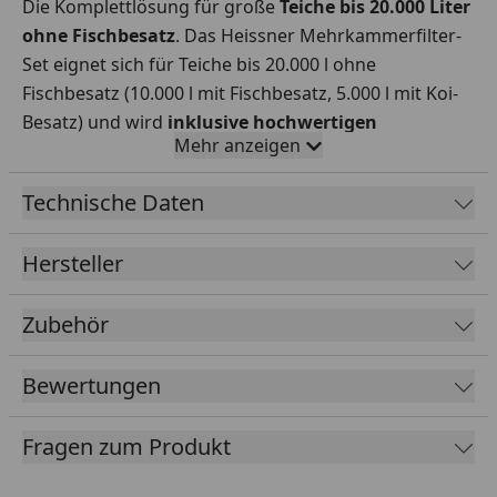
Die Komplettlösung für große
Teiche bis 20.000 Liter
ohne Fischbesatz
. Das Heissner Mehrkammerfilter-
Set eignet sich für Teiche bis 20.000 l ohne
Fischbesatz (10.000 l mit Fischbesatz, 5.000 l mit Koi-
Besatz) und wird
inklusive hochwertigen
Mehr anzeigen
Filtermedien
, kraftvoller ECO-Pumpe (4.900 l/h, 40
W), UVC-Klärer (24 W), 4 m Schlauch und Zubehör
Technische Daten
geliefert.
Hersteller
Zubehör
Bewertungen
Fragen zum Produkt