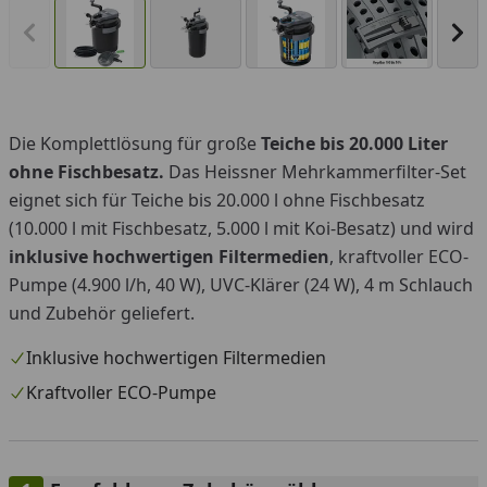
Vorheriges Bild anzeigen
Näc
Die Komplettlösung für große
Teiche bis 20.000 Liter
ohne Fischbesatz.
Das Heissner Mehrkammerfilter-Set
eignet sich für Teiche bis 20.000 l ohne Fischbesatz
(10.000 l mit Fischbesatz, 5.000 l mit Koi-Besatz) und wird
i
nklusive hochwertigen Filtermedien
, kraftvoller ECO-
Pumpe (4.900 l/h, 40 W), UVC-Klärer (24 W), 4 m Schlauch
und Zubehör geliefert.
Inklusive hochwertigen Filtermedien
Kraftvoller ECO-Pumpe