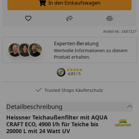
In den Einkaufswagen
In den Einkaufswagen legen
Produkt zur Wunschliste hinzufügen
Teilen
Produkt Ver
Artikel-Nr.: 3487327
Experten-Beratung
Wertvolle Informationen zu diesem
Produkt erhalten.
4,83
/ 5
Trusted Shops Käuferschutz
Detailbeschreibung
Heissner Teichaußenfilter mit AQUA
CRAFT ECO, 4900 l/h für Teiche bis
20000 L mit 24 Watt UV