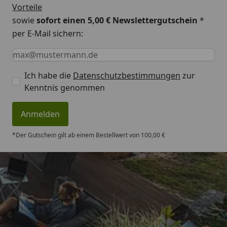
Vorteile
sowie
sofort einen 5,00 € Newslettergutschein
*
per E-Mail sichern:
Keine Eingabe erforderlich
Eingabe erforderlich
E-Mail *
Ich habe die
Datenschutzbestimmungen
zur
Kenntnis genommen
Anmelden
*Der Gutschein gilt ab einem Bestellwert von 100,00 €
Trusted Shops
4,83
/ 5