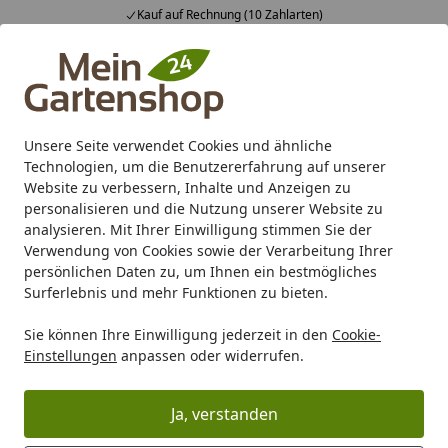
Kauf auf Rechnung (10 Zahlarten)
Alle Produkte
Mein Konto
Wunschl
Ein
4,83
/ 5
Suchen
Unsere Seite verwendet Cookies und ähnliche
Technologien, um die Benutzererfahrung auf unserer
Karibu Pools inkl. gratis Sandfilteranlage & Pool-
Website zu verbessern, Inhalte und Anzeigen zu
Starterset (Gesamtwert bis 468,99€)
personalisieren und die Nutzung unserer Website zu
analysieren. Mit Ihrer Einwilligung stimmen Sie der
Verwendung von Cookies sowie der Verarbeitung Ihrer
Heissner SMARTLINE Druckfilter, 7W UVC, mit Pumpe (HLF400
persönlichen Daten zu, um Ihnen ein bestmögliches
Startseite
Surferlebnis und mehr Funktionen zu bieten.
Heissner SMARTLINE Druckfilter,
Sie können Ihre Einwilligung jederzeit in den
Cookie-
7W UVC, mit Pumpe (HLF4000-00)
Einstellungen
anpassen oder widerrufen.
bis 2020
Ja, verstanden