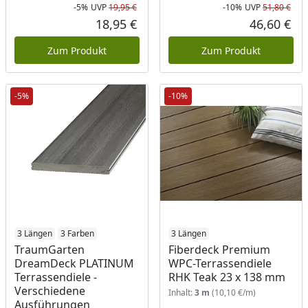
-5%
UVP
19,95 €
-10%
UVP
51,80 €
Rabatt in Prozent
Ursprünglicher Preis
Rab
Urs
18,95 €
46,60 €
Aktueller Preis
Akt
Zum Produkt
Zum Produkt
-5%
-10%
3 Längen
3 Farben
3 Längen
TraumGarten
Fiberdeck Premium
DreamDeck PLATINUM
WPC-Terrassendiele
Terrassendiele -
RHK Teak 23 x 138 mm
Verschiedene
Inhalt:
3 m
(10,10 €/m)
Ausführungen