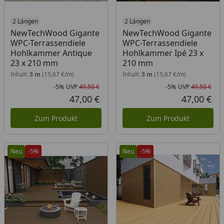
2 Längen
2 Längen
NewTechWood Gigante
NewTechWood Gigante
WPC-Terrassendiele
WPC-Terrassendiele
Hohlkammer Antique
Hohlkammer Ipé 23 x
23 x 210 mm
210 mm
Inhalt:
3 m
(15,67 €/m)
Inhalt:
3 m
(15,67 €/m)
-5%
UVP
49,50 €
-5%
UVP
49,50 €
Rabatt in Prozent
Ursprünglicher Preis
Rab
Urs
47,00 €
47,00 €
Aktueller Preis
Akt
Zum Produkt
Zum Produkt
Neu
-5%
Neu
-5%