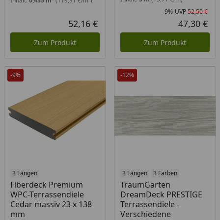
Inhalt:
0,435 m²
(119,91 €/m²)
-9%
UVP
52,50 €
Rab
Urs
52,16 €
47,30 €
Aktueller Preis
Akt
Zum Produkt
Zum Produkt
-9%
-12%
3 Längen
3 Längen
3 Farben
Fiberdeck Premium
TraumGarten
WPC-Terrassendiele
DreamDeck PRESTIGE
Cedar massiv 23 x 138
Terrassendiele -
mm
Verschiedene