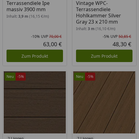
Terrassendiele Ipe
Vintage WPC-
massiv 3900 mm
Terrassendiele
Hohlkammer Silver
Inhalt:
3,9 m
(16,15 €/m)
Gray 23 x 210 mm
Inhalt:
3 m
(16,10 €/m)
-10%
UVP
70,00 €
-5%
UVP
50,85 €
Rabatt in Prozent
Ursprünglicher Preis
Rab
Urs
63,00 €
48,30 €
Aktueller Preis
Akt
Zum Produkt
Zum Produkt
Neu
-5%
Neu
-5%
2 Längen
2 Längen