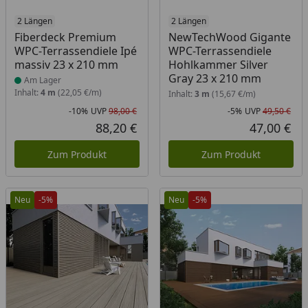
Produkt am Lager
2 Längen
2 Längen
Fiberdeck Premium
NewTechWood Gigante
WPC-Terrassendiele Ipé
WPC-Terrassendiele
massiv 23 x 210 mm
Hohlkammer Silver
Gray 23 x 210 mm
Am Lager
Inhalt:
4 m
(22,05 €/m)
Inhalt:
3 m
(15,67 €/m)
-10%
UVP
98,00 €
-5%
UVP
49,50 €
Rabatt in Prozent
Ursprünglicher Preis
Rab
Urs
88,20 €
47,00 €
Aktueller Preis
Akt
Zum Produkt
Zum Produkt
Neu
-5%
Neu
-5%