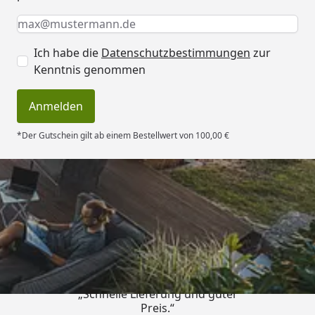
Keine Eingabe erforderlich
Eingabe erforderlich
E-Mail *
Ich habe die
Datenschutzbestimmungen
zur
Kenntnis genommen
Anmelden
*Der Gutschein gilt ab einem Bestellwert von 100,00 €
Trusted Shops
4,83
/ 5
„Schnelle Lieferung und guter
Preis.“