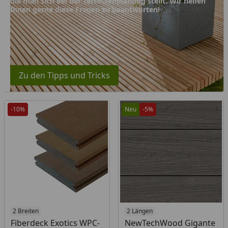
die man sich bei der Terrassenplanung stellt. Wir helfen
Ihnen gerne diese Fragen zu beantworten!
Zu den Tipps und Tricks
-10%
Neu
-5%
2 Breiten
2 Längen
Fiberdeck Exotics WPC-
NewTechWood Gigante