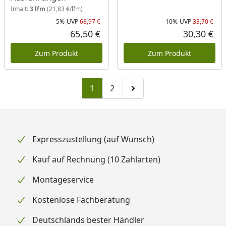
Inhalt:
3 lfm
(21,83 €/lfm)
-5%
UVP
68,97 €
-10%
UVP
33,70 €
Rabatt in Prozent
Ursprünglicher Preis
Rab
Urs
65,50 €
30,30 €
Aktueller Preis
Akt
Zum Produkt
Zum Produkt
1
2
Zu Seite 2
Zur nächsten Seite
Expresszustellung (auf Wunsch)
Kauf auf Rechnung (10 Zahlarten)
Montageservice
Kostenlose Fachberatung
Deutschlands bester Händler