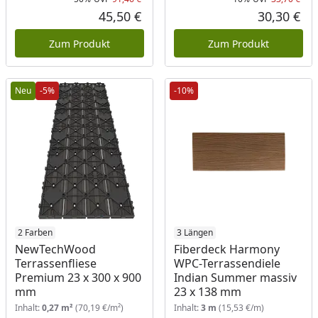
Rabatt in Prozent
Ursprünglicher Preis
Rab
Urs
45,50 €
30,30 €
Aktueller Preis
Akt
Zum Produkt
Zum Produkt
Neu
-5%
-10%
2 Farben
3 Längen
NewTechWood
Fiberdeck Harmony
Terrassenfliese
WPC-Terrassendiele
Premium 23 x 300 x 900
Indian Summer massiv
mm
23 x 138 mm
Inhalt:
0,27 m²
(70,19 €/m²)
Inhalt:
3 m
(15,53 €/m)