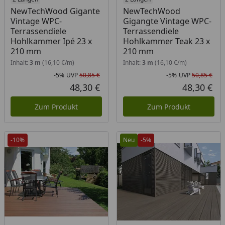
NewTechWood Gigante
NewTechWood
Vintage WPC-
Gigangte Vintage WPC-
Terrassendiele
Terrassendiele
Hohlkammer Ipé 23 x
Hohlkammer Teak 23 x
210 mm
210 mm
Inhalt:
3 m
(16,10 €/m)
Inhalt:
3 m
(16,10 €/m)
-5%
UVP
50,85 €
-5%
UVP
50,85 €
Rabatt in Prozent
Ursprünglicher Preis
Rab
Urs
48,30 €
48,30 €
Aktueller Preis
Akt
Zum Produkt
Zum Produkt
-10%
Neu
-5%