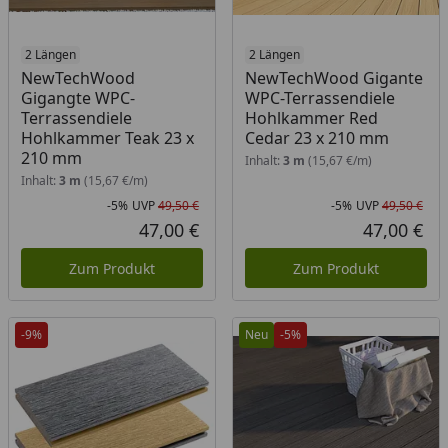
2 Längen
2 Längen
NewTechWood
NewTechWood Gigante
Gigangte WPC-
WPC-Terrassendiele
Terrassendiele
Hohlkammer Red
Hohlkammer Teak 23 x
Cedar 23 x 210 mm
210 mm
Inhalt:
3 m
(15,67 €/m)
Inhalt:
3 m
(15,67 €/m)
-5%
UVP
49,50 €
-5%
UVP
49,50 €
Rabatt in Prozent
Ursprünglicher Preis
Rab
Urs
47,00 €
47,00 €
Aktueller Preis
Akt
Zum Produkt
Zum Produkt
-9%
Neu
-5%