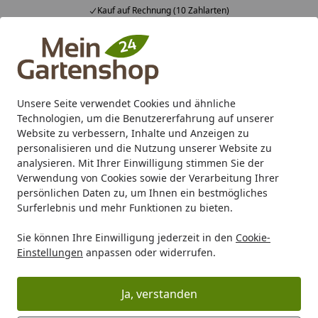
Fachberatung & individuelle Angebote
Alle Produkte
Mein Konto
Wunschl
Ein
4,83
/ 5
Suchen
Unsere Seite verwendet Cookies und ähnliche
Technologien, um die Benutzererfahrung auf unserer
Karibu Pools inkl. gratis Sandfilteranlage & Pool-
Website zu verbessern, Inhalte und Anzeigen zu
Starterset (Gesamtwert bis 468,99€)
personalisieren und die Nutzung unserer Website zu
analysieren. Mit Ihrer Einwilligung stimmen Sie der
Verwendung von Cookies sowie der Verarbeitung Ihrer
Gartenbau
Terrassenbau
Terrassendielen
WPC / BPC 
persönlichen Daten zu, um Ihnen ein bestmögliches
Startseite
Surferlebnis und mehr Funktionen zu bieten.
WPC / BPC / Composite
Sie können Ihre Einwilligung jederzeit in den
Cookie-
Einstellungen
anpassen oder widerrufen.
Ihre Artikelübersicht
Ja, verstanden
Kategorien