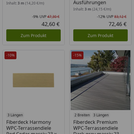
Ausführungen
Inhalt:
3 m
(14,20 €/m)
Inhalt:
3 m
(24,15 €/m)
-9%
UVP
47,30 €
-12%
UVP
83,12 €
Rabatt in Prozent
Ursprünglicher Preis
Rab
Urs
42,60 €
72,46 €
Aktueller Preis
Akt
Zum Produkt
Zum Produkt
-10%
-15%
3 Längen
Produkt am Lager
2 Breiten
3 Längen
Fiberdeck Harmony
Fiberdeck Premium
WPC-Terrassendiele
WPC-Terrassendiele