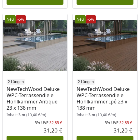
Neu
-5%
Neu
-5%
2 Längen
2 Längen
NewTechWood Deluxe
NewTechWood Deluxe
WPC-Terrassendiele
WPC-Terrassendiele
Hohlkammer Antique
Hohlkammer Ipé 23 x
23 x 138 mm
138 mm
Inhalt:
3 m
(10,40 €/m)
Inhalt:
3 m
(10,40 €/m)
-5%
UVP
32,85 €
-5%
UVP
32,85 €
Rabatt in Prozent
Ursprünglicher Preis
Rab
Urs
31,20 €
31,20 €
Aktueller Preis
Akt