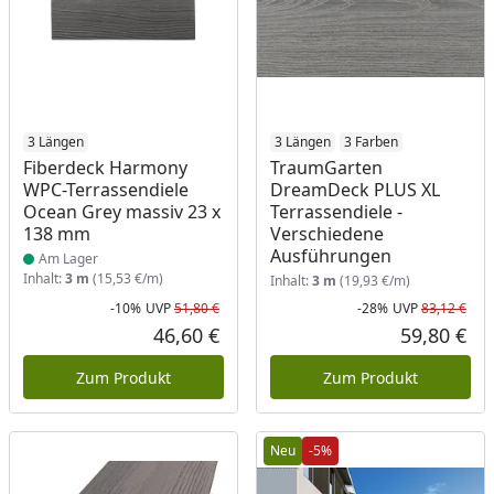
Produkt am Lager
3 Längen
3 Längen
3 Farben
Fiberdeck Harmony
TraumGarten
WPC-Terrassendiele
DreamDeck PLUS XL
Ocean Grey massiv 23 x
Terrassendiele -
138 mm
Verschiedene
Ausführungen
Am Lager
Inhalt:
3 m
(15,53 €/m)
Inhalt:
3 m
(19,93 €/m)
-10%
UVP
51,80 €
-28%
UVP
83,12 €
Rabatt in Prozent
Ursprünglicher Preis
Rab
Urs
46,60 €
59,80 €
Aktueller Preis
Akt
Zum Produkt
Zum Produkt
Neu
-5%