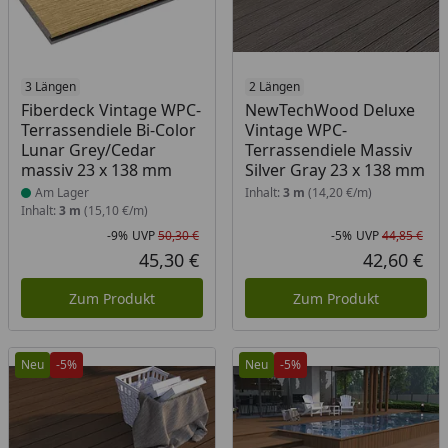
Produkt am Lager
3 Längen
2 Längen
Fiberdeck Vintage WPC-
NewTechWood Deluxe
Terrassendiele Bi-Color
Vintage WPC-
Lunar Grey/Cedar
Terrassendiele Massiv
massiv 23 x 138 mm
Silver Gray 23 x 138 mm
Am Lager
Inhalt:
3 m
(14,20 €/m)
Inhalt:
3 m
(15,10 €/m)
-9%
UVP
50,30 €
-5%
UVP
44,85 €
Rabatt in Prozent
Ursprünglicher Preis
Rab
Urs
45,30 €
42,60 €
Aktueller Preis
Akt
Zum Produkt
Zum Produkt
Neu
-5%
Neu
-5%