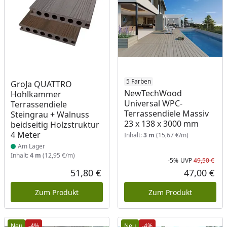
Produkt am Lager
5 Farben
GroJa QUATTRO
NewTechWood
Hohlkammer
Universal WPC-
Terrassendiele
Terrassendiele Massiv
Steingrau + Walnuss
23 x 138 x 3000 mm
beidseitig Holzstruktur
4 Meter
Inhalt:
3 m
(15,67 €/m)
Am Lager
Inhalt:
4 m
(12,95 €/m)
-5%
UVP
49,50 €
Rab
Urs
51,80 €
47,00 €
Aktueller Preis
Akt
Zum Produkt
Zum Produkt
Neu
-4%
Neu
-4%