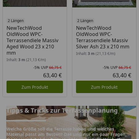
2 Längen
2 Längen
NewTechWood
NewTechWood
OldWood WPC-
OldWood WPC-
Terrassendiele Massiv
Terrassendiele Massiv
Aged Wood 23 x 210
Silver Ash 23 x 210 mm
mm
Inhalt:
3 m
(21,13 €/m)
Inhalt:
3 m
(21,13 €/m)
-5%
UVP
66,75 €
-5%
UVP
66,75 €
Rabatt in Prozent
Ursprünglicher Preis
Rab
Urs
63,40 €
63,40 €
Aktueller Preis
Akt
Zum Produkt
Zum Produkt
Tipps & Tricks zur Terrassenplanung
Tipps & Tricks zur Terrassenplanung
Welche Größe soll die Terrasse haben und welches
Material passt am Besten? Das sind nur ein paar Fragen,