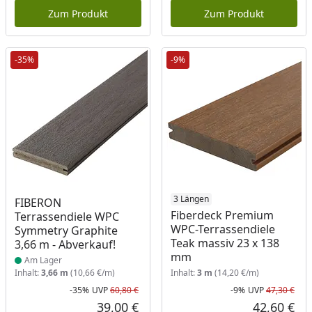
Zum Produkt
Zum Produkt
-35%
-9%
Produkt am Lager
3 Längen
FIBERON
Fiberdeck Premium
Terrassendiele WPC
WPC-Terrassendiele
Symmetry Graphite
Teak massiv 23 x 138
3,66 m - Abverkauf!
mm
Am Lager
Inhalt:
3,66 m
(10,66 €/m)
Inhalt:
3 m
(14,20 €/m)
-35%
UVP
60,80 €
-9%
UVP
47,30 €
Rabatt in Prozent
Ursprünglicher Preis
Rab
Urs
39,00 €
42,60 €