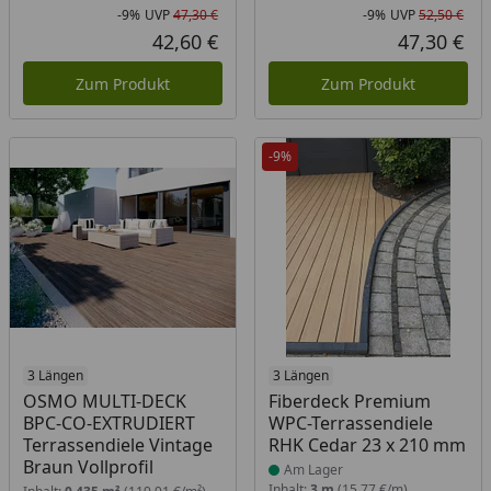
-9%
UVP
47,30 €
-9%
UVP
52,50 €
Rabatt in Prozent
Ursprünglicher Preis
Rab
Urs
42,60 €
47,30 €
Aktueller Preis
Akt
Zum Produkt
Zum Produkt
-9%
3 Längen
Produkt am Lager
3 Längen
OSMO MULTI-DECK
Fiberdeck Premium
BPC-CO-EXTRUDIERT
WPC-Terrassendiele
Terrassendiele Vintage
RHK Cedar 23 x 210 mm
Braun Vollprofil
Am Lager
Inhalt:
3 m
(15,77 €/m)