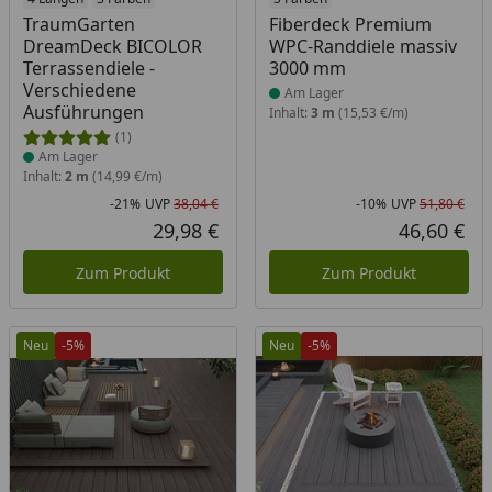
Produkt am Lager
Produkt am Lager
TraumGarten
Fiberdeck Premium
DreamDeck BICOLOR
WPC-Randdiele massiv
Terrassendiele -
3000 mm
Verschiedene
Am Lager
Ausführungen
Inhalt:
3 m
(15,53 €/m)
(1)
Am Lager
Inhalt:
2 m
(14,99 €/m)
-21%
UVP
38,04 €
-10%
UVP
51,80 €
Rabatt in Prozent
Ursprünglicher Preis
Rab
Urs
29,98 €
46,60 €
Aktueller Preis
Akt
Zum Produkt
Zum Produkt
Neu
-5%
Neu
-5%