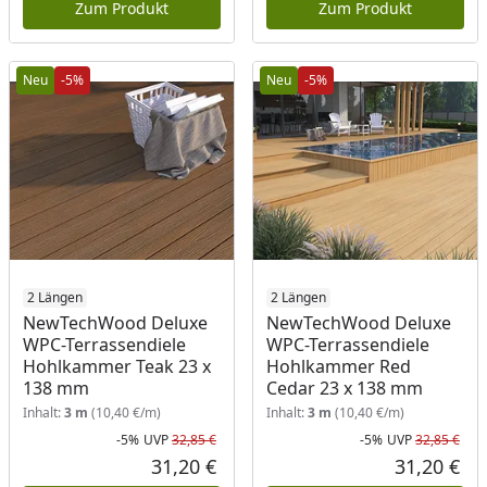
Zum Produkt
Zum Produkt
Neu
-5%
Neu
-5%
2 Längen
2 Längen
NewTechWood Deluxe
NewTechWood Deluxe
WPC-Terrassendiele
WPC-Terrassendiele
Hohlkammer Teak 23 x
Hohlkammer Red
138 mm
Cedar 23 x 138 mm
Inhalt:
3 m
(10,40 €/m)
Inhalt:
3 m
(10,40 €/m)
-5%
UVP
32,85 €
-5%
UVP
32,85 €
Rabatt in Prozent
Ursprünglicher Preis
Rab
Urs
31,20 €
31,20 €
Aktueller Preis
Akt