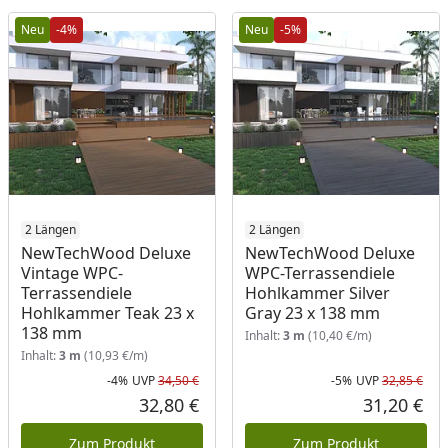
Neu
-4%
Neu
-5%
2 Längen
2 Längen
NewTechWood Deluxe
NewTechWood Deluxe
Vintage WPC-
WPC-Terrassendiele
Terrassendiele
Hohlkammer Silver
Hohlkammer Teak 23 x
Gray 23 x 138 mm
138 mm
Inhalt:
3 m
(10,40 €/m)
Inhalt:
3 m
(10,93 €/m)
-4%
UVP
34,50 €
-5%
UVP
32,85 €
Rabatt in Prozent
Ursprünglicher Preis
Rab
Urs
32,80 €
31,20 €
Aktueller Preis
Akt
Zum Produkt
Zum Produkt