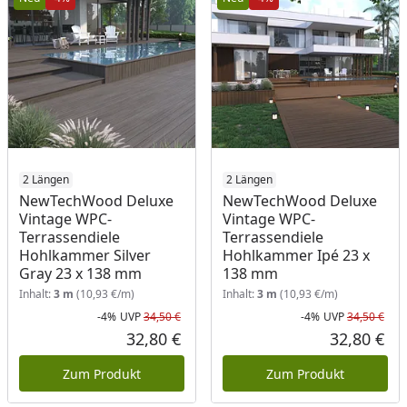
2 Längen
2 Längen
NewTechWood Deluxe
NewTechWood Deluxe
Vintage WPC-
Vintage WPC-
Terrassendiele
Terrassendiele
Hohlkammer Silver
Hohlkammer Ipé 23 x
Gray 23 x 138 mm
138 mm
Inhalt:
3 m
(10,93 €/m)
Inhalt:
3 m
(10,93 €/m)
-4%
UVP
34,50 €
-4%
UVP
34,50 €
Rabatt in Prozent
Ursprünglicher Preis
Rab
Urs
32,80 €
32,80 €
Aktueller Preis
Akt
Zum Produkt
Zum Produkt