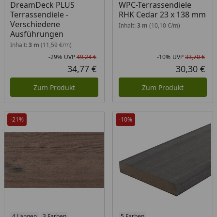
DreamDeck PLUS
WPC-Terrassendiele
Terrassendiele -
RHK Cedar 23 x 138 mm
Verschiedene
Inhalt:
3 m
(10,10 €/m)
Ausführungen
Inhalt:
3 m
(11,59 €/m)
-29%
UVP
49,24 €
-10%
UVP
33,70 €
Rabatt in Prozent
Ursprünglicher Preis
Rab
Urs
34,77 €
30,30 €
Aktueller Preis
Akt
Zum Produkt
Zum Produkt
-21%
-10%
4 Längen
3 Farben
5 Farben