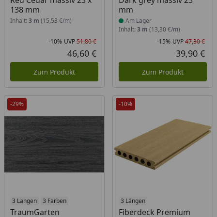
Red Cedar massiv 23 x
Dark grey massiv 23
138 mm
mm
Inhalt:
3 m
(15,53 €/m)
Am Lager
Inhalt:
3 m
(13,30 €/m)
-10%
UVP
51,80 €
-15%
UVP
47,30 €
Rabatt in Prozent
Ursprünglicher Preis
Rab
Urs
46,60 €
39,90 €
Aktueller Preis
Akt
Zum Produkt
Zum Produkt
-29%
-10%
3 Längen
3 Farben
3 Längen
TraumGarten
Fiberdeck Premium