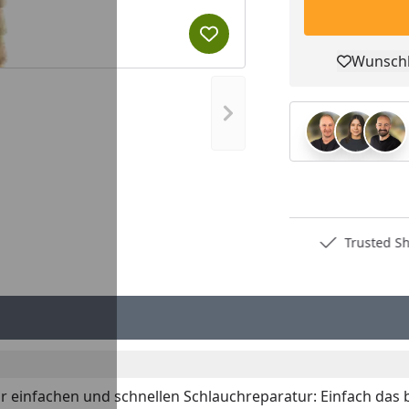
Produkt zur Wunschliste hi
Wunschl
Pro
Nächstes Bild anzeigen
Deutschlands bester Händler
Trusted S
 einfachen und schnellen Schlauchreparatur: Einfach das 