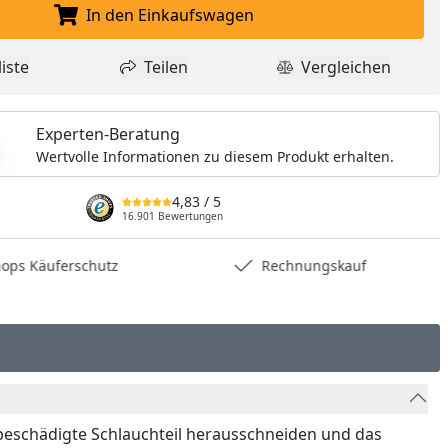
In den Einkaufswagen
In den Einkaufswagen legen
nzufügen
iste
Teilen
Vergleichen
dukt zur Wunschliste hinzufügen
Teilen
Produkt Vergle
Experten-Beratung
Wertvolle Informationen zu diesem Produkt erhalten.
4,83
/ 5
16.901 Bewertungen
hops Käuferschutz
Rechnungskauf
beschädigte Schlauchteil herausschneiden und das