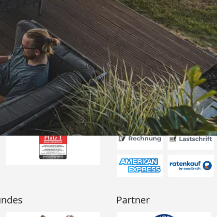
Versand
rt. Ware passt
hrieben. Dank
6
Akzeptierte Zahlungsa
undes
Partner