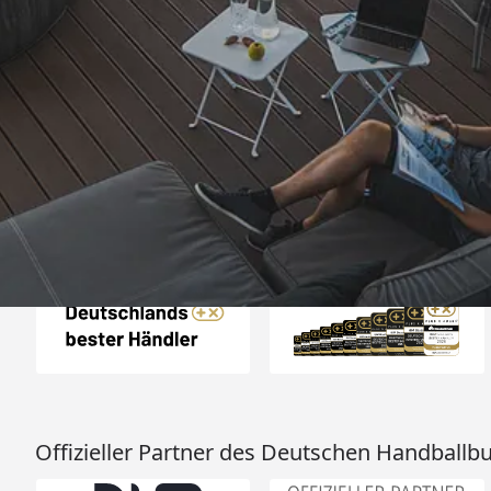
Trusted Shops
„Super schnell gelife
100%. Alles wie besc
“
4,83
/ 5
06.08.202
16.901 Bewertungen
Auszeichnungen
Offizieller Partner des Deutschen Handballb