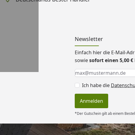
Newsletter
Einfach hier die E-Mail-A
sowie
sofort einen 5,00 
Keine Eingabe erforderlic
Eingabe erforderlich
E-Mail *
Ich habe die
Datensch
Anmelden
*Der Gutschein gilt ab einem Bestel