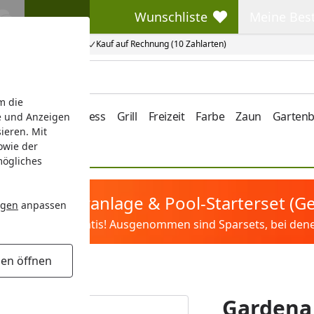
Wunschliste
Meine Bes
Wunschliste
Meine Beste
Kauf auf Rechnung (10 Zahlarten)
m die
e/Vordach
Wellness
Grill
Freizeit
Farbe
Zaun
Garten
e und Anzeigen
ieren. Mit
owie der
mögliches
tis Sandfilteranlage & Pool-Starterset (
ngen
anpassen
ilter&Pflege gratis! Ausgenommen sind Sparsets, bei denen 
gen öffnen
chen 1 1/4"
Gardena 