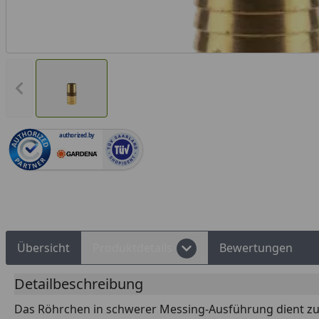
Vorheriges Bild anzeigen
authorized.by
Rechnungskauf
Montageservice
Übersicht
Produktdetails
Bewertungen
Detailbeschreibung
Das Röhrchen in schwerer Messing-Ausführung dient zur