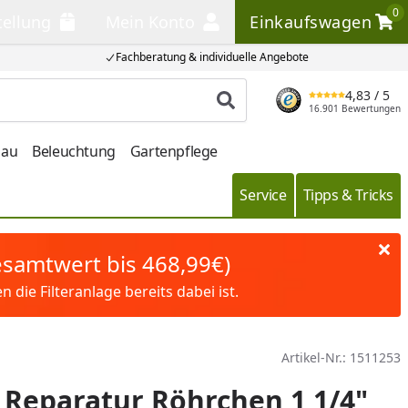
0
tellung
Mein Konto
Einkaufswagen
llung
Mein Konto
Einkaufswagen
Fachberatung & individuelle Angebote
4,83
/ 5
Produkt suchen
16.901 Bewertungen
bau
Beleuchtung
Gartenpflege
Service
Tipps & Tricks
Gesamtwert bis 468,99€)
die Filteranlage bereits dabei ist.
Artikel-Nr.:
1511253
Reparatur Röhrchen 1 1/4"