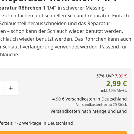
aratur Röhrchen 1 1/4"
in schwerer Messing-
 zur einfachen und schnellen Schlauchreparatur: Einfach
Schlauchteil herausschneiden und das Reparatur-
en – schon kann der Schlauch wieder benutzt werden.
Schlauch wieder benutzt werden. Das Röhrchen kann auch
n Schlauchverlängerung verwendet werden. Passend für
chläuche.
-57%
UVP
7,09 €
2,99 €
inkl. 19% MwSt.
ge um eins verringern
duktmenge manuell eingeben
Produktmenge um eins erhöhen
4,90 € Versandkosten in Deutschland
Versandkostenfrei ab 25 Stück
Versandkosten nach Menge und Land
ferzeit: 1-2 Werktage in Deutschland