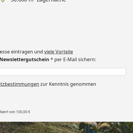
dresse eintragen und
viele Vorteile
€ Newslettergutschein
* per E-Mail sichern:
h
utzbestimmungen
zur Kenntnis genommen
lwert von 100,00 €