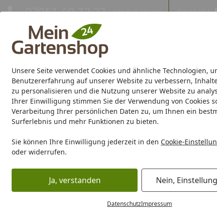
Hotline
07051 / 9 22 22
Kontakt
Mo-Fr. 8-16 Uhr
Kontakt
Eigene Montage-Teams
Unsere Seite verwendet Cookies und ähnliche Technologien, u
Gartenhaus
Gerätehaus
Gewächshaus
Carport/Garag
Benutzererfahrung auf unserer Website zu verbessern, Inhalt
zu personalisieren und die Nutzung unserer Website zu analys
Ihrer Einwilligung stimmen Sie der Verwendung von Cookies s
Marken
Sale %
Verarbeitung Ihrer persönlichen Daten zu, um Ihnen ein best
Surferlebnis und mehr Funktionen zu bieten.
Karibu Pools inkl. gra
Sie können Ihre Einwilligung jederzeit in den
Cookie-Einstellu
oder widerrufen.
Dein Traumpool im Sorglos-Paket: F
Ja, verstanden
Nein, Einstellun
Gartenpflege
Gartenwerkzeuge
Gardena Reparatur Röhr
Startseite
Datenschutz
Impressum