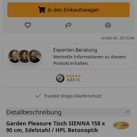
In den Einkaufswagen
In den Einkaufswagen legen
Produkt zur Wunschliste hinzufügen
Teilen
Produkt Ver
Artikel-Nr.: 3015346
Experten-Beratung
Wertvolle Informationen zu diesem
Produkt erhalten.
4,83
/ 5
Trusted Shops Käuferschutz
Detailbeschreibung
Garden Pleasure Tisch SIENNA 158 x
90 cm, Edelstahl / HPL Betonoptik