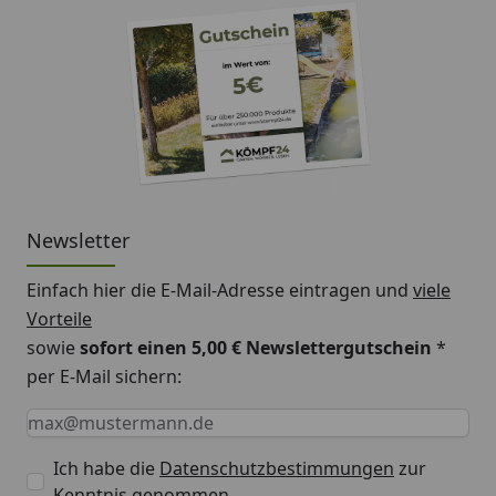
Newsletter
Einfach hier die E-Mail-Adresse eintragen und
viele
Vorteile
sowie
sofort einen 5,00 € Newslettergutschein
*
per E-Mail sichern:
Keine Eingabe erforderlich
Eingabe erforderlich
E-Mail *
Ich habe die
Datenschutzbestimmungen
zur
Kenntnis genommen