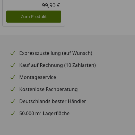
Rabatt in Prozent
Ursprünglicher Preis
99,90 €
Aktueller Preis
Die angegebenen Maße sind Circa-Maße.
Zum Produkt
Expresszustellung (auf Wunsch)
Kauf auf Rechnung (10 Zahlarten)
Montageservice
Kostenlose Fachberatung
Deutschlands bester Händler
50.000 m² Lagerfläche