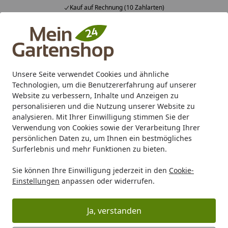
Kauf auf Rechnung (10 Zahlarten)
Alle Produkte
Mein Konto
Wunschl
Ein
4,83
/ 5
Suchen
Unsere Seite verwendet Cookies und ähnliche
Technologien, um die Benutzererfahrung auf unserer
Karibu Pools inkl. gratis Sandfilteranlage & Pool-
Website zu verbessern, Inhalte und Anzeigen zu
Starterset (Gesamtwert bis 468,99€)
personalisieren und die Nutzung unserer Website zu
analysieren. Mit Ihrer Einwilligung stimmen Sie der
Verwendung von Cookies sowie der Verarbeitung Ihrer
Freizeit
Gartenmöbel
Gartentische
Garten-Esstische
persönlichen Daten zu, um Ihnen ein bestmögliches
Startseite
Surferlebnis und mehr Funktionen zu bieten.
Garden Pleasure Tisch SIENNA 158 x
Sie können Ihre Einwilligung jederzeit in den
Cookie-
90 cm, Edelstahl / HPL Betonoptik
Einstellungen
anpassen oder widerrufen.
5
(1 Bewertung)
Ja, verstanden