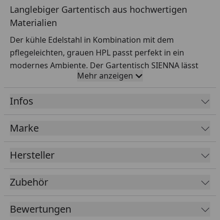
Langlebiger Gartentisch aus hochwertigen
Materialien
Der kühle Edelstahl in Kombination mit dem
pflegeleichten, grauen HPL passt perfekt in ein
modernes Ambiente. Der Gartentisch SIENNA lässt
Mehr anzeigen
sich am besten mit Gartenstühlen aus Edelstahl
kombinieren.
Infos
Merkmale
Marke
Hersteller
Material:
Gestell: Gebürsteter Edelstahl (V2A)
Zubehör
Stärke der Tischbeine: 5 x 5 cm
Tischplatte: HPL, 10 mm stark, gerade Kante
Bewertungen