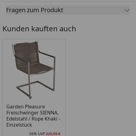
Fragen zum Produkt
Maße:
Aufstellmaße (LxBxH): 158 x 90 x 74 cm
Kunden kauften auch
Unterschubhöhe: 68 cm
Sitzplätze:
6 Personen
Gewicht:
brutto 31kg / 26 kg
Garden Pleasure
Belastbarkeit:
Freischwinger SIENNA,
Edelstahl / Rope Khaki -
max. 40 kg
Einzelstück
-56%
UVP
229,95 €