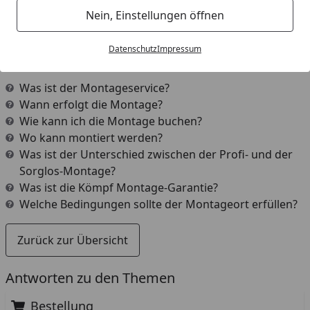
Nein, Einstellungen öffnen
Weitere Fragen aus dem Bereich
Datenschutz
Impressum
"Montage"
Was ist der Montageservice?
Wann erfolgt die Montage?
Wie kann ich die Montage buchen?
Wo kann montiert werden?
Was ist der Unterschied zwischen der Profi- und der
Sorglos-Montage?
Was ist die Kömpf Montage-Garantie?
Welche Bedingungen sollte der Montageort erfüllen?
Zurück zur Übersicht
Antworten zu den Themen
Bestellung