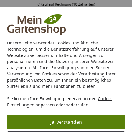
Kauf auf Rechnung (10 Zahlarten)
Alle Produkte
Mein Konto
Wunschl
Ein
4,83
/ 5
Suchen
Unsere Seite verwendet Cookies und ähnliche
Warum ein Fundament?
Technologien, um die Benutzererfahrung auf unserer
Startseite
Website zu verbessern, Inhalte und Anzeigen zu
Wofür wird ein Fundament
personalisieren und die Nutzung unserer Website zu
analysieren. Mit Ihrer Einwilligung stimmen Sie der
benötigt?
Verwendung von Cookies sowie der Verarbeitung Ihrer
persönlichen Daten zu, um Ihnen ein bestmögliches
Ein Fundament wird benötigt, damit Ihr Garten- oder
Surferlebnis und mehr Funktionen zu bieten.
Gerätehaus sicher und dauerhaft steht. Somit ist auch
gewährleistet, dass es sich später nicht senkt und sich
Sie können Ihre Einwilligung jederzeit in den
Cookie-
dadurch das Holz unnötig verzieht.
Einstellungen
anpassen oder widerrufen.
Auf unseren
Ratgeberseiten
(Tipps & Tricks) finden Sie
die unterschiedlichen Fundament-Arten und wie man
Ja, verstanden
diese erstellt.