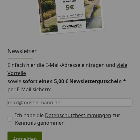
Newsletter
Einfach hier die E-Mail-Adresse eintragen und
viele
Vorteile
sowie
sofort einen 5,00 € Newslettergutschein
*
per E-Mail sichern:
Keine Eingabe erforderlich
Eingabe erforderlich
E-Mail *
Ich habe die
Datenschutzbestimmungen
zur
Kenntnis genommen
Anmelden