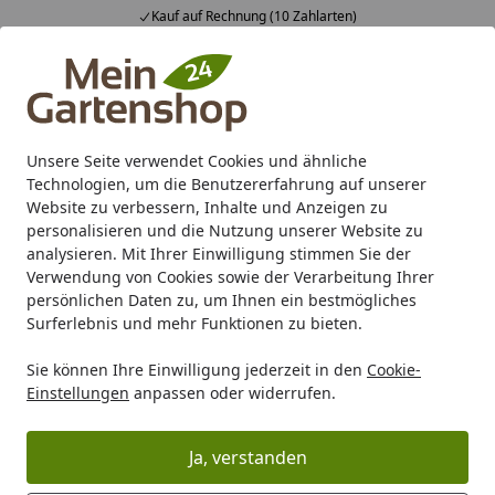
Kauf auf Rechnung (10 Zahlarten)
Alle Produkte
Mein Konto
Wunschl
Ein
4,83
/ 5
Suchen
Unsere Seite verwendet Cookies und ähnliche
Was ist Mollie?
Technologien, um die Benutzererfahrung auf unserer
Startseite
Website zu verbessern, Inhalte und Anzeigen zu
Was ist Mollie?
personalisieren und die Nutzung unserer Website zu
analysieren. Mit Ihrer Einwilligung stimmen Sie der
Mollie verarbeitet Online-Zahlungen für Onlineshops
Verwendung von Cookies sowie der Verarbeitung Ihrer
und andere Organisationen. Mollie wickelt lediglich den
persönlichen Daten zu, um Ihnen ein bestmögliches
Zahlungsverkehr zwischen Ihnen und uns ab und kann
Surferlebnis und mehr Funktionen zu bieten.
Ihnen deshalb nicht bei Fragen zu Ihrer Bestellung
Sie können Ihre Einwilligung jederzeit in den
Cookie-
weiterhelfen. Bei Fragen oder Beschwerden in Bezug auf
Einstellungen
anpassen oder widerrufen.
Ihre Bestellung wenden Sie sich bitte zuerst an uns.
Ja, verstanden
Gut zu wissen:
Wenn Sie die Zahlungsart