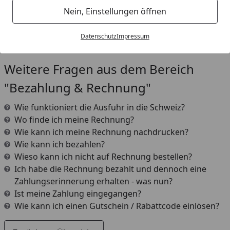
Vorkasse gewählt haben erscheint auf Ihrem
Nein, Einstellungen öffnen
Kontoauszug
"Mollie", oder "Stichting Mollie
Payments"
Datenschutz
Impressum
Weitere Fragen aus dem Bereich
"Bezahlung & Rechnung"
Wie funktioniert die Ausfuhr in die Schweiz?
Wo finde ich meine Rechnung?
Wie kann ich meine Rechnung nachdrucken?
Wie kann ich bezahlen?
Wieso kann ich nicht auf Rechnung bestellen?
Ich habe die Rechnung bezahlt und dennoch eine
Zahlungserinnerung erhalten - was nun?
Ist meine Zahlung eingegangen?
Wie kann ich einen Gutschein / Rabattcode einlösen?