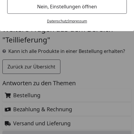
Speditionslieferungen in der Regel
vorab per Paket
Nein, Einstellungen öffnen
zugesandt.
Datenschutz
Impressum
Weitere Fragen aus dem Bereich
"Teillieferung"
Kann ich alle Produkte in einer Bestellung erhalten?
Zurück zur Übersicht
Antworten zu den Themen
Bestellung
Bezahlung & Rechnung
Versand und Lieferung