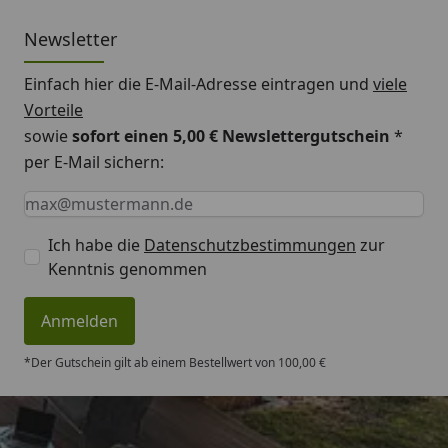
Newsletter
Einfach hier die E-Mail-Adresse eintragen und
viele
Vorteile
sowie
sofort einen 5,00 € Newslettergutschein
*
per E-Mail sichern:
Keine Eingabe erforderlich
Eingabe erforderlich
E-Mail *
Ich habe die
Datenschutzbestimmungen
zur
Kenntnis genommen
Anmelden
*Der Gutschein gilt ab einem Bestellwert von 100,00 €