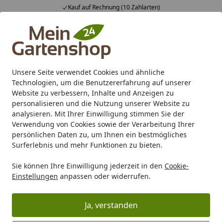
Kauf auf Rechnung (10 Zahlarten)
Alle Produkte
Mein Konto
Wunschl
Ein
4,83
/ 5
Suchen
Unsere Seite verwendet Cookies und ähnliche
Warum wir Bestellung geteilt?
Technologien, um die Benutzererfahrung auf unserer
Startseite
Website zu verbessern, Inhalte und Anzeigen zu
Warum wird meine Bestellung
personalisieren und die Nutzung unserer Website zu
analysieren. Mit Ihrer Einwilligung stimmen Sie der
aufgeteilt?
Verwendung von Cookies sowie der Verarbeitung Ihrer
persönlichen Daten zu, um Ihnen ein bestmögliches
In manchen Fällen ist es sinnvoll und erforderlich, Ihre
Surferlebnis und mehr Funktionen zu bieten.
Lieferung aufzuteilen
. Einzelne Positionen Ihrer
Lieferung können schneller verfügbar sein als andere.
Sie können Ihre Einwilligung jederzeit in den
Cookie-
Kleinteile gehen in großen Speditionsendungen
Einstellungen
anpassen oder widerrufen.
manchmal verloren. Um Ihnen Unannehmlichkeiten zu
ersparen und Ihnen eine sichere Lieferung zu
Ja, verstanden
gewährleisten, erhalten Sie daher Zubehör bei