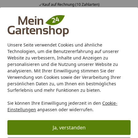
Kauf auf Rechnung (10 Zahlarten)
Alle Produkte
Mein Konto
Wunschl
Ein
4,83
/ 5
Suchen
Unsere Seite verwendet Cookies und ähnliche
Mehrere Gutscheine einlösen?
Technologien, um die Benutzererfahrung auf unserer
Startseite
Website zu verbessern, Inhalte und Anzeigen zu
Kann ich mehrere Gutscheine in
personalisieren und die Nutzung unserer Website zu
analysieren. Mit Ihrer Einwilligung stimmen Sie der
einer Bestellung verwenden?
Verwendung von Cookies sowie der Verarbeitung Ihrer
persönlichen Daten zu, um Ihnen ein bestmögliches
Sie können problemlos
mehrere erworbene
Surferlebnis und mehr Funktionen zu bieten.
Geschenkgutscheine
im Bestellprozess kombinieren
und
einlösen
. Geben Sie für jeden Gutschein den
Sie können Ihre Einwilligung jederzeit in den
Cookie-
entsprechenden Gutschein-Code während des
Einstellungen
anpassen oder widerrufen.
Bestellvorgangs ein, der jeweilige Gutscheinbetrag wird
dann
automatisch verrechnet
.
Ja, verstanden
Handelt es sich nicht um einen Geschenkgutschein,