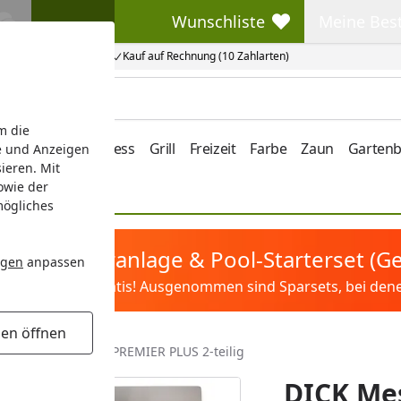
Wunschliste
Meine Bes
Wunschliste
Meine Beste
Kauf auf Rechnung (10 Zahlarten)
m die
e/Vordach
Wellness
Grill
Freizeit
Farbe
Zaun
Garten
e und Anzeigen
ieren. Mit
owie der
mögliches
tis Sandfilteranlage & Pool-Starterset (
ngen
anpassen
ilter&Pflege gratis! Ausgenommen sind Sparsets, bei denen 
gen öffnen
DICK Messerset PREMIER PLUS 2-teilig
DICK Me