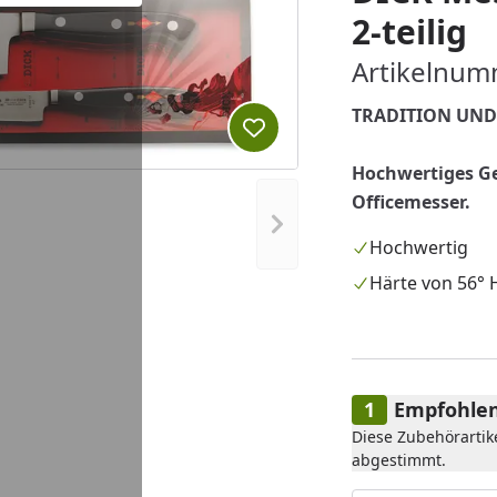
2-teilig
Artikelnum
TRADITION UND
Produkt zur Wunschliste hi
Hochwertiges G
Officemesser.
Nächstes Bild anzeigen
Hochwertig
Härte von 56°
Empfohlen
Diese Zubehörartik
abgestimmt.