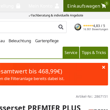
0
tellung
Mein Konto
Einkaufswagen
llung
Mein Konto
Einkaufswagen
Fachberatung & individuelle Angebote
4,83
/ 5
Produkt suchen
16.901 Bewertungen
bau
Beleuchtung
Gartenpflege
Service
Tipps & Tricks
Gesamtwert bis 468,99€)
die Filteranlage bereits dabei ist.
Artikel-Nr.:
2867151
sserset PREMIER PLUS