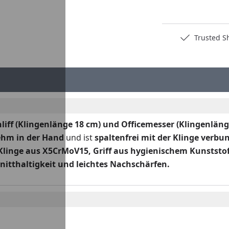
Deutschlands bester Händler
Trusted S
liff (Klingenlänge 18 cm) und Officemesser (Klingenläng
ehm in der Hand
und ist
spaltenfrei mit der Klinge verbu
Klinge aus X5CrMoV15, Griff aus hygienischem Kunststo
nitthaltigkeit und leichtes Nachschärfen.