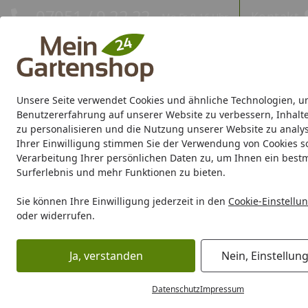
Hotline
07051 / 9 22 22
Kontakt
Mo-Fr. 8-16 Uhr
Kontakt
Eigene Montage-Teams
Unsere Seite verwendet Cookies und ähnliche Technologien, u
Gartenhaus
Gerätehaus
Gewächshaus
Carport/Garag
Benutzererfahrung auf unserer Website zu verbessern, Inhalt
zu personalisieren und die Nutzung unserer Website zu analys
Ihrer Einwilligung stimmen Sie der Verwendung von Cookies s
Marken
Sale %
Verarbeitung Ihrer persönlichen Daten zu, um Ihnen ein best
Surferlebnis und mehr Funktionen zu bieten.
Karibu Pools inkl. gra
Sie können Ihre Einwilligung jederzeit in den
Cookie-Einstellu
oder widerrufen.
Dein Traumpool im Sorglos-Paket: F
Ja, verstanden
Nein, Einstellun
Grill
Grill Marken
Dick
Dick Serien
Dick Premier Plus
Startseite
Datenschutz
Impressum