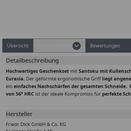
Rechnungskauf
Montageservice
Übersicht
Produktdetails
Bewertungen
Detailbeschreibung
Hochwertiges Geschenkset
mit
Santoku mit Kullensch
Eurasia.
Der geformte ergonomische Griff
liegt angen
ein
einfaches Nachschärfen der gesamten Schneide.
von 56° HRC
ist der ideale Kompromiss für
perfekte Sch
Hersteller
Friedr. Dick GmbH & Co. KG