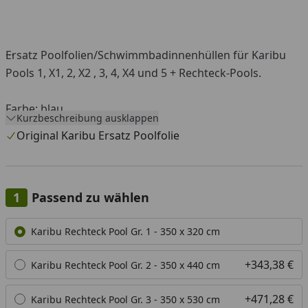
Ersatz Poolfolien/Schwimmbadinnenhüllen für Karibu
Pools 1, X1, 2, X2 , 3, 4, X4 und 5 + Rechteck-Pools.
Farbe: blau
Kurzbeschreibung ausklappen
Original Karibu Ersatz Poolfolie
Die Poolfolien passen ausschließlich zu den
auswählbaren Pools aus dem aktuellen
Karibu Pool
Sortiment
. Sollten Sie sich unsicher sein, ob Sie die
Passend zu wählen
passende Poolfolie ausgewählt haben, kontaktieren
Sie bitte unsere Fachberater, um unnötige
Alle anzeigen (8)
Karibu Rechteck Pool Gr. 1 - 350 x 320 cm
Rücksendekosten zu vermeiden.
+343,38 €
Karibu Rechteck Pool Gr. 2 - 350 x 440 cm
Sollten Sie ein Karibu Pool-Modell besitzen, das nicht
in der Auswahlliste erscheint, können wir Ihnen
+471,28 €
Karibu Rechteck Pool Gr. 3 - 350 x 530 cm
hierzu sehr gerne ein individuelles Angebot erstellen.