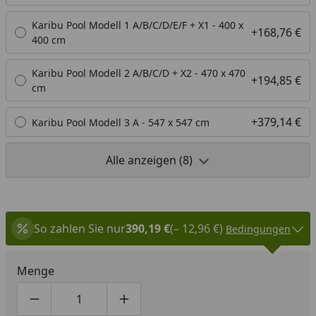
Bitte nennen Sie uns hierzu im
Kontaktformular
Ihr
Karibu Pool Modell 1 A/B/C/D/E/F + X1 - 400 x
+168,76 €
Pool-Modell.
400 cm
Karibu Pool Modell 2 A/B/C/D + X2 - 470 x 470
+194,85 €
cm
+379,14 €
Karibu Pool Modell 3 A - 547 x 547 cm
Alle anzeigen (8)
So zahlen Sie nur
390,19 €
(– 12,96 €)
Bedingungen
Menge
Produktmenge um eins verringern
Produktmenge manuell eingeben
Produktmenge um eins erhöhen