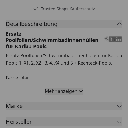
Trusted Shops Käuferschutz
Detailbeschreibung
Ersatz
Poolfolien/Schwimmbadinnenhüllen
für Karibu Pools
Ersatz Poolfolien/Schwimmbadinnenhüllen für Karibu
Pools 1, X1, 2, X2 , 3, 4, X4 und 5 + Rechteck-Pools.
Farbe: blau
Mehr anzeigen
Die Poolfolien passen ausschließlich zu den
auswählbaren Pools aus dem aktuellen Karibu
Marke
Pool Sortiment. Sollten Sie sich unsicher sein, ob
Sie die passende Poolfolie ausgewählt haben,
Hersteller
kontaktieren Sie bitte unsere Fachberater, um