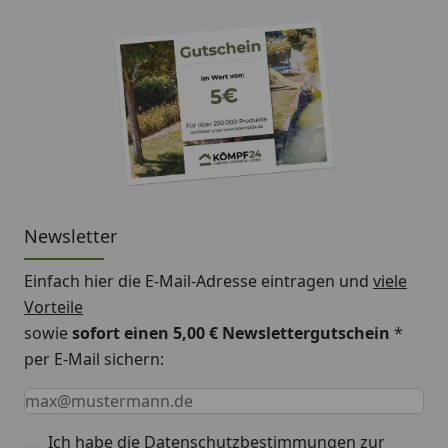
Newsletter
Einfach hier die E-Mail-Adresse eintragen und
viele
Vorteile
sowie
sofort einen 5,00 € Newslettergutschein
*
per E-Mail sichern:
Keine Eingabe erforderlich
Eingabe erforderlich
E-Mail *
Ich habe die
Datenschutzbestimmungen
zur