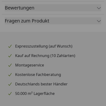
unnötige Rücksendekosten zu vermeiden.
Bewertungen
Sollten Sie ein Karibu Pool-Modell besitzen, das
nicht in der Auswahlliste erscheint, können wir
Fragen zum Produkt
Ihnen hierzu sehr gerne ein individuelles Angebot
erstellen. Bitte nennen Sie uns hierzu im
Kontaktformular
Ihr Pool-Modell.
Expresszustellung (auf Wunsch)
Kauf auf Rechnung (10 Zahlarten)
Montageservice
Kostenlose Fachberatung
Deutschlands bester Händler
50.000 m² Lagerfläche