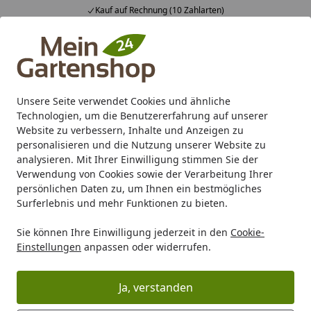
Kauf auf Rechnung (10 Zahlarten)
Alle Produkte
Mein Konto
Wunschl
Ein
4,83
/ 5
Suchen
Unsere Seite verwendet Cookies und ähnliche
Technologien, um die Benutzererfahrung auf unserer
Karibu Pools inkl. gratis Sandfilteranlage & Pool-
Website zu verbessern, Inhalte und Anzeigen zu
Starterset (Gesamtwert bis 468,99€)
personalisieren und die Nutzung unserer Website zu
analysieren. Mit Ihrer Einwilligung stimmen Sie der
Verwendung von Cookies sowie der Verarbeitung Ihrer
Freizeit
Swimming Pool
Zubehör für Pools
Poolfolien
persönlichen Daten zu, um Ihnen ein bestmögliches
Startseite
Surferlebnis und mehr Funktionen zu bieten.
Ersatz
Sie können Ihre Einwilligung jederzeit in den
Cookie-
Poolfolien/Schwimmbadinnenhülle
Einstellungen
anpassen oder widerrufen.
n für Karibu Pools
Ja, verstanden