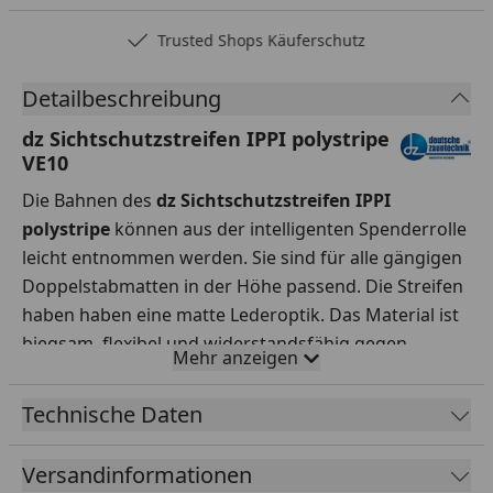
Trusted Shops Käuferschutz
Detailbeschreibung
dz Sichtschutzstreifen IPPI polystripe
VE10
Die Bahnen des
dz Sichtschutzstreifen IPPI
polystripe
können aus der intelligenten Spenderrolle
leicht entnommen werden. Sie sind für alle gängigen
Doppelstabmatten in der Höhe passend. Die Streifen
haben haben eine matte Lederoptik. Das Material ist
biegsam, flexibel und widerstandsfähig gegen
Mehr anzeigen
Umwelteinflüsse. Durch die beidseitige Narbung
kommt es zu keinerlei Reflektionen durch
Technische Daten
Lichteinflüsse. Die konfektionierten Bahnen werden
durch die Maschen des Gitterzaunes gezogen und
Versandinformationen
eingeflochten. Es werden keine Klemmschienen zur