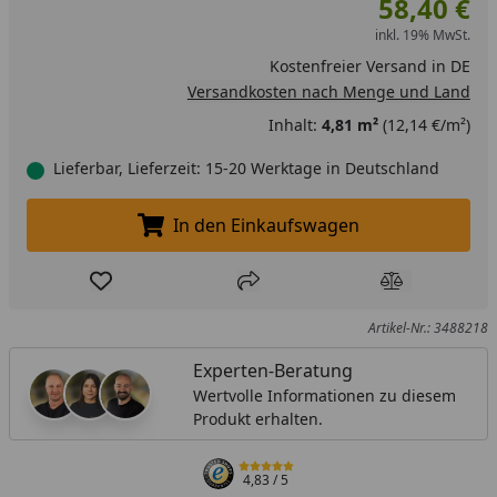
58,40 €
inkl. 19% MwSt.
Kostenfreier Versand in DE
Versandkosten nach Menge und Land
Inhalt:
4,81 m²
(12,14 €/m²)
Lieferbar, Lieferzeit: 15-20 Werktage in Deutschland
In den Einkaufswagen
In den Einkaufswagen legen
Produkt zur Wunschliste hinzufügen
Teilen
Produkt Ver
Artikel-Nr.: 3488218
Experten-Beratung
Wertvolle Informationen zu diesem
Produkt erhalten.
4,83
/ 5