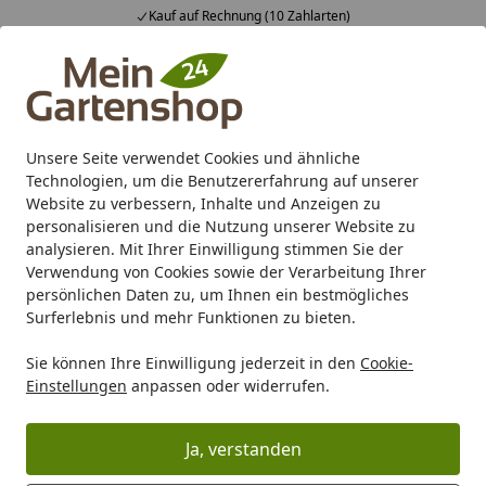
Kauf auf Rechnung (10 Zahlarten)
Alle Produkte
Mein Konto
Wunschl
Ein
4,83
/ 5
Suchen
Unsere Seite verwendet Cookies und ähnliche
Technologien, um die Benutzererfahrung auf unserer
Karibu Pools inkl. gratis Sandfilteranlage & Pool-
Website zu verbessern, Inhalte und Anzeigen zu
Starterset (Gesamtwert bis 468,99€)
personalisieren und die Nutzung unserer Website zu
analysieren. Mit Ihrer Einwilligung stimmen Sie der
Verwendung von Cookies sowie der Verarbeitung Ihrer
Zaun
Sichtschutz
Sichtschutzstreifen für Doppelstabma
persönlichen Daten zu, um Ihnen ein bestmögliches
Startseite
Surferlebnis und mehr Funktionen zu bieten.
dz Sichtschutzstreifen IPPI
Sie können Ihre Einwilligung jederzeit in den
Cookie-
polystripe VE10
Einstellungen
anpassen oder widerrufen.
5
(1 Bewertung)
Ja, verstanden