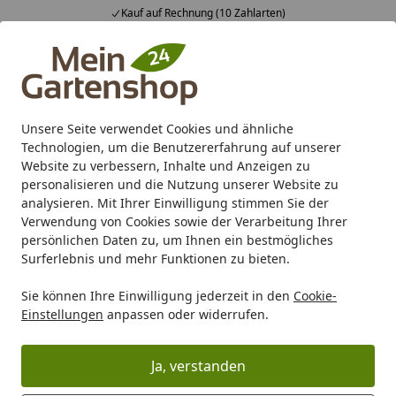
Kauf auf Rechnung (10 Zahlarten)
Alle Produkte
Mein Konto
Wunschl
Ein
4,83
/ 5
Suchen
Unsere Seite verwendet Cookies und ähnliche
Technologien, um die Benutzererfahrung auf unserer
Karibu Pools inkl. gratis Sandfilteranlage & Pool-
Website zu verbessern, Inhalte und Anzeigen zu
Starterset (Gesamtwert bis 468,99€)
personalisieren und die Nutzung unserer Website zu
analysieren. Mit Ihrer Einwilligung stimmen Sie der
Verwendung von Cookies sowie der Verarbeitung Ihrer
Zaun
Doppelstabmatten
dz Doppelstabmatten
dz Eck
persönlichen Daten zu, um Ihnen ein bestmögliches
Startseite
Surferlebnis und mehr Funktionen zu bieten.
dz Eckpfosten XAA Profilschiene mit
Sie können Ihre Einwilligung jederzeit in den
Cookie-
Aluminium-Auflageböckchen
Einstellungen
anpassen oder widerrufen.
Ja, verstanden