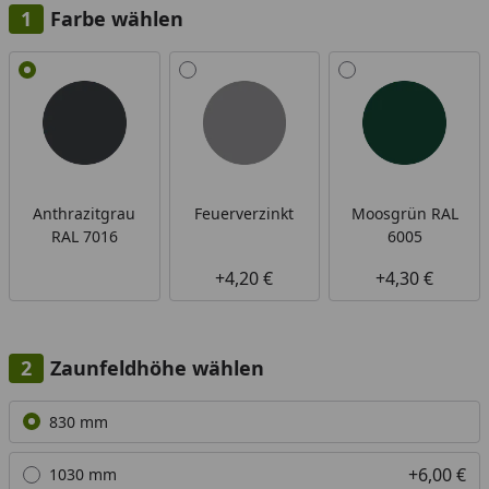
Farbe wählen
Alle anzeigen (3)
Anthrazitgrau
Feuerverzinkt
Moosgrün RAL
RAL 7016
6005
+4,20 €
+4,30 €
Zaunfeldhöhe wählen
Alle anzeigen (7)
830 mm
+6,00 €
1030 mm