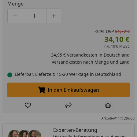
Menge
Produktmenge um eins verringern
Produktmenge manuell eingeben
Produktmenge um eins erhöhen
-34%
UVP
51,77 €
34,10 €
inkl. 19% MwSt.
34,95 € Versandkosten in Deutschland
Versandkosten nach Menge und Land
Lieferbar, Lieferzeit: 15-20 Werktage in Deutschland
In den Einkaufswagen
In den Einkaufswagen legen
Produkt zur Wunschliste hinzufügen
Teilen
Produkt Ver
Artikel-Nr.: 4129660
Experten-Beratung
Wertvolle Informationen zu diesem