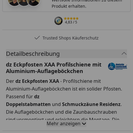
Produkt erhalten.
4,83
/ 5
Trusted Shops Käuferschutz
Detailbeschreibung
dz Eckpfosten XAA Profilschiene mit
Aluminium-Auflageböckchen
Der
dz Eckpfosten XAA
- Profilschiene mit
Aluminium-Auflageböckchen ist ein solider Pfosten.
Passend für
dz
Doppelstabmatten
und
Schmuckzäune Residenz
.
Die Auflageböckchen und die Zaunbauschrauben
sind vormontiert und erleichtern die Montage. Die
Mehr anzeigen
Pfostenkappe hat einen Überstand und deckt die