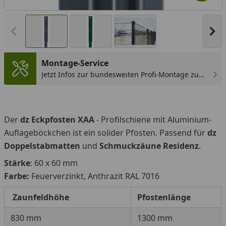
Vorheriges Bild anzeigen
Näc
Montage-Service
Jetzt Infos zur bundesweiten Profi-Montage zum
günstigen Festpreis sichern.
Der
dz Eckpfosten XAA
- Profilschiene mit Aluminium-
Auflageböckchen ist ein solider Pfosten. Passend für
dz
Doppelstabmatten
und
Schmuckzäune Residenz
.
Stärke
: 60 x 60 mm
Farbe:
Feuerverzinkt, Anthrazit RAL 7016
Zaunfeldhöhe
Pfostenlänge
830 mm
1300 mm