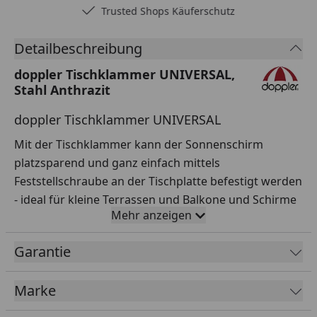
Trusted Shops Käuferschutz
Detailbeschreibung
doppler Tischklammer UNIVERSAL,
Stahl Anthrazit
doppler Tischklammer UNIVERSAL
Mit der Tischklammer kann der Sonnenschirm
platzsparend und ganz einfach mittels
Feststellschraube an der Tischplatte befestigt werden
- ideal für kleine Terrassen und Balkone und Schirme
Mehr anzeigen
bis 200 cm Durchmesser. Geeignet für Schirmstöcke
mit einem Durchmesser von 2,2 bis 3,2 cm.
Garantie
Mit der zusätzlichen Verwendung eines Balkon-
Schirmständers können Sie die Standsicherheit (vor
Marke
allem an windreichen Standorten) erhöhen.