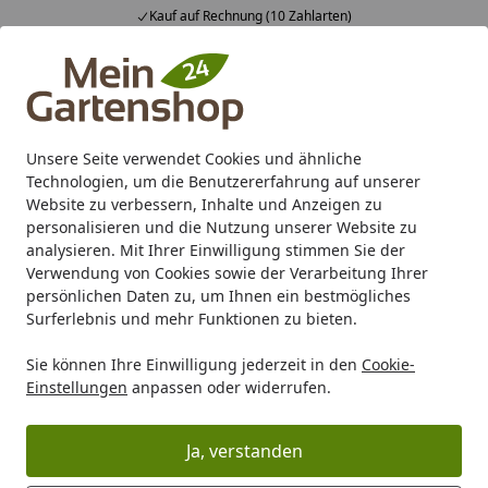
Kauf auf Rechnung (10 Zahlarten)
Alle Produkte
Mein Konto
Wunschl
Ein
4,83
/ 5
Suchen
Unsere Seite verwendet Cookies und ähnliche
Technologien, um die Benutzererfahrung auf unserer
Karibu Pools inkl. gratis Sandfilteranlage & Pool-
Website zu verbessern, Inhalte und Anzeigen zu
Starterset (Gesamtwert bis 468,99€)
personalisieren und die Nutzung unserer Website zu
analysieren. Mit Ihrer Einwilligung stimmen Sie der
Verwendung von Cookies sowie der Verarbeitung Ihrer
Freizeit
Gartenmöbel
Sonnenschirme & Zubehör
Schi
persönlichen Daten zu, um Ihnen ein bestmögliches
Startseite
Surferlebnis und mehr Funktionen zu bieten.
doppler Tischklammer UNIVERSAL,
Sie können Ihre Einwilligung jederzeit in den
Cookie-
Stahl Anthrazit
Einstellungen
anpassen oder widerrufen.
Ja, verstanden