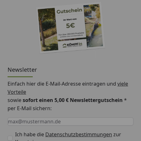
Mit Fixierschraube
Geeignet für Sonnenschirme bis Ø 200 cm
Die angegebenen Maße sind Circa-Maße.
Newsletter
Einfach hier die E-Mail-Adresse eintragen und
viele
Vorteile
sowie
sofort einen 5,00 € Newslettergutschein
*
per E-Mail sichern:
Keine Eingabe erforderlich
Eingabe erforderlich
E-Mail *
Ich habe die
Datenschutzbestimmungen
zur