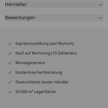
Hersteller
Merkmale
Bewertungen
Material
Stahl, verzinkt, pulverbeschichtet
Expresszustellung (auf Wunsch)
Maße
(BxTxH): 4,5 x 6 x 9 cm
Kauf auf Rechnung (10 Zahlarten)
Geeignet für Schirmstöcke mit Durchmesser 2,2 bis
Montageservice
3,2 cm
Kostenlose Fachberatung
Gewicht
Deutschlands bester Händler
0,25 kg
50.000 m² Lagerfläche
Funktion / Besonderheit