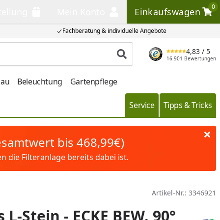
0
tellung
Mein Konto
Einkaufswagen
llung
Mein Konto
Einkaufswagen
Fachberatung & individuelle Angebote
4,83
/ 5
Produkt suchen
16.901 Bewertungen
bau
Beleuchtung
Gartenpflege
Service
Tipps & Tricks
Gesamtwert bis 468,99€)
die Filteranlage bereits dabei ist.
Artikel-Nr.:
3346921
 L-Stein - ECKE BEW. 90°