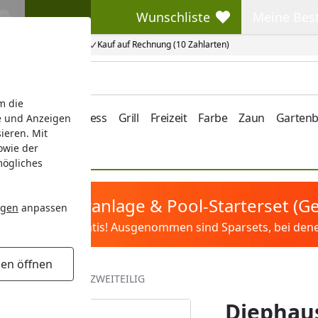
Wunschliste
Meine Bes
Wunschliste
Meine Beste
Kauf auf Rechnung (10 Zahlarten)
m die
e/Vordach
Wellness
Grill
Freizeit
Farbe
Zaun
Garten
e und Anzeigen
ieren. Mit
owie der
mögliches
tis Sandfilteranlage & Pool-Starterset (
ngen
anpassen
ilter&Pflege gratis! Ausgenommen sind Sparsets, bei denen 
gen öffnen
KE BEW. 90° 80/100 ZWEITEILIG
Diephaus