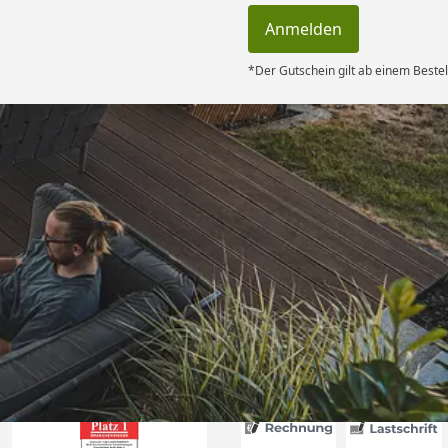
Anmelden
*Der Gutschein gilt ab einem Bestel
Versand
rt. Ware passt
hrieben. Dank
6
Akzeptierte Zahlungsa