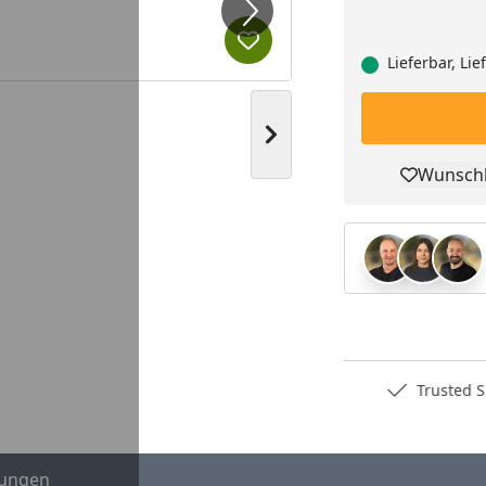
Produkt zur Wunschliste hi
Lieferbar, Li
Nächstes Bild anzeigen
Wunschl
Pro
eo
Youtube-Video
Deutschlands bester Händler
Trusted S
ungen