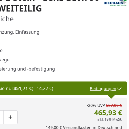
WEITEILIG
eiche
nzung, Einfassung
e
wege
sierung und -befestigung
Sie nur
451,71 €
(– 14,22 €)
Bedingungen
-20%
UVP
587,09 €
465,93 €
inkl. 19% MwSt.
ge um eins verringern
duktmenge manuell eingeben
Produktmenge um eins erhöhen
149,00 € Versandkosten in Deutschland