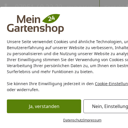
Hotline
07051 / 9 22 22
Kontakt
Mo-Fr. 8-16 Uhr
Kontakt
Eigene Montage-Teams
Unsere Seite verwendet Cookies und ähnliche Technologien, u
Gartenhaus
Gerätehaus
Gewächshaus
Carport/Garag
Benutzererfahrung auf unserer Website zu verbessern, Inhalt
zu personalisieren und die Nutzung unserer Website zu analys
Ihrer Einwilligung stimmen Sie der Verwendung von Cookies s
Marken
Sale %
Verarbeitung Ihrer persönlichen Daten zu, um Ihnen ein best
Surferlebnis und mehr Funktionen zu bieten.
Karibu Pools inkl. gra
Sie können Ihre Einwilligung jederzeit in den
Cookie-Einstellu
oder widerrufen.
Dein Traumpool im Sorglos-Paket: F
Ja, verstanden
Nein, Einstellun
Gartenbau
Randsteine
L-Steine
Diephaus L-Stein - EC
Startseite
Datenschutz
Impressum