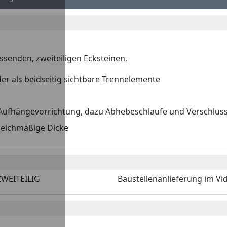
ssenden, zweiteiligen Ecksteinen.
You
r als beidseitig sichtbare Trennelemente
 Aufhängevorrichtung, dazu Abhebeschlaufe und Verschluss
leichmäßige Dicke
ZWEITEILIG
Baustellenanlieferung im Vi
o