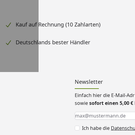
Kauf auf Rechnung (10 Zahlarten)
Deutschlands bester Händler
Newsletter
Einfach hier die E-Mail-A
sowie
sofort einen 5,00 
Keine Eingabe erforderlic
Eingabe erforderlich
E-Mail *
Ich habe die
Datensch