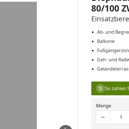
80/100 Z
Einsatzber
Ab- und Begre
Balkone
Fußgängerzon
Geh- und Rad
Geländeterras
So zahlen 
Menge
Produktmen
Pro