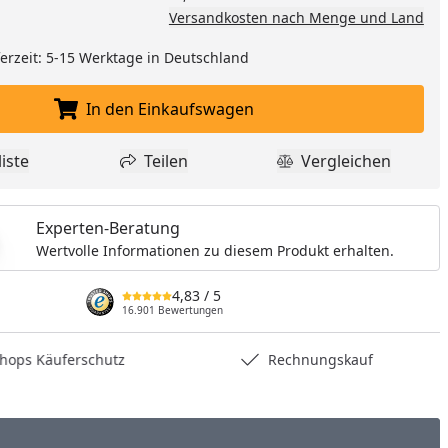
Versandkosten nach Menge und Land
nzufügen
eferzeit: 5-15 Werktage in Deutschland
In den Einkaufswagen
In den Einkaufswagen legen
iste
Teilen
Vergleichen
dukt zur Wunschliste hinzufügen
Teilen
Produkt Vergle
Experten-Beratung
Wertvolle Informationen zu diesem Produkt erhalten.
4,83
/ 5
16.901 Bewertungen
hops Käuferschutz
Rechnungskauf