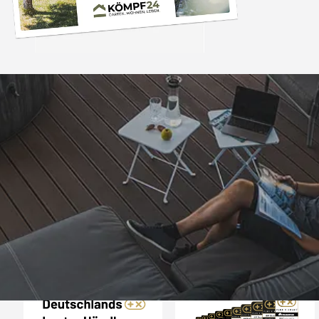
Trusted Shops
„Super schnell gelife
100%. Alles wie besc
“
4,83
/ 5
06.08.202
16.901 Bewertungen
Auszeichnungen