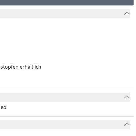
tube-Video
stopfen erhältlich
deo
Youtube-Video