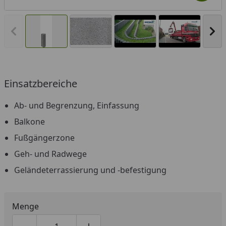
Vorheriges Bild anzeigen
Näc
Einsatzbereiche
You
Ab- und Begrenzung, Einfassung
Balkone
Fußgängerzone
Geh- und Radwege
Geländeterrassierung und -befestigung
Menge