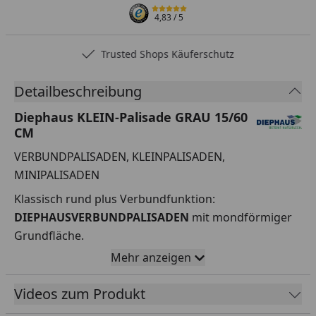
4,83
/ 5
Trusted Shops Käuferschutz
Detailbeschreibung
Diephaus KLEIN-Palisade GRAU 15/60
CM
VERBUNDPALISADEN, KLEINPALISADEN,
MINIPALISADEN
Klassisch rund plus Verbundfunktion:
DIEPHAUSVERBUNDPALISADEN
mit mondförmiger
Grundfläche.
Mehr anzeigen
handliche Form, Palisaden sind ab einer Höhe von
60cm hohl
Videos zum Produkt
Palisaden lassen sich auch um Rundungen mit