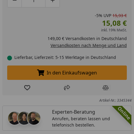
Produktmenge um eins verringern
Produktmenge manuell eingeben
Produktmenge um eins erhöhen
-5%
UVP
15,93 €
15,08 €
inkl. 19% MwSt.
149,00 € Versandkosten in Deutschland
Versandkosten nach Menge und Land
Lieferbar, Lieferzeit: 5-15 Werktage in Deutschland
In den Einkaufswagen
In den Einkaufswagen legen
Produkt zur Wunschliste hinzufügen
Teilen
Produkt Ver
Artikel-Nr.: 3345344
Online
Experten-Beratung
Anrufen, beraten lassen und
telefonisch bestellen.