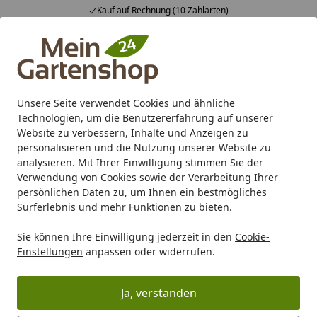
Kauf auf Rechnung (10 Zahlarten)
Alle Produkte
Mein Konto
Wunschl
Ein
4,83
/ 5
Suchen
Unsere Seite verwendet Cookies und ähnliche
Technologien, um die Benutzererfahrung auf unserer
Karibu Pools inkl. gratis Sandfilteranlage & Pool-
Website zu verbessern, Inhalte und Anzeigen zu
Starterset (Gesamtwert bis 468,99€)
personalisieren und die Nutzung unserer Website zu
analysieren. Mit Ihrer Einwilligung stimmen Sie der
Verwendung von Cookies sowie der Verarbeitung Ihrer
Gartenbau
Randsteine
Palisaden
Diephaus KLEIN-Pal
persönlichen Daten zu, um Ihnen ein bestmögliches
Startseite
Surferlebnis und mehr Funktionen zu bieten.
Diephaus KLEIN-Palisade GRAU
Sie können Ihre Einwilligung jederzeit in den
Cookie-
15/60 CM
Einstellungen
anpassen oder widerrufen.
Ja, verstanden