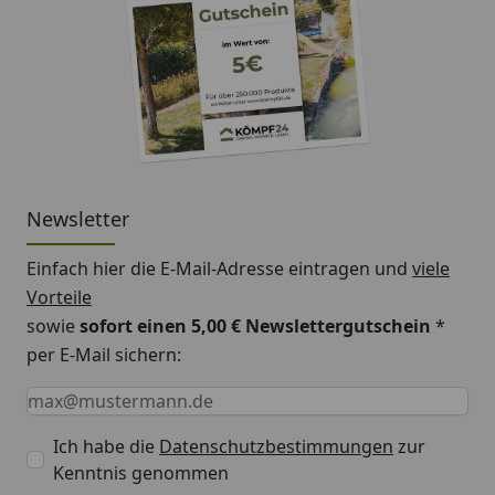
Nicht für die
Nicht für die
Für di
Anwendung mit
Anwendung mit
Anwen
Gewächshauspflanzen
Zimmerpflanzen
Balko
geeignet
geeignet
Terra
geeig
Newsletter
Einfach hier die E-Mail-Adresse eintragen und
viele
Vorteile
sowie
sofort einen 5,00 € Newslettergutschein
*
per E-Mail sichern:
Keine Eingabe erforderlich
Eingabe erforderlich
E-Mail *
Ich habe die
Datenschutzbestimmungen
zur
Kenntnis genommen