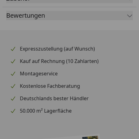
Ergiebigkeit für ca. 20 Pflanzen oder 160 L
Bewertungen
Gießwasser
Leichte Anwendung durch praktischen Dosierlöffel
Expresszustellung (auf Wunsch)
Detaillierte Gebrauchsanweisung auf der
Verpackung
Kauf auf Rechnung (10 Zahlarten)
Bequeme Handhabung durch Ausbringen mit dem
Montageservice
Gießwasser oder durch Ausstreuen auf das
Kostenlose Fachberatung
Erdreich
Deutschlands bester Händler
50.000 m² Lagerfläche