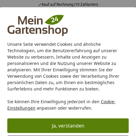
Kauf auf Rechnung (10 Zahlarten)
Alle Produkte
Mein Konto
Wunschl
Ein
4,83
/ 5
Suchen
Unsere Seite verwendet Cookies und ähnliche
Technologien, um die Benutzererfahrung auf unserer
Karibu Pools inkl. gratis Sandfilteranlage & Pool-
Website zu verbessern, Inhalte und Anzeigen zu
Starterset (Gesamtwert bis 468,99€)
personalisieren und die Nutzung unserer Website zu
analysieren. Mit Ihrer Einwilligung stimmen Sie der
Verwendung von Cookies sowie der Verarbeitung Ihrer
Gartenpflege
Blumenpflege
Feststoffdünger
COMPO Bl
persönlichen Daten zu, um Ihnen ein bestmögliches
Startseite
Surferlebnis und mehr Funktionen zu bieten.
COMPO Blaue Hortensien 800 g
Sie können Ihre Einwilligung jederzeit in den
Cookie-
Einstellungen
anpassen oder widerrufen.
Ja, verstanden