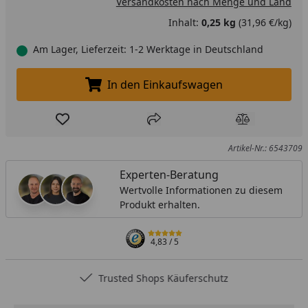
Versandkosten nach Menge und Land
Inhalt:
0,25 kg
(31,96 €/kg)
Am Lager, Lieferzeit: 1-2 Werktage in Deutschland
In den Einkaufswagen
In den Einkaufswagen legen
Produkt zur Wunschliste hinzufügen
Teilen
Produkt Ver
Artikel-Nr.: 6543709
Experten-Beratung
Wertvolle Informationen zu diesem
Produkt erhalten.
4,83
/ 5
Trusted Shops Käuferschutz