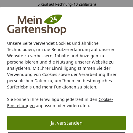
Kauf auf Rechnung (10 Zahlarten)
Alle Produkte
Mein Konto
Wunschl
Ein
4,83
/ 5
Suchen
Unsere Seite verwendet Cookies und ähnliche
Technologien, um die Benutzererfahrung auf unserer
Karibu Pools inkl. gratis Sandfilteranlage & Pool-
Website zu verbessern, Inhalte und Anzeigen zu
Starterset (Gesamtwert bis 468,99€)
personalisieren und die Nutzung unserer Website zu
analysieren. Mit Ihrer Einwilligung stimmen Sie der
Verwendung von Cookies sowie der Verarbeitung Ihrer
Marken
Compo
COMPO Ameisen-Blocker 250 g
persönlichen Daten zu, um Ihnen ein bestmögliches
Startseite
Surferlebnis und mehr Funktionen zu bieten.
COMPO Ameisen-Blocker 250 g
Sie können Ihre Einwilligung jederzeit in den
Cookie-
Einstellungen
anpassen oder widerrufen.
Ja, verstanden