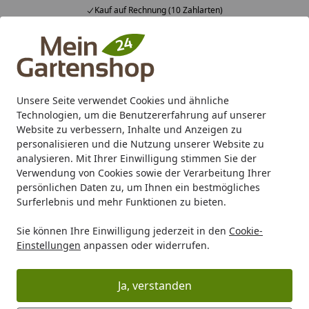
Kauf auf Rechnung (10 Zahlarten)
Alle Produkte
Mein Konto
Wunschl
Ein
4,83
/ 5
Suchen
Unsere Seite verwendet Cookies und ähnliche
Technologien, um die Benutzererfahrung auf unserer
Karibu Pools inkl. gratis Sandfilteranlage & Pool-
Website zu verbessern, Inhalte und Anzeigen zu
Starterset (Gesamtwert bis 468,99€)
personalisieren und die Nutzung unserer Website zu
analysieren. Mit Ihrer Einwilligung stimmen Sie der
Verwendung von Cookies sowie der Verarbeitung Ihrer
Cobra Fastener Structural Doppelbalkenstütze L 200cm
persönlichen Daten zu, um Ihnen ein bestmögliches
Startseite
Surferlebnis und mehr Funktionen zu bieten.
Cobra Fastener Structural
Sie können Ihre Einwilligung jederzeit in den
Cookie-
Doppelbalkenstütze L 200cm
Einstellungen
anpassen oder widerrufen.
Ja, verstanden