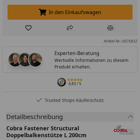
In den Einkaufswagen
In den Einkaufswagen legen
Produkt zur Wunschliste hinzufügen
Teilen
Produkt Ver
Artikel-Nr.: 6076832
Experten-Beratung
Wertvolle Informationen zu diesem
Produkt erhalten.
4,83
/ 5
Trusted Shops Käuferschutz
Detailbeschreibung
Cobra Fastener Structural
Doppelbalkenstütze L 200cm