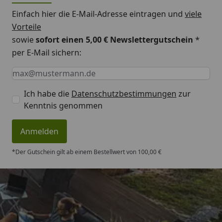
Einfach hier die E-Mail-Adresse eintragen und
viele
Vorteile
sowie
sofort einen 5,00 € Newslettergutschein
*
per E-Mail sichern:
Keine Eingabe erforderlich
Eingabe erforderlich
E-Mail *
Ich habe die
Datenschutzbestimmungen
zur
Kenntnis genommen
Anmelden
*Der Gutschein gilt ab einem Bestellwert von 100,00 €
Trusted Shops