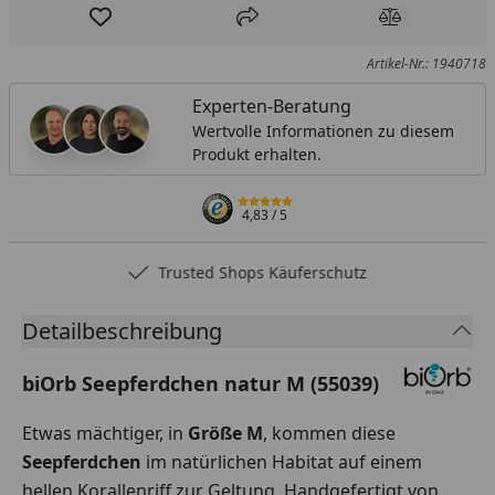
Produkt zur Wunschliste hinzufügen
Teilen
Produkt Ver
Artikel-Nr.: 1940718
Experten-Beratung
Wertvolle Informationen zu diesem
Produkt erhalten.
4,83
/ 5
Trusted Shops Käuferschutz
Detailbeschreibung
biOrb Seepferdchen natur M (55039)
Etwas mächtiger, in
Größe M
, kommen diese
Seepferdchen
im natürlichen Habitat auf einem
hellen Korallenriff zur Geltung. Handgefertigt von