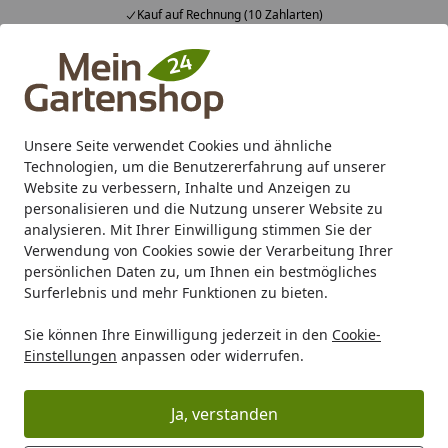
Kauf auf Rechnung (10 Zahlarten)
Alle Produkte
Mein Konto
Wunschl
Ein
4,83
/ 5
Suchen
Unsere Seite verwendet Cookies und ähnliche
Technologien, um die Benutzererfahrung auf unserer
Karibu Pools inkl. gratis Sandfilteranlage & Pool-
Website zu verbessern, Inhalte und Anzeigen zu
Starterset (Gesamtwert bis 468,99€)
personalisieren und die Nutzung unserer Website zu
analysieren. Mit Ihrer Einwilligung stimmen Sie der
Verwendung von Cookies sowie der Verarbeitung Ihrer
biOrb Seepferdchen natur M (55039)
persönlichen Daten zu, um Ihnen ein bestmögliches
Startseite
Surferlebnis und mehr Funktionen zu bieten.
biOrb Seepferdchen natur M (55039)
Sie können Ihre Einwilligung jederzeit in den
Cookie-
Einstellungen
anpassen oder widerrufen.
Ja, verstanden