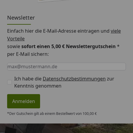
Newsletter
Einfach hier die E-Mail-Adresse eintragen und
viele
Vorteile
sowie
sofort einen 5,00 € Newslettergutschein
*
per E-Mail sichern:
Keine Eingabe erforderlich
Eingabe erforderlich
E-Mail *
Ich habe die
Datenschutzbestimmungen
zur
Kenntnis genommen
Anmelden
*Der Gutschein gilt ab einem Bestellwert von 100,00 €