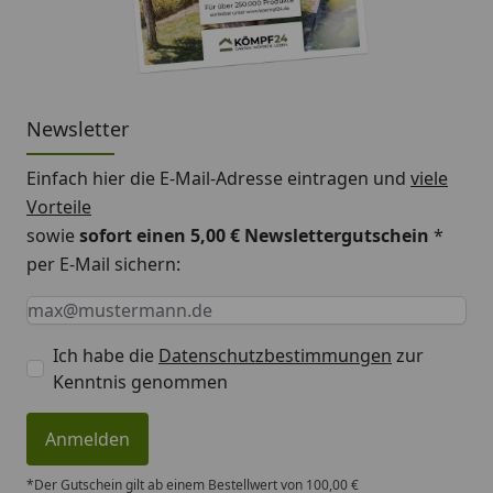
Newsletter
Einfach hier die E-Mail-Adresse eintragen und
viele
Vorteile
sowie
sofort einen 5,00 € Newslettergutschein
*
per E-Mail sichern:
Keine Eingabe erforderlich
Eingabe erforderlich
E-Mail *
Ich habe die
Datenschutzbestimmungen
zur
Kenntnis genommen
Anmelden
*Der Gutschein gilt ab einem Bestellwert von 100,00 €