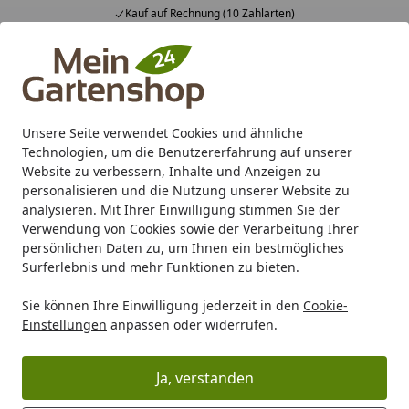
Kauf auf Rechnung (10 Zahlarten)
Alle Produkte
Mein Konto
Wunschl
Ein
4,83
/ 5
Suchen
Unsere Seite verwendet Cookies und ähnliche
Technologien, um die Benutzererfahrung auf unserer
Karibu Pools inkl. gratis Sandfilteranlage & Pool-
Website zu verbessern, Inhalte und Anzeigen zu
Starterset (Gesamtwert bis 468,99€)
personalisieren und die Nutzung unserer Website zu
analysieren. Mit Ihrer Einwilligung stimmen Sie der
Verwendung von Cookies sowie der Verarbeitung Ihrer
Gartenhaus
Zubehör für Gartenhäuser
Sonstiges Zubeh
persönlichen Daten zu, um Ihnen ein bestmögliches
Startseite
Surferlebnis und mehr Funktionen zu bieten.
Biohort Lackstift dunkelgrau-
Sie können Ihre Einwilligung jederzeit in den
Cookie-
metallic
Einstellungen
anpassen oder widerrufen.
Ja, verstanden