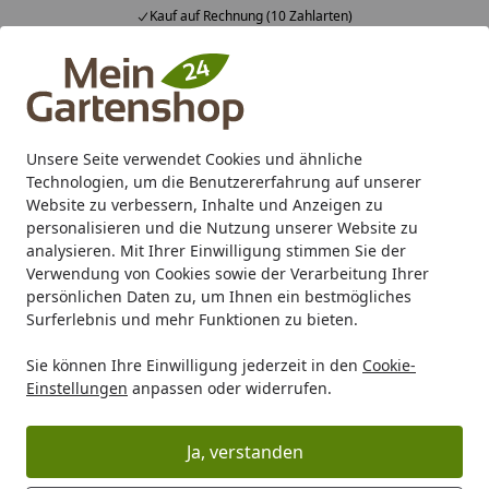
Kauf auf Rechnung (10 Zahlarten)
Alle Produkte
Mein Konto
Wunschl
Ein
4,83
/ 5
Suchen
Unsere Seite verwendet Cookies und ähnliche
Biohort-Konfigurator-21-05
Technologien, um die Benutzererfahrung auf unserer
Startseite
Website zu verbessern, Inhalte und Anzeigen zu
personalisieren und die Nutzung unserer Website zu
analysieren. Mit Ihrer Einwilligung stimmen Sie der
Verwendung von Cookies sowie der Verarbeitung Ihrer
persönlichen Daten zu, um Ihnen ein bestmögliches
Surferlebnis und mehr Funktionen zu bieten.
Sie können Ihre Einwilligung jederzeit in den
Cookie-
Einstellungen
anpassen oder widerrufen.
Ja, verstanden