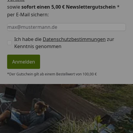
sowie
sofort einen 5,00 € Newslettergutschein
*
per E-Mail sichern:
Keine Eingabe erforderlich
Eingabe erforderlich
E-Mail *
Ich habe die
Datenschutzbestimmungen
zur
Kenntnis genommen
Anmelden
*Der Gutschein gilt ab einem Bestellwert von 100,00 €
Trusted Shops
4,83
/ 5