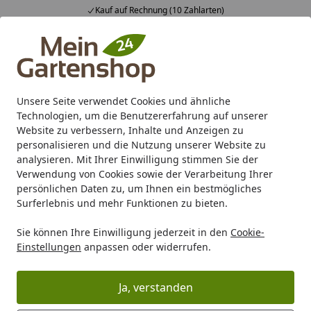
Kauf auf Rechnung (10 Zahlarten)
Alle Produkte
Mein Konto
Wunschl
Ein
4,83
/ 5
Suchen
Unsere Seite verwendet Cookies und ähnliche
Technologien, um die Benutzererfahrung auf unserer
Karibu Pools inkl. gratis Sandfilteranlage & Pool-
Website zu verbessern, Inhalte und Anzeigen zu
Starterset (Gesamtwert bis 468,99€)
personalisieren und die Nutzung unserer Website zu
analysieren. Mit Ihrer Einwilligung stimmen Sie der
Verwendung von Cookies sowie der Verarbeitung Ihrer
Grill
Grill Marken
Big Green Egg
Big Green Egg Grillz
persönlichen Daten zu, um Ihnen ein bestmögliches
Startseite
Surferlebnis und mehr Funktionen zu bieten.
Big Green Egg Tel-Tru
Sie können Ihre Einwilligung jederzeit in den
Cookie-
Deckelthermometer 2XL | XLARGE |
Einstellungen
anpassen oder widerrufen.
LARGE
Ja, verstanden