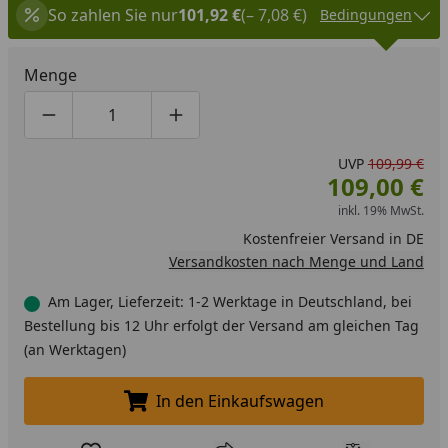
So zahlen Sie nur
101,92 €
(– 7,08 €)
Bedingungen
Menge
Produktmenge um eins verringern
Produktmenge manuell eingeben
Produktmenge um eins erhöhen
UVP
109,99 €
109,00 €
inkl. 19% MwSt.
Kostenfreier Versand in DE
Versandkosten nach Menge und Land
Am Lager, Lieferzeit: 1-2 Werktage in Deutschland, bei
Bestellung bis 12 Uhr erfolgt der Versand am gleichen Tag
(an Werktagen)
In den Einkaufswagen
In den Einkaufswagen legen