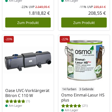
Am Lager
Am Lager
-22%
UVP
2.349,95 €
-11%
UVP
235,61 €
Rabatt in Prozent
Ursprünglicher Preis
Rab
Urs
1.818,82 €
208,55 €
Aktueller Preis
Akt
Zum Produkt
Zum Produkt
-20%
-22%
Produkt am Lager
Produkt am Lager
14 Farben
3 Gebinde
Oase UVC-Vorklärgerät
Osmo Einmal-Lasur HS
Bitron C 110 W
plus
(1)
Am Lager
(21)
Am Lager