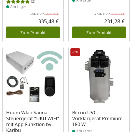
Am Lager
(2)
Am Lager
-9%
UVP
369,95 €
-25%
UVP
309,00 €
Rabatt in Prozent
Ursprünglicher Preis
Rab
Urs
335,48 €
231,28 €
Aktueller Preis
Akt
Zum Produkt
Zum Produkt
-8%
Produkt am Lager
Produkt am Lager
Huum Wlan Sauna
Bitron UVC-
Steuergerät "UKU WIFI"
Vorklärgerät Premium
mit App-Funktion by
180 W
Karibu
Am Lager