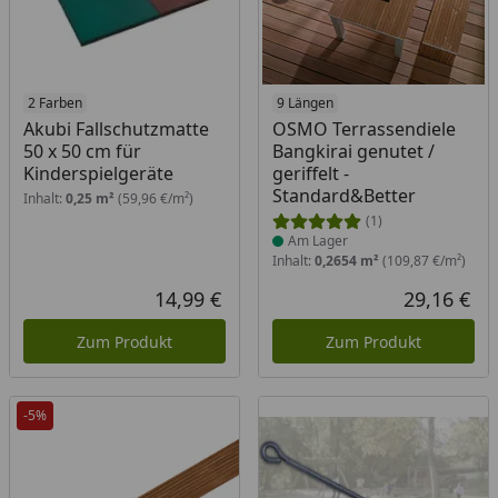
2 Farben
Produkt am Lager
9 Längen
Akubi Fallschutzmatte
OSMO Terrassendiele
50 x 50 cm für
Bangkirai genutet /
Kinderspielgeräte
geriffelt -
Standard&Better
Inhalt:
0,25 m²
(59,96 €/m²)
(1)
Am Lager
Inhalt:
0,2654 m²
(109,87 €/m²)
14,99 €
29,16 €
Aktueller Preis
Akt
Zum Produkt
Zum Produkt
-5%