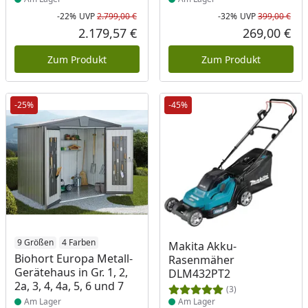
-22%
UVP
2.799,00 €
-32%
UVP
399,00 €
Rabatt in Prozent
Ursprünglicher Preis
Rab
Urs
2.179,57 €
269,00 €
Aktueller Preis
Akt
Zum Produkt
Zum Produkt
-25%
-45%
Produkt am Lager
9 Größen
4 Farben
Produkt am Lager
Makita Akku-
Biohort Europa Metall-
Rasenmäher
Gerätehaus in Gr. 1, 2,
DLM432PT2
2a, 3, 4, 4a, 5, 6 und 7
(3)
Am Lager
Am Lager