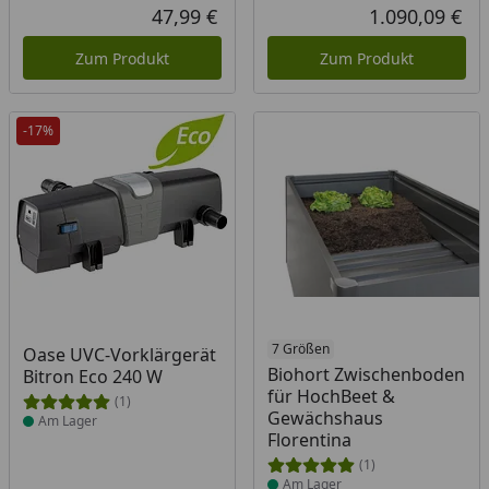
Urs
47,99 €
1.090,09 €
Aktueller Preis
Akt
Zum Produkt
Zum Produkt
-17%
Produkt am Lager
Produkt am Lager
7 Größen
Oase UVC-Vorklärgerät
Biohort Zwischenboden
Bitron Eco 240 W
für HochBeet &
(1)
Gewächshaus
Am Lager
Florentina
(1)
Am Lager