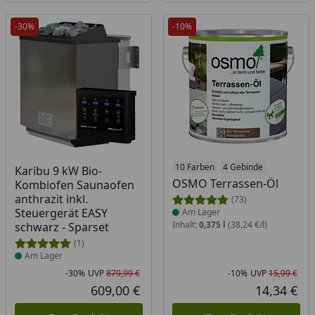
-30%
-10%
Produkt am Lager
Produkt am Lager
10 Farben
4 Gebinde
Karibu 9 kW Bio-
OSMO Terrassen-Öl
Kombiofen Saunaofen
anthrazit inkl.
(73)
Steuergerät EASY
Am Lager
Inhalt:
0,375 l
(38,24 €/l)
schwarz - Sparset
(1)
Am Lager
-30%
UVP
879,99 €
-10%
UVP
15,99 €
Rabatt in Prozent
Ursprünglicher Preis
Rab
Urs
609,00 €
14,34 €
Aktueller Preis
Akt