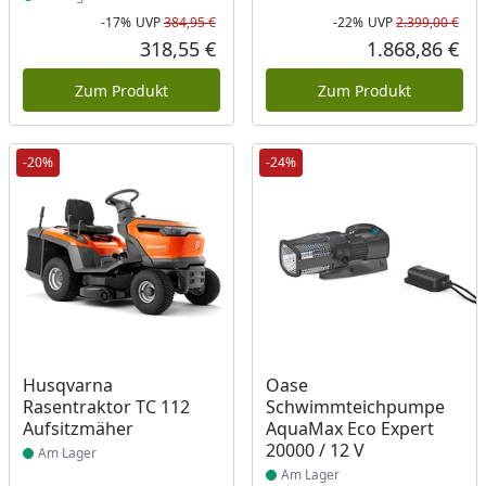
-17%
UVP
384,95 €
-22%
UVP
2.399,00 €
Rabatt in Prozent
Ursprünglicher Preis
Rab
Urs
318,55 €
1.868,86 €
Aktueller Preis
Akt
Zum Produkt
Zum Produkt
-20%
-24%
Produkt am Lager
Produkt am Lager
Husqvarna
Oase
Rasentraktor TC 112
Schwimmteichpumpe
Aufsitzmäher
AquaMax Eco Expert
20000 / 12 V
Am Lager
Am Lager