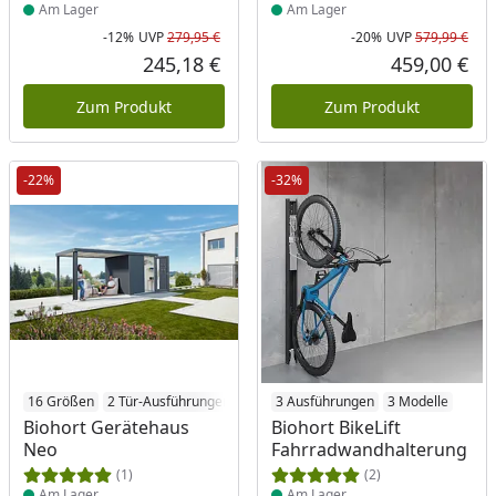
Am Lager
Am Lager
-12%
UVP
279,95 €
-20%
UVP
579,99 €
Rabatt in Prozent
Ursprünglicher Preis
Rab
Urs
245,18 €
459,00 €
Aktueller Preis
Akt
Zum Produkt
Zum Produkt
-22%
-32%
Produkt am Lager
16 Größen
2 Tür-Ausführungen
3 Farben
Produkt am Lager
3 Ausführungen
3 Modelle
Biohort Gerätehaus
Biohort BikeLift
Neo
Fahrradwandhalterung
(1)
(2)
Am Lager
Am Lager