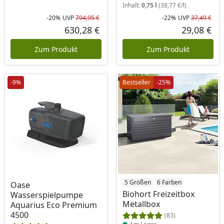
Inhalt:
0,75 l
(38,77 €/l)
-20%
UVP
794,95 €
-22%
UVP
37,49 €
Rabatt in Prozent
Ursprünglicher Preis
Rab
Urs
630,28 €
29,08 €
Aktueller Preis
Akt
Zum Produkt
Zum Produkt
-9%
Bestseller
-25%
Produkt am Lager
Produkt am Lager
5 Größen
6 Farben
Oase
Biohort Freizeitbox
Wasserspielpumpe
Metallbox
Aquarius Eco Premium
4500
(83)