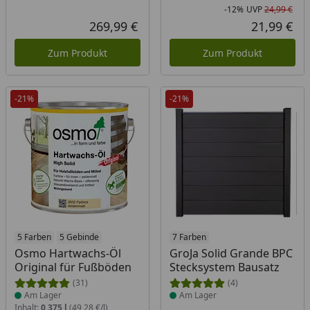
-12%
UVP
24,99 €
Rab
Urs
269,99 €
21,99 €
Aktueller Preis
Akt
Zum Produkt
Zum Produkt
-21%
-21%
Produkt am Lager
5 Farben
5 Gebinde
Produkt am Lager
7 Farben
Osmo Hartwachs-Öl
GroJa Solid Grande BPC
Original für Fußböden
Stecksystem Bausatz
(31)
(4)
Am Lager
Am Lager
Inhalt:
0,375 l
(49,28 €/l)