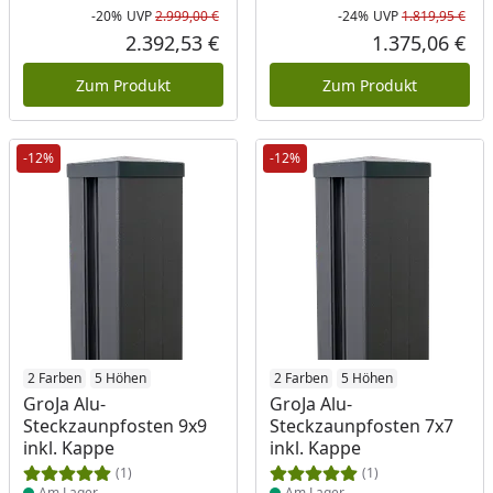
-20%
UVP
2.999,00 €
-24%
UVP
1.819,95 €
Rabatt in Prozent
Ursprünglicher Preis
Rab
Urs
2.392,53 €
1.375,06 €
Aktueller Preis
Akt
Zum Produkt
Zum Produkt
-12%
-12%
Produkt am Lager
2 Farben
5 Höhen
Produkt am Lager
2 Farben
5 Höhen
GroJa Alu-
GroJa Alu-
Steckzaunpfosten 9x9
Steckzaunpfosten 7x7
inkl. Kappe
inkl. Kappe
(1)
(1)
Am Lager
Am Lager