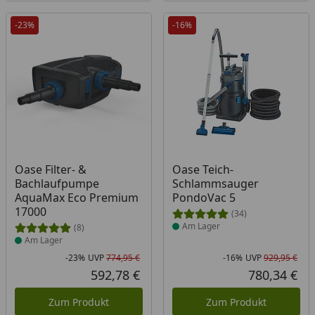
-23%
-16%
Produkt am Lager
Produkt am Lager
Oase Filter- &
Oase Teich-
Bachlaufpumpe
Schlammsauger
AquaMax Eco Premium
PondoVac 5
17000
(34)
Am Lager
(8)
Am Lager
-23%
UVP
774,95 €
-16%
UVP
929,95 €
Rabatt in Prozent
Ursprünglicher Preis
Rab
Urs
592,78 €
780,34 €
Aktueller Preis
Akt
Zum Produkt
Zum Produkt