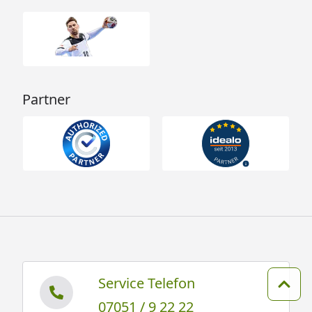
Partner
Service Telefon
Zum 
07051 / 9 22 22