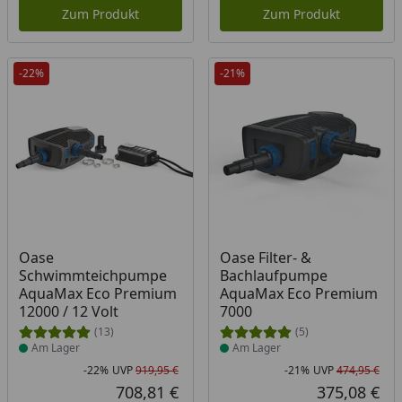
Zum Produkt
Zum Produkt
-22%
-21%
Produkt am Lager
Produkt am Lager
Oase
Oase Filter- &
Schwimmteichpumpe
Bachlaufpumpe
AquaMax Eco Premium
AquaMax Eco Premium
12000 / 12 Volt
7000
(13)
(5)
Am Lager
Am Lager
-22%
UVP
919,95 €
-21%
UVP
474,95 €
Rabatt in Prozent
Ursprünglicher Preis
Rab
Urs
708,81 €
375,08 €