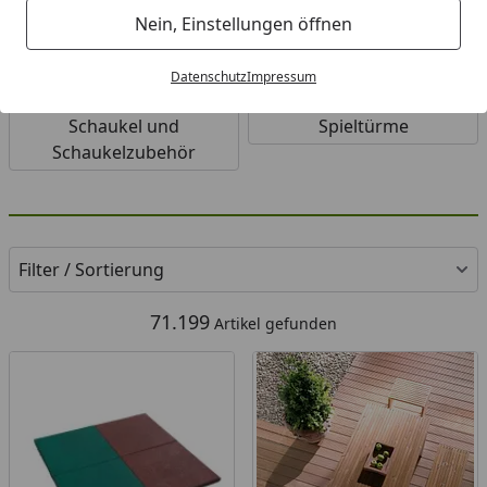
Nein, Einstellungen öffnen
Datenschutz
Impressum
Schaukel und
Spieltürme
Schaukelzubehör
Filter / Sortierung
71.199
Artikel gefunden