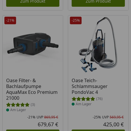
Zum Produkt
Zum Produkt
-21%
-25%
Produkt am Lager
Produkt am Lager
Oase Filter- &
Oase Teich-
Bachlaufpumpe
Schlammsauger
AquaMax Eco Premium
PondoVac 4
21000
(76)
Am Lager
(3)
Am Lager
-21%
UVP
869,95 €
-25%
UVP
569,95 €
Rabatt in Prozent
Ursprünglicher Preis
Rab
Urs
679,67 €
425,00 €
Aktueller Preis
Akt