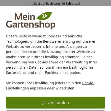
Fachberatung & individuelle Angebote
Alle Produkte
Mein Konto
Wunschl
Ein
4,83
/ 5
Suchen
Suche leeren
Unsere Seite verwendet Cookies und ähnliche
Berater
Kinderspielgeräte Berater
Technologien, um die Benutzererfahrung auf unserer
Startseite
Website zu verbessern, Inhalte und Anzeigen zu
Kinderspielgeräte Berater
personalisieren und die Nutzung unserer Website zu
analysieren. Mit Ihrer Einwilligung stimmen Sie der
Verwendung von Cookies sowie der Verarbeitung Ihrer
Nach was für einem Kinderspielgerät
persönlichen Daten zu, um Ihnen ein bestmögliches
suchen Sie?
Surferlebnis und mehr Funktionen zu bieten.
Sie können Ihre Einwilligung jederzeit in den
Cookie-
So finden Sie schnell genau die Spielgeräte, die zu den
Einstellungen
anpassen oder widerrufen.
Interessen Ihrer Kinder passen.
Ja, verstanden