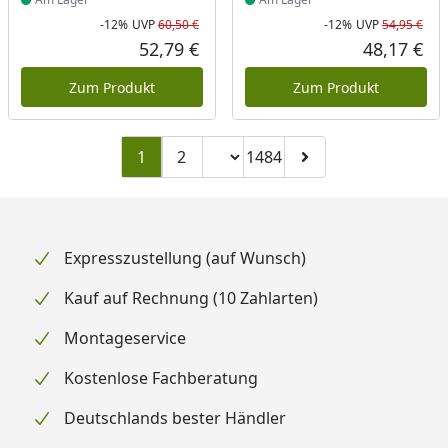
-12%
UVP
60,50 €
-12%
UVP
54,95 €
Rabatt in Prozent
Ursprünglicher Preis
Rab
Urs
52,79 €
48,17 €
Aktueller Preis
Akt
Zum Produkt
Zum Produkt
Seitenzahl ändern
1
2
1484
Zu Seite 2
Zu Seite 1484
Zur nächsten Seite
Expresszustellung (auf Wunsch)
Kauf auf Rechnung (10 Zahlarten)
Montageservice
Kostenlose Fachberatung
Deutschlands bester Händler