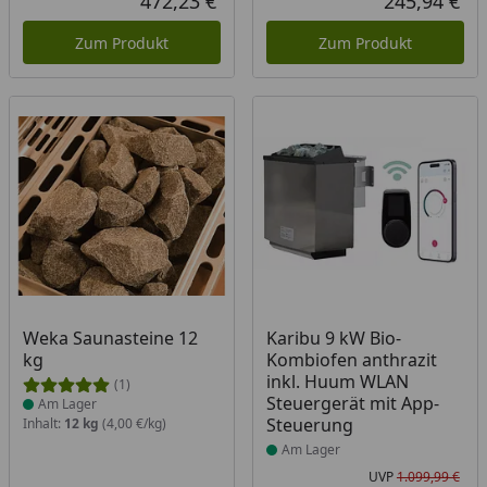
472,23 €
245,94 €
Aktueller Preis
Akt
Zum Produkt
Zum Produkt
Produkt am Lager
Produkt am Lager
Weka Saunasteine 12
Karibu 9 kW Bio-
kg
Kombiofen anthrazit
inkl. Huum WLAN
(1)
Steuergerät mit App-
Am Lager
Steuerung
Inhalt:
12 kg
(4,00 €/kg)
Am Lager
UVP
1.099,99 €