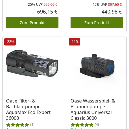
-25%
UVP
929,00 €
-45%
UVP
807,60 €
Rabatt in Prozent
Ursprünglicher Preis
Rab
Urs
696,15 €
440,98 €
Aktueller Preis
Akt
Zum Produkt
Zum Produkt
-22%
-11%
Produkt am Lager
Produkt am Lager
Oase Filter- &
Oase Wasserspiel- &
Bachlaufpumpe
Brunnenpumpe
AquaMax Eco Expert
Aquarius Universal
36000
Classic 3000
(1)
(4)