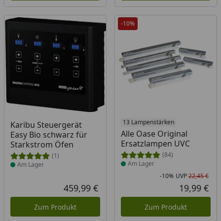
-10%
Produkt am Lager
Produkt am Lager
13 Lampenstärken
Karibu Steuergerät
Alle Oase Original
Easy Bio schwarz für
Ersatzlampen UVC
Starkstrom Öfen
(84)
(1)
Am Lager
Am Lager
-10%
UVP
22,45 €
Rab
Urs
459,99 €
19,99 €
Aktueller Preis
Akt
Zum Produkt
Zum Produkt