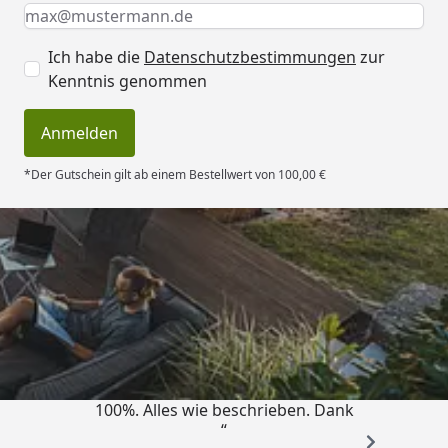
Keine Eingabe erforderlich
Eingabe erforderlich
E-Mail *
Ich habe die
Datenschutzbestimmungen
zur
Kenntnis genommen
Anmelden
*Der Gutschein gilt ab einem Bestellwert von 100,00 €
Trusted Shops
4,83
/ 5
„Super schnell gelifert. Ware passt
100%. Alles wie beschrieben. Dank
“