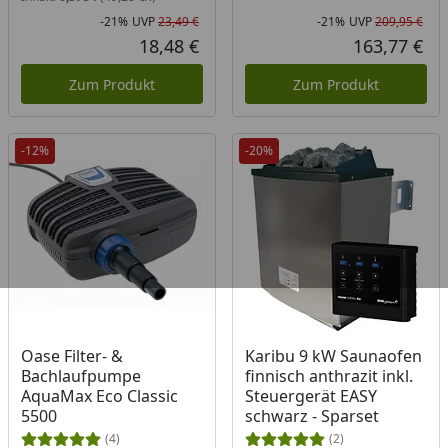
-21%
UVP
23,49 €
-21%
UVP
209,95 €
Rabatt in Prozent
Ursprünglicher Preis
Rab
Urs
18,48 €
163,77 €
Aktueller Preis
Akt
Zum Produkt
Zum Produkt
-12%
-20%
Produkt am Lager
Produkt am Lager
Oase Filter- &
Karibu 9 kW Saunaofen
Bachlaufpumpe
finnisch anthrazit inkl.
AquaMax Eco Classic
Steuergerät EASY
5500
schwarz - Sparset
(4)
(2)