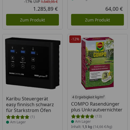
-17%
UVP
1.549,95 €
Rabatt in Prozent
Ursprünglicher Preis
1.285,89 €
64,00 €
Aktueller Preis
Akt
Zum Produkt
Zum Produkt
-12%
Produkt am Lager
Produkt am Lager
4 Ergiebigkeit kg/m²
Karibu Steuergerät
COMPO Rasendünger
easy finnisch schwarz
plus Unkrautvernichter
für Starkstrom Öfen
(13)
(1)
Am Lager
Am Lager
Inhalt:
1,5 kg
(14,66 €/kg)