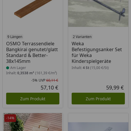
Produkt am Lager
9 Längen
2 Varianten
OSMO Terrassendiele
Weka
Bangkirai genutet/glatt
Befestigungsanker Set
Standard & Better-
für Weka
38x145mm
Kinderspielgeräte
Am Lager
Inhalt:
4 St
(15,00 €/St)
Inhalt:
0,3538 m²
(161,39 €/m²)
-5%
UVP
60,11 €
Rabatt in Prozent
Ursprünglicher Preis
57,10 €
59,99 €
Aktueller Preis
Akt
Zum Produkt
Zum Produkt
-14%