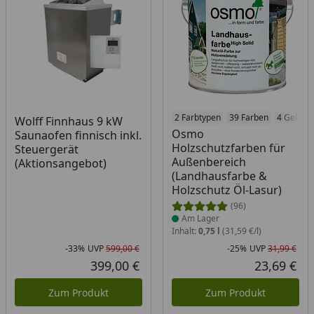
Produkt am Lager
2 Farbtypen
39 Farben
4 Gebind
Wolff Finnhaus 9 kW
Osmo
Saunaofen finnisch inkl.
Holzschutzfarben für
Steuergerät
Außenbereich
(Aktionsangebot)
(Landhausfarbe &
Holzschutz Öl-Lasur)
(96)
Am Lager
Inhalt:
0,75 l
(31,59 €/l)
-33%
UVP
599,00 €
-25%
UVP
31,99 €
Rabatt in Prozent
Ursprünglicher Preis
Rab
Urs
399,00 €
23,69 €
Aktueller Preis
Akt
Zum Produkt
Zum Produkt