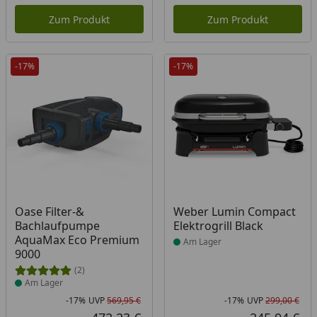
Aktueller Preis
Akt
Zum Produkt
Zum Produkt
-17%
-17%
Produkt am Lager
Produkt am Lager
Oase Filter-&
Weber Lumin Compact
Bachlaufpumpe
Elektrogrill Black
AquaMax Eco Premium
Am Lager
9000
(2)
Am Lager
-17%
UVP
569,95 €
-17%
UVP
299,00 €
Rabatt in Prozent
Ursprünglicher Preis
Rab
Urs