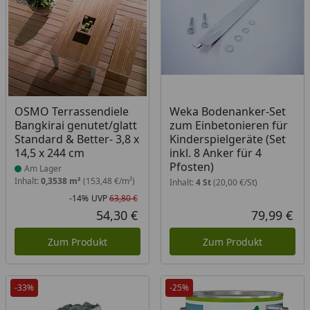
Produkt am Lager
OSMO Terrassendiele
Weka Bodenanker-Set
Bangkirai genutet/glatt
zum Einbetonieren für
Standard & Better- 3,8 x
Kinderspielgeräte (Set
14,5 x 244 cm
inkl. 8 Anker für 4
Pfosten)
Am Lager
Inhalt:
0,3538 m²
(153,48 €/m²)
Inhalt:
4 St
(20,00 €/St)
-14%
UVP
63,80 €
Rabatt in Prozent
Ursprünglicher Preis
54,30 €
79,99 €
Aktueller Preis
Akt
Zum Produkt
Zum Produkt
-33%
-25%