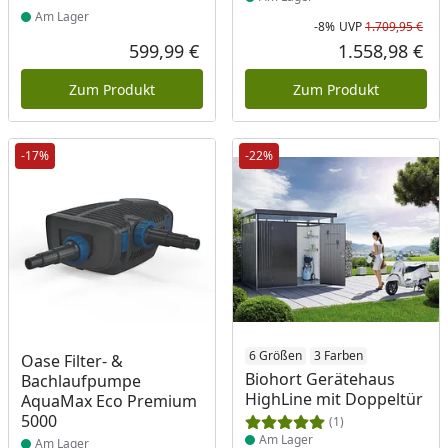
Am Lager
-8%
UVP
1.709,95 €
Rab
Urs
599,99 €
1.558,98 €
Aktueller Preis
Akt
Zum Produkt
Zum Produkt
-17%
-22%
Produkt am Lager
Produkt am Lager
6 Größen
3 Farben
Oase Filter- &
Biohort Gerätehaus
Bachlaufpumpe
HighLine mit Doppeltür
AquaMax Eco Premium
5000
(1)
Am Lager
Am Lager