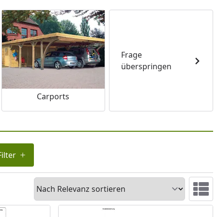
Frage
überspringen
Carports
ilter
Sortieren
Ansicht 