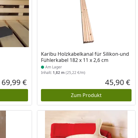
Produkt am Lager
Karibu Holzkabelkanal für Silikon-und
Fühlerkabel 182 x 11 x 2,6 cm
Am Lager
Inhalt:
1,82 m
(25,22 €/m)
69,99 €
45,90 €
Aktueller Preis
Akt
Zum Produkt