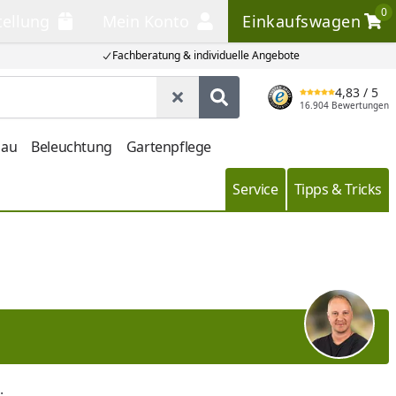
0
tellung
Mein Konto
Einkaufswagen
llung
Mein Konto
Einkaufswagen
Fachberatung & individuelle Angebote
4,83
/ 5
Suche leeren
Produkt suchen
16.904 Bewertungen
bau
Beleuchtung
Gartenpflege
Service
Tipps & Tricks
.