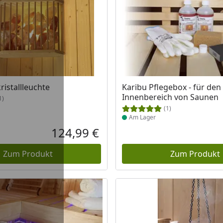
 Lager
Produkt am Lager
ristallleuchte
Karibu Pflegebox - für den
Innenbereich von Saunen
1)
(1)
Am Lager
124,99 €
Aktueller Preis
Zum Produkt
Zum Produkt