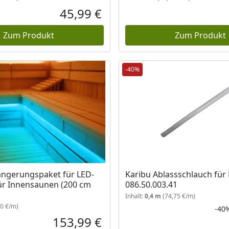
45,99 €
Aktueller Preis
Zum Produkt
Zum Produkt
-40%
ängerungspaket für LED-
Karibu Ablassschlauch für
ür Innensaunen (200 cm
086.50.003.41
Inhalt:
0,4 m
(74,75 €/m)
0 €/m)
-40
153,99 €
Aktueller Preis