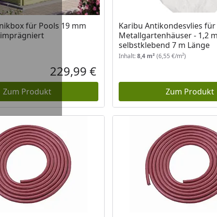
nikbox für Pools 19 mm
Karibu Antikondesvlies für
imprägniert
Metallgartenhäuser - 1,2 m
selbstklebend 7 m Länge
Inhalt:
8,4 m²
(6,55 €/m²)
229,99 €
Aktueller Preis
Zum Produkt
Zum Produkt