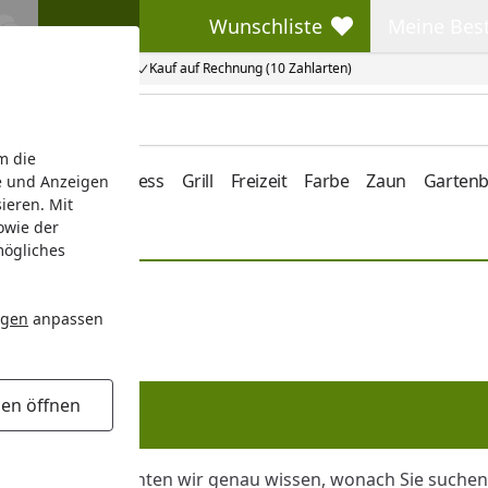
Wunschliste
Meine Bes
Wunschliste
Meine Beste
Kauf auf Rechnung (10 Zahlarten)
m die
e/Vordach
Wellness
Grill
Freizeit
Farbe
Zaun
Garten
e und Anzeigen
ieren. Mit
owie der
mögliches
ngen
anpassen
gen öffnen
len können, möchten wir genau wissen, wonach Sie suchen