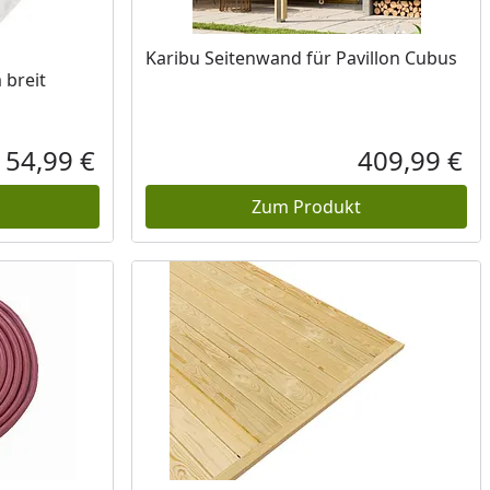
Karibu Seitenwand für Pavillon Cubus
 breit
54,99 €
409,99 €
Aktueller Preis
Akt
Zum Produkt