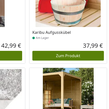
Produkt am Lager
Karibu Aufgusskübel
Am Lager
42,99 €
37,99 €
Aktueller Preis
Akt
Zum Produkt