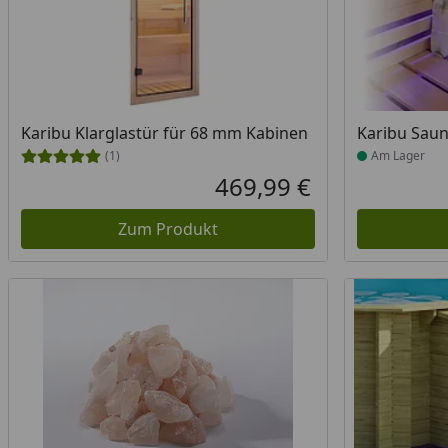
Produkt am
Karibu Klarglastür für 68 mm Kabinen
Karibu Sau
(1)
Am Lager
469,99 €
Aktueller Preis
Zum Produkt