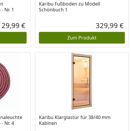
en
Karibu Fußboden zu Modell
- Nr. 1
Schönbuch 1
29,99 €
329,99 €
Aktueller Preis
Akt
Zum Produkt
unaleuchte
Karibu Klarglastür für 38/40 mm
- Nr. 4
Kabinen