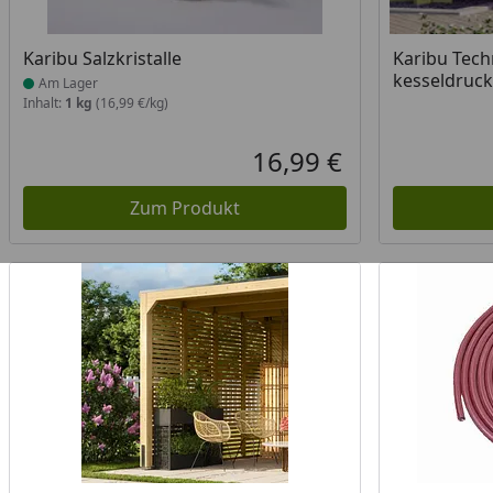
Produkt am Lager
Karibu Salzkristalle
Karibu Tech
kesseldruck
Am Lager
Inhalt:
1 kg
(16,99 €/kg)
16,99 €
Aktueller Preis
Zum Produkt