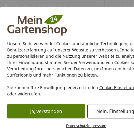
Hotline
07051 / 9 22 22
Kontakt
Mo-Fr. 8-16 Uhr
Kontakt
Eigene Montage-Teams
Unsere Seite verwendet Cookies und ähnliche Technologien, u
Gartenhaus
Gerätehaus
Gewächshaus
Carport/Garag
Benutzererfahrung auf unserer Website zu verbessern, Inhalt
zu personalisieren und die Nutzung unserer Website zu analys
Ihrer Einwilligung stimmen Sie der Verwendung von Cookies s
Marken
Sale %
Verarbeitung Ihrer persönlichen Daten zu, um Ihnen ein best
Surferlebnis und mehr Funktionen zu bieten.
Berater
Karibu Berater
Startseite
Sie können Ihre Einwilligung jederzeit in den
Cookie-Einstellu
Karibu Berater
oder widerrufen.
Ja, verstanden
Nein, Einstellun
Was für ein Karibu-Produkt suchen Sie?
Datenschutz
Impressum
Damit wir Ihnen das perfekte Karibu-Produkt empfeh