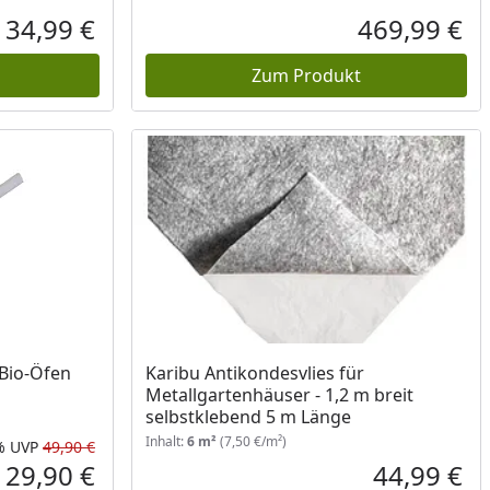
34,99 €
469,99 €
Aktueller Preis
Akt
Zum Produkt
 Bio-Öfen
Karibu Antikondesvlies für
Metallgartenhäuser - 1,2 m breit
selbstklebend 5 m Länge
Inhalt:
6 m²
(7,50 €/m²)
%
UVP
49,90 €
Rabatt in Prozent
Ursprünglicher Preis
29,90 €
44,99 €
Aktueller Preis
Akt