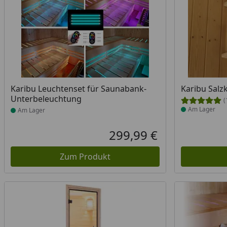
Produkt am Lager
Produkt am
Karibu Leuchtenset für Saunabank-
Karibu Salzk
Unterbeleuchtung
(
Am Lager
Am Lager
299,99 €
Aktueller Preis
Zum Produkt