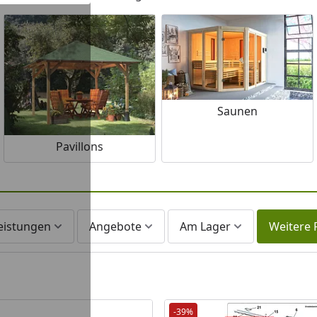
Saunen
Pavillons
leistungen
Angebote
Am Lager
Weitere F
-39%