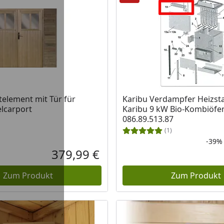
telement mit Tür für
Karibu Verdampfer Heizsta
elcarport
Karibu 9 kW Bio-Kombiöfen
086.89.513.87
(1)
-39%
379,99 €
Aktueller Preis
Zum Produkt
Zum Produkt