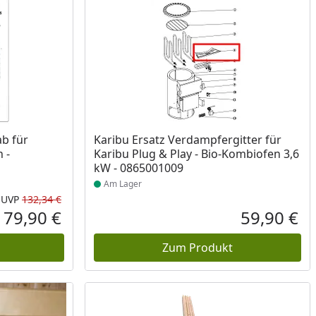
Produkt am Lager
b für
Karibu Ersatz Verdampfergitter für
 -
Karibu Plug & Play - Bio-Kombiofen 3,6
kW - 0865001009
Am Lager
UVP
132,34 €
Rabatt in Prozent
Ursprünglicher Preis
79,90 €
59,90 €
Aktueller Preis
Akt
Zum Produkt