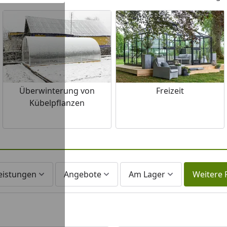
au von Gemüse erzielen Sie, wenn das Gewächshaus mindes
ir empfehlen eine Breite von mindestens 2 Metern, dann is
Zur Überwinterung empfiehlt s
A
Überwinterung von
Freizeit
Kübelpflanzen
leistungen
Angebote
Am Lager
Weitere F