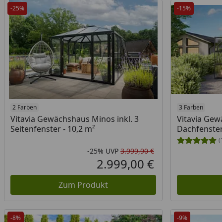
-25%
-15%
2 Farben
3 Farben
Vitavia Gewächshaus Minos inkl. 3
Vitavia Gew
Seitenfenster - 10,2 m²
Dachfenster
(
-25%
UVP
3.999,90 €
Rabatt in Prozent
Ursprünglicher Pr
2.999,00 €
Aktueller Preis
Zum Produkt
-8%
-9%