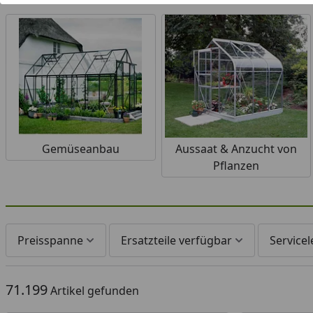
Optimale Ergebnisse beim Anb
W
Gemüseanbau
Aussaat & Anzucht von
Pflanzen
Preisspanne
Ersatzteile verfügbar
Service
71.199
Artikel gefunden