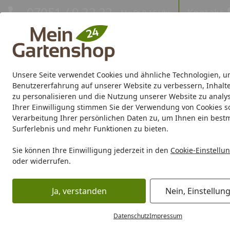
Hotline
07051 / 9 22 22
Kontakt
Mo-Fr. 8-16 Uhr
Kontakt
Eigene Montage-Teams
Unsere Seite verwendet Cookies und ähnliche Technologien, u
Gartenhaus
Gerätehaus
Gewächshaus
Carport/Garag
Benutzererfahrung auf unserer Website zu verbessern, Inhalt
zu personalisieren und die Nutzung unserer Website zu analys
Ihrer Einwilligung stimmen Sie der Verwendung von Cookies s
Marken
Sale %
Verarbeitung Ihrer persönlichen Daten zu, um Ihnen ein best
Surferlebnis und mehr Funktionen zu bieten.
Berater
Gewächshaus Berater
Startseite
Sie können Ihre Einwilligung jederzeit in den
Cookie-Einstellu
Gewächshaus Berater
oder widerrufen.
Ja, verstanden
Nein, Einstellun
Wie soll das Gewächshaus genutzt werden
Datenschutz
Impressum
Von der geplanten Nutzung ist abhängig welche Minde