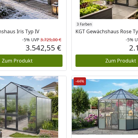
3 Farben
haus Iris Typ IV
KGT Gewächshaus Rose Typ
-5%
UVP
3.729,00 €
-5%
U
eis
Rabatt in Prozent
Ursprünglicher Preis
3.542,55 €
2.
Aktueller Preis
Zum Produkt
Zum Produkt
-44%