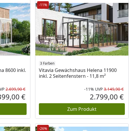
-11%
3 Farben
a 8600 inkl.
Vitavia Gewächshaus Helena 11900
inkl. 2 Seitenfenstern - 11,8 m²
VP
2.699,90 €
-11%
UVP
3.149,90 €
Rabatt in Prozent
Ursprünglicher Preis
Rab
Urs
399,00 €
2.799,00 €
Aktueller Preis
Akt
Zum Produkt
-26%