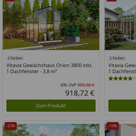
2 Farben
2 Farben
Vitavia Gewächshaus Orion 3800 inkl.
Vitavia Gew
1 Dachfenster - 3,8 m²
1 Dachfenst
(
-8%
UVP
999,90 €
Rabatt in Prozent
Ursprünglicher Pr
918,72 €
Aktueller Preis
Zum Produkt
-27%
-10%