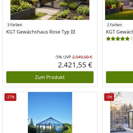
3 Farben
2 Farben
KGT Gewächshaus Rose Typ III
KGT Gewächs
(
-5%
UVP
2.549,00 €
Rabatt in Prozent
Ursprünglicher Pr
2.421,55 €
Aktueller Preis
Zum Produkt
-27%
-5%