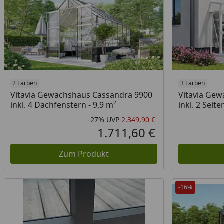
2 Farben
3 Farben
Vitavia Gewächshaus Cassandra 9900
Vitavia Ge
inkl. 4 Dachfenstern - 9,9 m²
inkl. 2 Seit
-27%
UVP
2.349,90 €
Rabatt in Prozent
Ursprünglicher Pr
1.711,60 €
Aktueller Preis
Zum Produkt
-16%