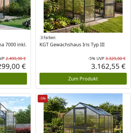
3 Farben
a 7000 inkl.
KGT Gewächshaus Iris Typ III
VP
2.499,90 €
-5%
UVP
3.329,00 €
Rabatt in Prozent
Ursprünglicher Preis
Rab
Urs
299,00 €
3.162,55 €
Aktueller Preis
Akt
Zum Produkt
-5%