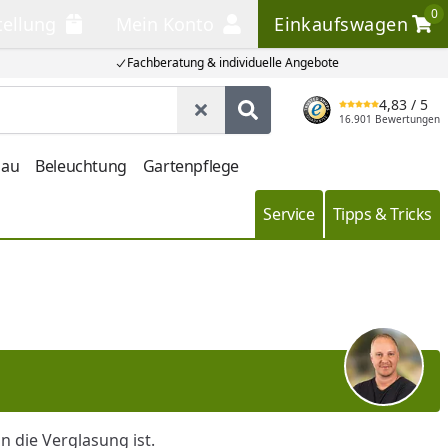
0
tellung
Mein Konto
Einkaufswagen
llung
Mein Konto
Einkaufswagen
Fachberatung & individuelle Angebote
4,83
/ 5
Suche leeren
Produkt suchen
16.901 Bewertungen
bau
Beleuchtung
Gartenpflege
Service
Tipps & Tricks
 die Verglasung ist.