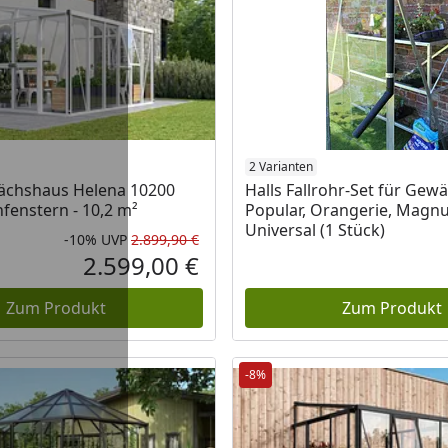
2 Varianten
wächshaus Helena 10200
Halls Fallrohr-Set für Ge
enfenstern - 10,2 m²
Popular, Orangerie, Magn
Universal (1 Stück)
-10%
UVP
2.899,90 €
eis
Rabatt in Prozent
Ursprünglicher Preis
2.599,00 €
Aktueller Preis
Zum Produkt
Zum Produkt
-8%