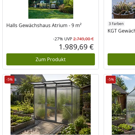
3 Farben
Halls Gewächshaus Atrium - 9 m²
KGT Gewächs
-27%
UVP
2.749,00 €
Rabatt in Prozent
Ursprünglicher Pr
1.989,69 €
Aktueller Preis
Zum Produkt
-5%
-5%