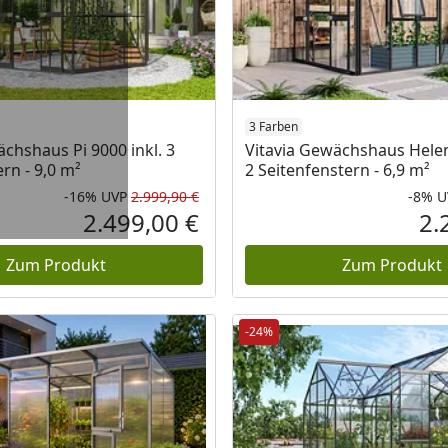
3 Farben
ächshaus Pi 9000 inkl. 3
Vitavia Gewächshaus Helen
rn - 9,0 m²
2 Seitenfenstern - 6,9 m²
-16%
UVP
2.999,90 €
-8%
U
Rabatt in Prozent
Ursprünglicher Preis
2.499,00 €
2.
Aktueller Preis
Zum Produkt
Zum Produkt
-24%