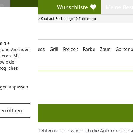
Wunschliste
Meine Bes
Wunschliste
Meine Beste
Kauf auf Rechnung (10 Zahlarten)
m die
e/Vordach
Wellness
Grill
Freizeit
Farbe
Zaun
Garten
e und Anzeigen
ieren. Mit
owie der
mögliches
ngen
anpassen
gen öffnen
?
stgröße zu empfehlen ist und wie hoch die Anforderung an