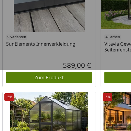
9 Varianten
4 Farben
SunElements Innenverkleidung
Vitavia Gew
Seitenfenste
589,00 €
Aktueller Preis
Zum Produkt
-5%
-5%