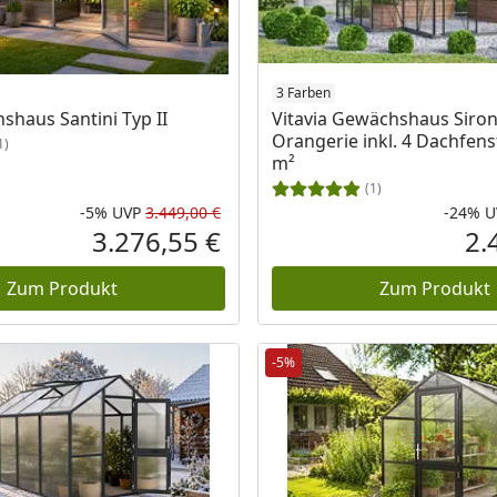
3 Farben
haus Santini Typ II
Vitavia Gewächshaus Siron
Orangerie inkl. 4 Dachfenst
1)
m²
(1)
-5%
UVP
3.449,00 €
-24%
U
eis
Rabatt in Prozent
Ursprünglicher Preis
3.276,55 €
2.
Aktueller Preis
Zum Produkt
Zum Produkt
-5%