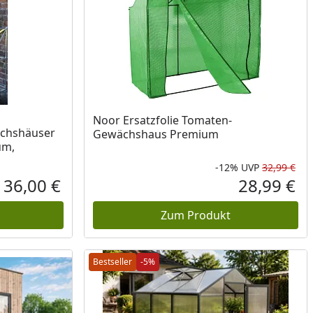
Noor Ersatzfolie Tomaten-
wächshäuser
Gewächshaus Premium
um,
-12%
UVP
32,99 €
Rab
Urs
36,00 €
28,99 €
Aktueller Preis
Akt
Zum Produkt
Bestseller
-5%