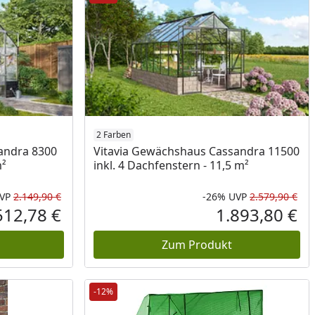
2 Farben
andra 8300
Vitavia Gewächshaus Cassandra 11500
m²
inkl. 4 Dachfenstern - 11,5 m²
VP
2.149,90 €
-26%
UVP
2.579,90 €
Rabatt in Prozent
Ursprünglicher Preis
Rab
Urs
512,78 €
1.893,80 €
Aktueller Preis
Akt
Zum Produkt
-12%