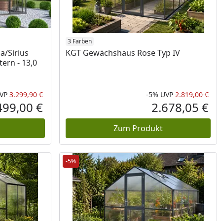
3 Farben
a/Sirius
KGT Gewächshaus Rose Typ IV
ern - 13,0
VP
3.299,90 €
-5%
UVP
2.819,00 €
Rabatt in Prozent
Ursprünglicher Preis
Rab
Urs
499,00 €
2.678,05 €
Aktueller Preis
Akt
Zum Produkt
-5%