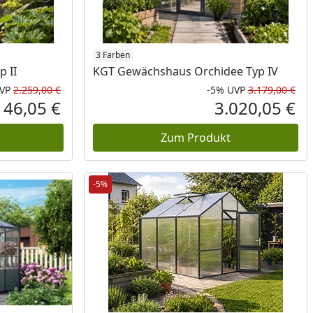
3 Farben
 II
KGT Gewächshaus Orchidee Typ IV
VP
2.259,00 €
-5%
UVP
3.179,00 €
Rabatt in Prozent
Ursprünglicher Preis
Rab
Urs
146,05 €
3.020,05 €
Aktueller Preis
Akt
Zum Produkt
-5%