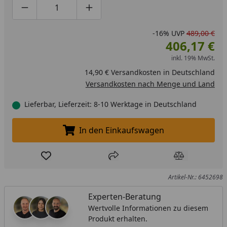
Produktmenge um eins verringern
Produktmenge manuell eingeben
Produktmenge um eins erhöhen
-16%
UVP
489,00 €
406,17 €
inkl. 19% MwSt.
14,90 € Versandkosten in Deutschland
Versandkosten nach Menge und Land
Lieferbar, Lieferzeit: 8-10 Werktage in Deutschland
In den Einkaufswagen
In den Einkaufswagen legen
Produkt zur Wunschliste hinzufügen
Teilen
Produkt Ver
Artikel-Nr.: 6452698
Experten-Beratung
Wertvolle Informationen zu diesem
Produkt erhalten.