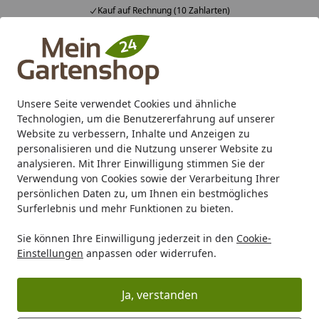
Kauf auf Rechnung (10 Zahlarten)
Alle Produkte
Mein Konto
Wunschl
Ein
4,83
/ 5
Suchen
Unsere Seite verwendet Cookies und ähnliche
Technologien, um die Benutzererfahrung auf unserer
Karibu Pools inkl. gratis Sandfilteranlage & Pool-
Website zu verbessern, Inhalte und Anzeigen zu
Starterset (Gesamtwert bis 468,99€)
personalisieren und die Nutzung unserer Website zu
analysieren. Mit Ihrer Einwilligung stimmen Sie der
Verwendung von Cookies sowie der Verarbeitung Ihrer
Freizeit
Gartendekoration
Metalldekoration
Badeko Si
persönlichen Daten zu, um Ihnen ein bestmögliches
Startseite
Surferlebnis und mehr Funktionen zu bieten.
Badeko Sichtschutzwand „Berlin“
Sie können Ihre Einwilligung jederzeit in den
Cookie-
mit Lärchenholz
Einstellungen
anpassen oder widerrufen.
Ja, verstanden