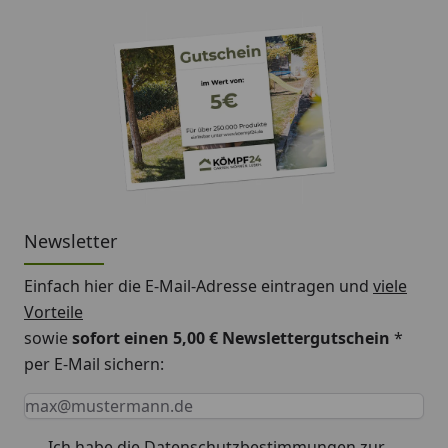
Newsletter
Einfach hier die E-Mail-Adresse eintragen und
viele
Vorteile
sowie
sofort einen 5,00 € Newslettergutschein
*
per E-Mail sichern:
Keine Eingabe erforderlich
Eingabe erforderlich
E-Mail *
Ich habe die
Datenschutzbestimmungen
zur