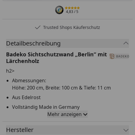
4,83
/ 5
Trusted Shops Käuferschutz
Detailbeschreibung
Badeko Sichtschutzwand „Berlin“ mit
Lärchenholz
h2>
Abmessungen:
Höhe: 200 cm, Breite: 100 cm & Tiefe: 11 cm
Aus Edelrost
Vollständig Made in Germany
Mehr anzeigen
Einsetzbar im Außenbereich
Haltbarkeit: Die Haltbarkeit von Rostartikeln
Hersteller
beträgt in der Regel mindestens 10-12 Jahre