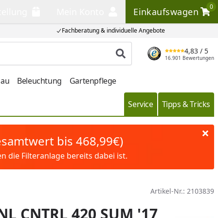
0
tellung
Mein Konto
Einkaufswagen
llung
Mein Konto
Einkaufswagen
Fachberatung & individuelle Angebote
4,83
/ 5
Produkt suchen
16.901 Bewertungen
bau
Beleuchtung
Gartenpflege
Service
Tipps & Tricks
Gesamtwert bis 468,99€)
die Filteranlage bereits dabei ist.
Artikel-Nr.:
2103839
NL CNTRL 420 SUM '17