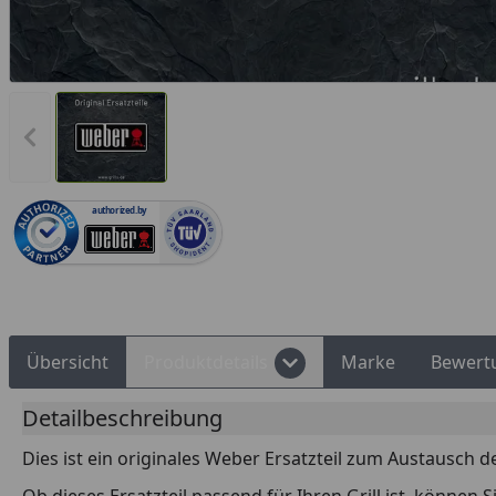
Rechnungskauf
Montageservice
Vorheriges Bild anzeigen
authorized.by
Übersicht
Produktdetails
Marke
Bewert
Detailbeschreibung
Dies ist ein originales Weber Ersatzteil zum Austausch d