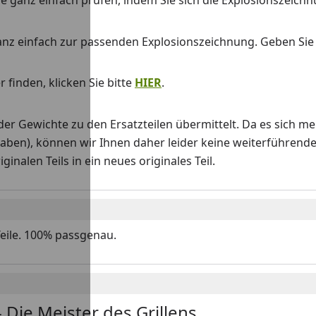
 Sie ganz einfach prüfen, indem Sie sich die Explosionszeich
anz einfach zur passenden Explosionszeichnung. Geben Si
 finden, klicken Sie bitte
HIER
.
Gewichte zu den Ersatzteilen übermittelt. Da es sich me
haben), können wir Ihnen daher leider keine weiterführend
nalen Teils in ein neues originales Teil.
Teile. 100% passgenau.
 Die Meister des Grillens