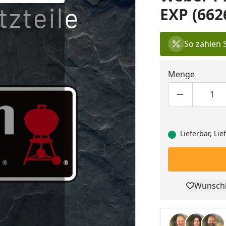
EXP (662
So zahlen 
Menge
Produktmen
Pro
Lieferbar, Li
Wunschl
Pro