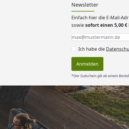
Newsletter
Einfach hier die E-Mail-A
sowie
sofort einen 5,00 
Keine Eingabe erforderlic
Eingabe erforderlich
E-Mail *
Ich habe die
Datensch
Anmelden
*Der Gutschein gilt ab einem Bestel
Versand
rt. Ware passt
hrieben. Dank