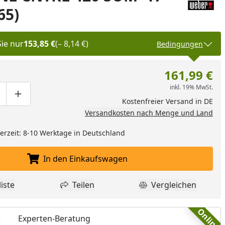
65)
Sie nur
153,85 €
(– 8,14 €)
Bedingungen
161,99 €
inkl. 19% MwSt.
ge um eins verringern
duktmenge manuell eingeben
Produktmenge um eins erhöhen
Kostenfreier Versand in DE
Versandkosten nach Menge und Land
eferzeit: 8-10 Werktage in Deutschland
In den Einkaufswagen
In den Einkaufswagen legen
iste
Teilen
Vergleichen
dukt zur Wunschliste hinzufügen
Teilen
Produkt Vergle
Online
Experten-Beratung