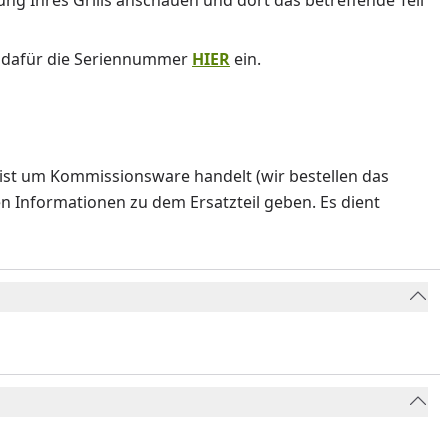
nung Ihres Grills anschauen und dort das betreffende Teil
e dafür die Seriennummer
HIER
ein.
ist um Kommissionsware handelt (wir bestellen das
en Informationen zu dem Ersatzteil geben. Es dient