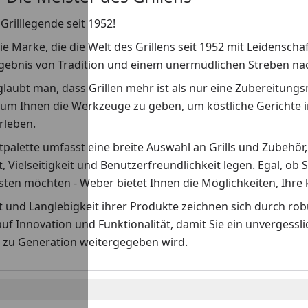
Grilllegende seit 1952!
ie Marke, die die Welt des Grillens seit 1952 mit Leidenscha
rgebnis von Tradition und einem unermüdlichen Streben nach
laubt man, dass Grillen mehr ist als nur eine Zubereitungs
 um Ihnen die Werkzeuge zu geben, um köstliche Gerichte i
erleben.
palette umfasst eine breite Auswahl an Grills und Zubehör,
t, Vielseitigkeit und Benutzerfreundlichkeit legen. Egal, ob S
ten möchten - Weber bietet Ihnen die Möglichkeiten, Ihre k
ät und Langlebigkeit ihrer Produkte zeichnen sich durch r
auf Innovation und Funktionalität, damit Sie ein unvergess
 zu Generation weitergegeben wird.