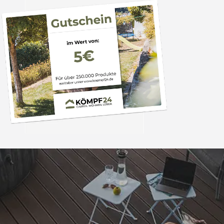
Trusted Shops
„Super schnell gelife
100%. Alles wie besc
“