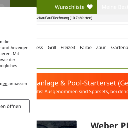
Wunschliste
Meine Bes
Wunschliste
Meine Beste
Kauf auf Rechnung (10 Zahlarten)
m die
e/Vordach
Wellness
Grill
Freizeit
Farbe
Zaun
Garten
e und Anzeigen
ieren. Mit
owie der
mögliches
tis Sandfilteranlage & Pool-Starterset (
ngen
anpassen
ilter&Pflege gratis! Ausgenommen sind Sparsets, bei denen 
gen öffnen
(66265)
Weber P