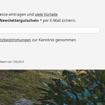
dresse eintragen und
viele Vorteile
€ Newslettergutschein
* per E-Mail sichern:
h
utzbestimmungen
zur Kenntnis genommen
lwert von 100,00 €