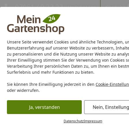
Hotline
07051 / 9 22 22
Kontakt
Mo-Fr. 8-16 Uhr
Kontakt
Eigene Montage-Teams
Unsere Seite verwendet Cookies und ähnliche Technologien, u
Gartenhaus
Gerätehaus
Gewächshaus
Carport/Garag
Benutzererfahrung auf unserer Website zu verbessern, Inhalt
zu personalisieren und die Nutzung unserer Website zu analys
Ihrer Einwilligung stimmen Sie der Verwendung von Cookies s
Marken
Sale %
Verarbeitung Ihrer persönlichen Daten zu, um Ihnen ein best
Surferlebnis und mehr Funktionen zu bieten.
Karibu Pools inkl. gra
Sie können Ihre Einwilligung jederzeit in den
Cookie-Einstellu
oder widerrufen.
Dein Traumpool im Sorglos-Paket: F
Ja, verstanden
Nein, Einstellun
Grill
Grill Ersatzteile
Weber PNL CNTRL 420 SUM '17 EXP 
Startseite
Datenschutz
Impressum