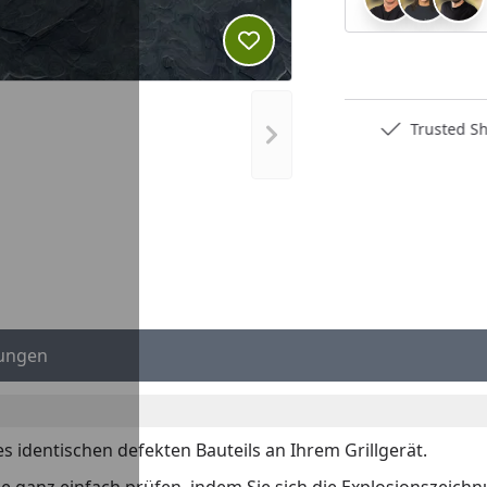
Produkt zur Wunschliste hi
Deutschlands bester Händler
Trusted S
Nächstes Bild anzeigen
ungen
es identischen defekten Bauteils an Ihrem Grillgerät.