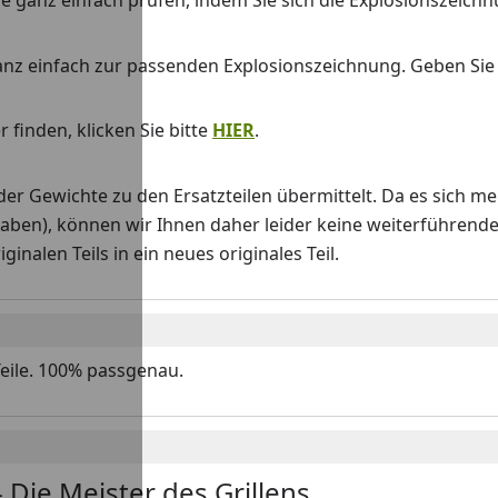
 Sie ganz einfach prüfen, indem Sie sich die Explosionszeich
anz einfach zur passenden Explosionszeichnung. Geben Si
 finden, klicken Sie bitte
HIER
.
Gewichte zu den Ersatzteilen übermittelt. Da es sich me
haben), können wir Ihnen daher leider keine weiterführend
nalen Teils in ein neues originales Teil.
Teile. 100% passgenau.
 Die Meister des Grillens