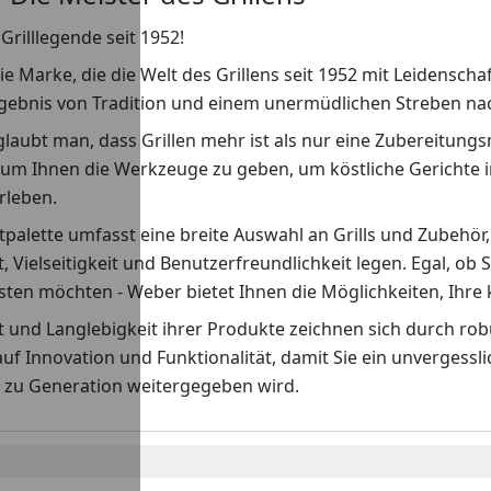
Grilllegende seit 1952!
ie Marke, die die Welt des Grillens seit 1952 mit Leidenscha
rgebnis von Tradition und einem unermüdlichen Streben nach
laubt man, dass Grillen mehr ist als nur eine Zubereitungs
 um Ihnen die Werkzeuge zu geben, um köstliche Gerichte i
erleben.
palette umfasst eine breite Auswahl an Grills und Zubehör,
t, Vielseitigkeit und Benutzerfreundlichkeit legen. Egal, ob S
ten möchten - Weber bietet Ihnen die Möglichkeiten, Ihre k
ät und Langlebigkeit ihrer Produkte zeichnen sich durch r
auf Innovation und Funktionalität, damit Sie ein unvergess
 zu Generation weitergegeben wird.