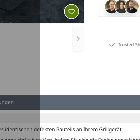
Produkt zur Wunschliste hi
Nächstes Bild anzeigen
Deutschlands bester Händler
Trusted S
ungen
es identischen defekten Bauteils an Ihrem Grillgerät.