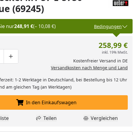
ue (69245)
Sie nur
248,91 €
(– 10,08 €)
Bedingungen
258,99 €
inkl. 19% MwSt.
ge um eins verringern
duktmenge manuell eingeben
Produktmenge um eins erhöhen
Kostenfreier Versand in DE
Versandkosten nach Menge und Land
ferzeit: 1-2 Werktage in Deutschland, bei Bestellung bis 12 Uhr
and am gleichen Tag (an Werktagen)
In den Einkaufswagen
In den Einkaufswagen legen
iste
Teilen
Vergleichen
dukt zur Wunschliste hinzufügen
Teilen
Produkt Vergle