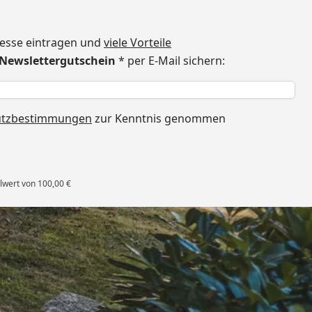
dresse eintragen und
viele Vorteile
€ Newslettergutschein
* per E-Mail sichern:
h
utzbestimmungen
zur Kenntnis genommen
lwert von 100,00 €