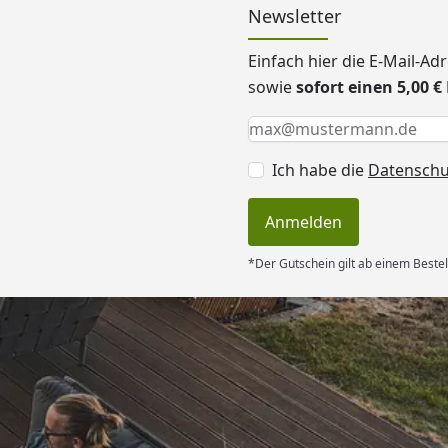
Newsletter
Einfach hier die E-Mail-A
sowie
sofort einen 5,00 
Keine Eingabe erforderlic
Eingabe erforderlich
E-Mail *
Ich habe die
Datensch
Anmelden
*Der Gutschein gilt ab einem Bestel
Versand
sverhältnis
“