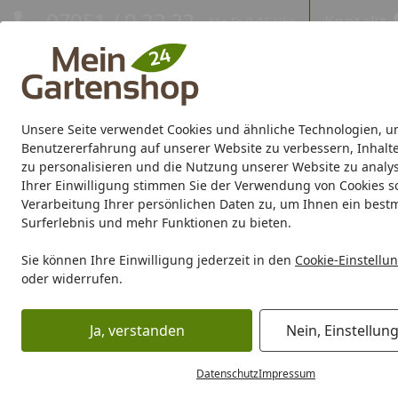
Hotline
07051 / 9 22 22
Kontakt
Mo-Fr. 8-16 Uhr
Kontakt
Eigene Montage-Teams
Unsere Seite verwendet Cookies und ähnliche Technologien, u
Gartenhaus
Gerätehaus
Gewächshaus
Carport/Garag
Benutzererfahrung auf unserer Website zu verbessern, Inhalt
zu personalisieren und die Nutzung unserer Website zu analys
Ihrer Einwilligung stimmen Sie der Verwendung von Cookies s
Marken
Sale %
Verarbeitung Ihrer persönlichen Daten zu, um Ihnen ein best
Surferlebnis und mehr Funktionen zu bieten.
Karibu Pools inkl. gra
Sie können Ihre Einwilligung jederzeit in den
Cookie-Einstellu
oder widerrufen.
Dein Traumpool im Sorglos-Paket: F
Ja, verstanden
Nein, Einstellun
Grill
Grill Ersatzteile
Weber Deckel MT 57 E-5750 ocean b
Startseite
Datenschutz
Impressum