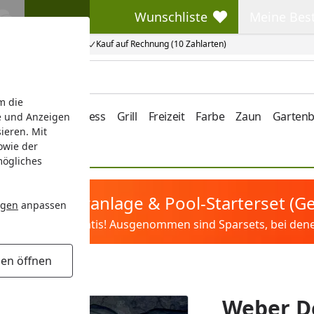
Wunschliste
Meine Bes
Wunschliste
Meine Beste
Kauf auf Rechnung (10 Zahlarten)
m die
e/Vordach
Wellness
Grill
Freizeit
Farbe
Zaun
Garten
e und Anzeigen
ieren. Mit
owie der
mögliches
tis Sandfilteranlage & Pool-Starterset (
ngen
anpassen
ilter&Pflege gratis! Ausgenommen sind Sparsets, bei denen 
gen öffnen
lue (69245)
Weber De