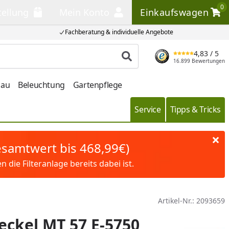
0
tellung
Mein Konto
Einkaufswagen
llung
Mein Konto
Einkaufswagen
Fachberatung & individuelle Angebote
4,83
/ 5
Produkt suchen
16.899 Bewertungen
bau
Beleuchtung
Gartenpflege
Service
Tipps & Tricks
Gesamtwert bis 468,99€)
die Filteranlage bereits dabei ist.
Artikel-Nr.:
2093659
ckel MT 57 E-5750