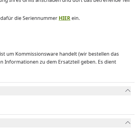
nung Ihres Grills anschauen und dort das betreffende Teil
e dafür die Seriennummer
HIER
ein.
ist um Kommissionsware handelt (wir bestellen das
en Informationen zu dem Ersatzteil geben. Es dient