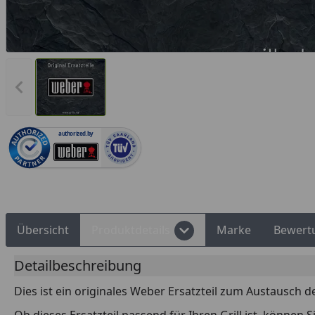
Vorheriges Bild anzeigen
Rechnungskauf
Montageservice
authorized.by
Übersicht
Produktdetails
Marke
Bewert
Detailbeschreibung
Dies ist ein originales Weber Ersatzteil zum Austausch d