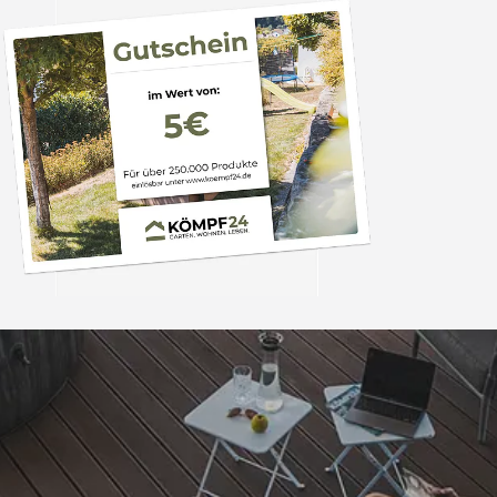
Trusted Shops
„Das Preis/Leistung
war gut