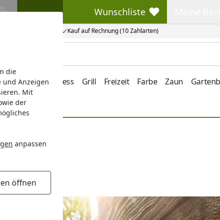
Wunschliste
Meine Bes
Wunschliste
Meine Beste
Kauf auf Rechnung (10 Zahlarten)
m die
e/Vordach
Wellness
Grill
Freizeit
Farbe
Zaun
Garten
e und Anzeigen
ieren. Mit
owie der
mögliches
ngen
anpassen
 marsch!
gen öffnen