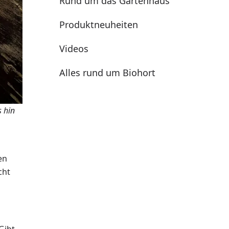
Rund um das Gartenhaus
Produktneuheiten
Videos
Alles rund um Biohort
 hin
en
cht
 Gibt