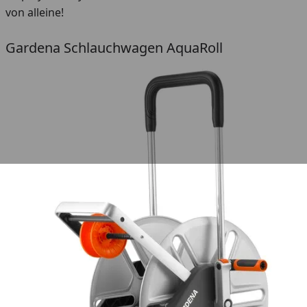
von alleine!
Gardena Schlauchwagen AquaRoll