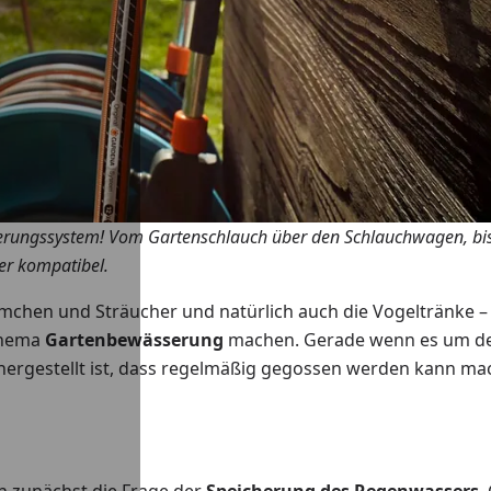
serungssystem! Vom Gartenschlauch über den Schlauchwagen, bis
er kompatibel.
umchen und Sträucher und natürlich auch die Vogeltränke –
Thema
Gartenbewässerung
machen. Gerade wenn es um d
ergestellt ist, dass regelmäßig gegossen werden kann ma
ch zunächst die Frage der
Speicherung des Regenwassers
.