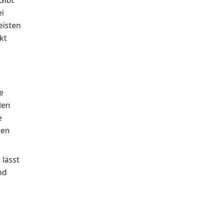
ei
eisten
kt
ie
len
e
ten
 lässt
nd