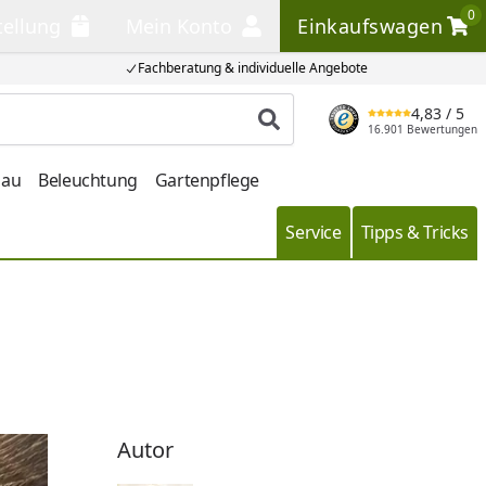
0
tellung
Mein Konto
Einkaufswagen
llung
Mein Konto
Einkaufswagen
Fachberatung & individuelle Angebote
4,83
/ 5
Produkt suchen
16.901 Bewertungen
bau
Beleuchtung
Gartenpflege
Service
Tipps & Tricks
Autor