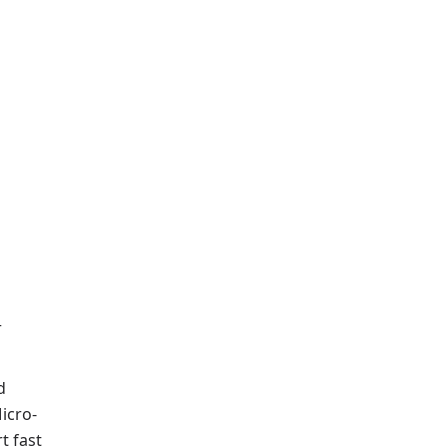
r
d
icro-
t fast