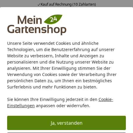
Fachberatung & individuelle Angebote
Alle Produkte
Mein Konto
Wunschl
Ein
4,83
/ 5
Suchen
Unsere Seite verwendet Cookies und ähnliche
Erfahrungsbericht: Mit OSMO Landhausfarbe kinderleicht st
Technologien, um die Benutzererfahrung auf unserer
Startseite
Website zu verbessern, Inhalte und Anzeigen zu
Erfahrungsbericht: Mit OSMO
personalisieren und die Nutzung unserer Website zu
analysieren. Mit Ihrer Einwilligung stimmen Sie der
Landhausfarbe kinderleicht
Verwendung von Cookies sowie der Verarbeitung Ihrer
persönlichen Daten zu, um Ihnen ein bestmögliches
streichen!
Surferlebnis und mehr Funktionen zu bieten.
Lesezeit: 3 min.
Sie können Ihre Einwilligung jederzeit in den
Cookie-
Erstellt am: 11.07.2019
Einstellungen
anpassen oder widerrufen.
Wir waren eingezogen und pünktlich zur Gartensaison
war die
Terrasse
angelegt. Endlich fand sich Zeit für
Ja, verstanden
etwas, dass ich schon lange machen wollte. Mein kleines
Streichprojekt für zwischendurch sollte nun starten.