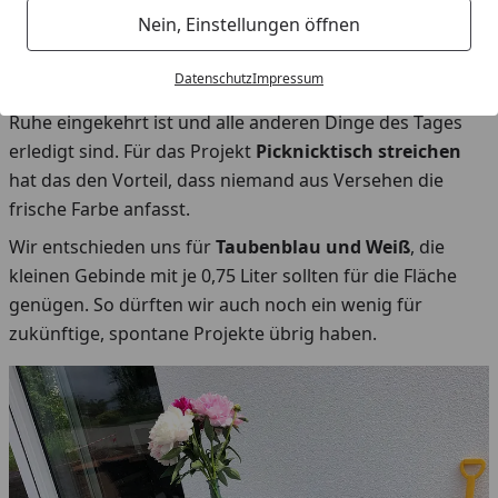
Nein, Einstellungen öffnen
Als Eltern eines quirligen, aufgeweckten Jungen muss
uns bei alles schnell gehen. Schnell während dem
Datenschutz
Impressum
Mittagsschlaf von Tom, oder schnell abends nachdem
Ruhe eingekehrt ist und alle anderen Dinge des Tages
erledigt sind. Für das Projekt
Picknicktisch streichen
hat das den Vorteil, dass niemand aus Versehen die
frische Farbe anfasst.
Wir entschieden uns für
Taubenblau und Weiß
, die
kleinen Gebinde mit je 0,75 Liter sollten für die Fläche
genügen. So dürften wir auch noch ein wenig für
zukünftige, spontane Projekte übrig haben.