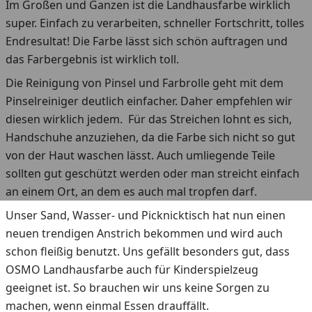
Im Großen und Ganzen ist die Landhausfarbe wirklich
super. Einfach zu verarbeiten, schneller Fortschritt, tolles
Endresultat! Die Farbe lässt sich schön auftragen und
das Farbergebnis ist wirklich toll.
Die Reinigung von Pinsel und Farbrolle geht mit dem
Pinselreiniger deutlich einfacher. Daher empfehlen wir
diesen wirklich jedem. Für das Streichen lohnt es sich,
Handschuhe anzuziehen, da die Farbe sich nicht so gut
von der Haut waschen lässt. Auch umliegende Teile
sollten gut geschützt werden oder man streicht einfach
an einem Ort, an dem es auch mal tropfen darf.
Unser Sand, Wasser- und Picknicktisch hat nun einen
neuen trendigen Anstrich bekommen und wird auch
schon fleißig benutzt. Uns gefällt besonders gut, dass
OSMO Landhausfarbe auch für Kinderspielzeug
geeignet ist. So brauchen wir uns keine Sorgen zu
machen, wenn einmal Essen drauffällt.