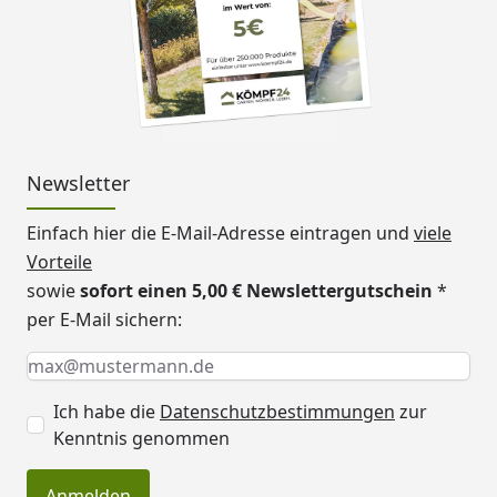
Newsletter
Einfach hier die E-Mail-Adresse eintragen und
viele
Vorteile
sowie
sofort einen 5,00 € Newslettergutschein
*
per E-Mail sichern:
Keine Eingabe erforderlich
Eingabe erforderlich
E-Mail *
Ich habe die
Datenschutzbestimmungen
zur
Kenntnis genommen
Anmelden