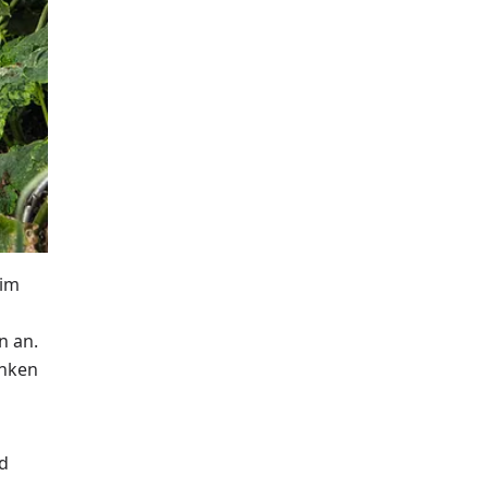
 im
n an.
anken
nd