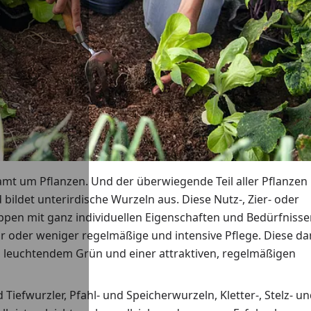
samt um Pflanzen. Und der überwiegende Teil aller Pflanzen
ldet unterirdische Wurzeln aus. Diese Nutz-, Zier- oder
pen mit ganz individuellen Eigenschaften und Bedürfnisse
r oder weniger regelmäßige und intensive Pflege. Diese d
, leuchtendem Grün und einer attraktiven, regelmäßigen
d Tiefwurzler, Pfahl- und Speicherwurzeln, Kletter-, Stelz- u