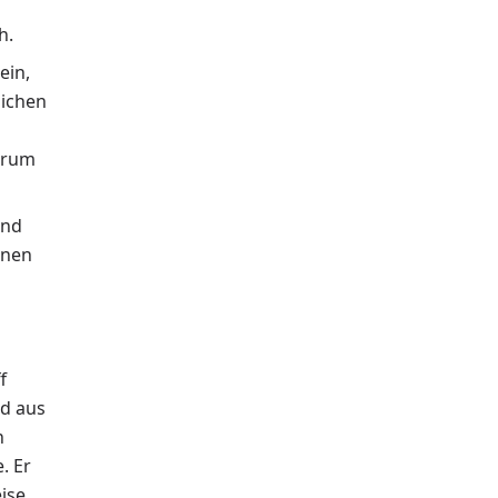
h.
ein,
lichen
erum
und
knen
f
rd aus
n
. Er
eise