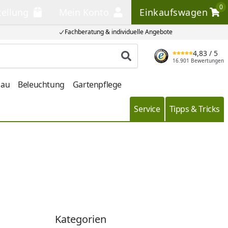
0
tellung
Mein Konto
Einkaufswagen
llung
Mein Konto
Einkaufswagen
Fachberatung & individuelle Angebote
4,83
/ 5
Produkt suchen
16.901 Bewertungen
bau
Beleuchtung
Gartenpflege
Service
Tipps & Tricks
Kategorien