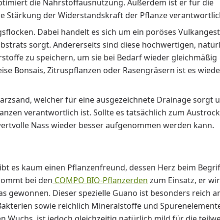
imiert die Nährstoffausnutzung. Außerdem ist er für die
e Stärkung der Widerstandskraft der Pflanze verantwortlic
sflocken. Dabei handelt es sich um ein poröses Vulkangest
Substrats sorgt. Andererseits sind diese hochwertigen, natür
stoffe zu speichern, um sie bei Bedarf wieder gleichmäßig
se Bonsais, Zitruspflanzen oder Rasengräsern ist es wied
arzsand, welcher für eine ausgezeichnete Drainage sorgt 
nzen verantwortlich ist. Sollte es tatsächlich zum Austroc
 wertvolle Nass wieder besser aufgenommen werden kann.
ibt es kaum einen Pflanzenfreund, dessen Herz beim Begrif
 kommt bei den
COMPO BIO-Pflanzerden
zum Einsatz, er wi
s gewonnen. Dieser spezielle Guano ist besonders reich a
Bakterien sowie reichlich Mineralstoffe und Spurenelemente
en Wuchs, ist jedoch gleichzeitig natürlich mild für die teilw