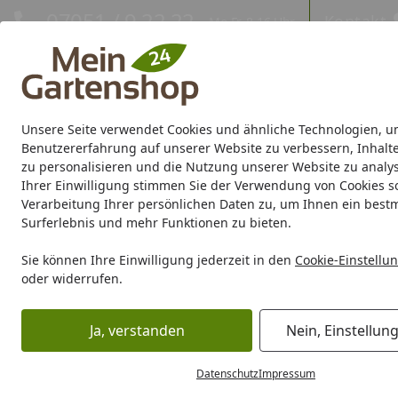
Hotline
07051 / 9 22 22
Kontakt
Mo-Fr. 8-16 Uhr
Kontakt
Eigene Montage-Teams
Unsere Seite verwendet Cookies und ähnliche Technologien, u
Gartenhaus
Gerätehaus
Gewächshaus
Carport/Garag
Benutzererfahrung auf unserer Website zu verbessern, Inhalt
zu personalisieren und die Nutzung unserer Website zu analys
Ihrer Einwilligung stimmen Sie der Verwendung von Cookies s
Marken
Sale %
Verarbeitung Ihrer persönlichen Daten zu, um Ihnen ein best
Surferlebnis und mehr Funktionen zu bieten.
Blumenerde
Startseite
Sie können Ihre Einwilligung jederzeit in den
Cookie-Einstellu
Blumenerde
oder widerrufen.
Lesezeit: 8 min.
Ja, verstanden
Nein, Einstellun
Erstellt am: 03.05.2019
Das Geheimnis erfolgreicher
Datenschutz
Impressum