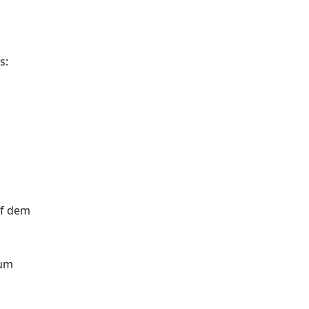
s:
uf dem
zum