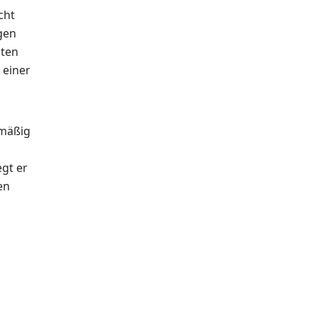
cht
gen
lten
 einer
hmäßig
egt er
en