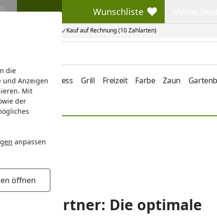
Wunschliste
Meine Bes
Wunschliste
Meine Beste
Kauf auf Rechnung (10 Zahlarten)
m die
e/Vordach
Wellness
Grill
Freizeit
Farbe
Zaun
Garten
e und Anzeigen
ieren. Mit
owie der
mögliches
ngen
anpassen
gen öffnen
 Hobbygärtner: Die optimale