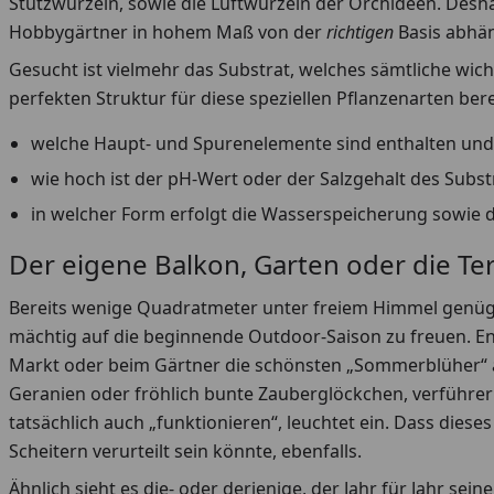
Stützwurzeln, sowie die Luftwurzeln der Orchideen. Deshalb
Hobbygärtner in hohem Maß von der
richtigen
Basis abhän
Gesucht ist vielmehr das Substrat, welches sämtliche wich
perfekten Struktur für diese speziellen Pflanzenarten bere
welche Haupt- und Spurenelemente sind enthalten und
wie hoch ist der pH-Wert oder der Salzgehalt des Subst
in welcher Form erfolgt die Wasserspeicherung sowie 
Der eigene Balkon, Garten oder die Ter
Bereits wenige Quadratmeter unter freiem Himmel genüg
mächtig auf die beginnende Outdoor-Saison zu freuen. En
Markt oder beim Gärtner die schönsten „Sommerblüher“ a
Geranien oder fröhlich bunte Zauberglöckchen, verführe
tatsächlich auch „funktionieren“, leuchtet ein. Dass dies
Scheitern verurteilt sein könnte, ebenfalls.
Ähnlich sieht es die- oder derjenige, der Jahr für Jahr sei