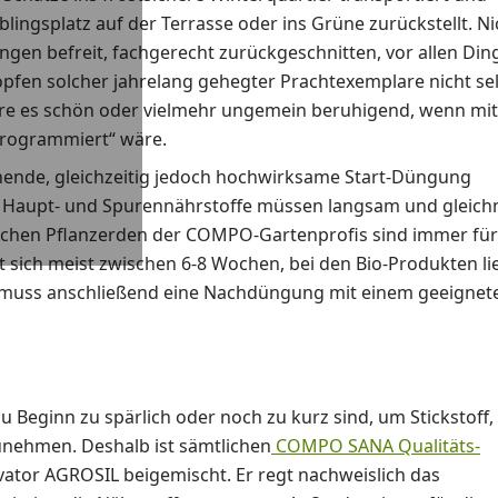
lingsplatz auf der Terrasse oder ins Grüne zurückstellt. Ni
gen befreit, fachgerecht zurückgeschnitten, vor allen Din
opfen solcher jahrelang gehegter Prachtexemplare nicht se
re es schön oder vielmehr ungemein beruhigend, wenn mit
programmiert“ wäre.
onende, gleichzeitig jedoch hochwirksame Start-Düngung
en Haupt- und Spurennährstoffe müssen langsam und gleic
lichen Pflanzerden der COMPO-Gartenprofis sind immer für
t sich meist zwischen 6-8 Wochen, bei den Bio-Produkten li
en muss anschließend eine Nachdüngung mit einem geeignet
u Beginn zu spärlich oder noch zu kurz sind, um Stickstoff,
unehmen. Deshalb ist sämtlichen
COMPO SANA Qualitäts-
ator AGROSIL beigemischt. Er regt nachweislich das