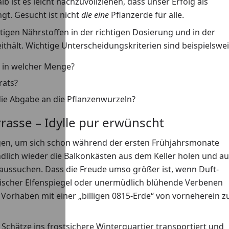
 ist es leicht nachzuvollziehen, dass unser Erfolg als
gt. Gesucht ist nicht
die eine
Pflanzerde für alle.
tigen Nährstoffen in der richtigen Dosierung und in der
ithält. Wichtige Unterscheidungskriterien sind beispielswei
 in welcher Menge?
rats?
die Abgabe an die Pflanzenwurzeln?
rasse – Idylle pur erwünscht
en, um sich schon während der ersten Frühjahrsmonate
dlich wieder die Balkonkästen aus dem Keller holen und a
ussuchen. Dass die Freude umso größer ist, wenn Duft-
rischer Elfenspiegel oder unermüdlich blühende Verbenen
es Vorhaben mit einer „billigen 0815-Erde“ von vorneherein 
ne Schätze ins frostsichere Winterquartier transportiert und