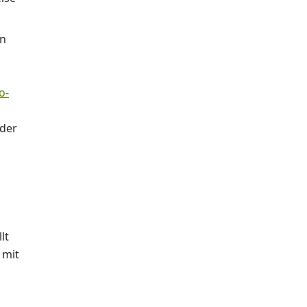
en
o-
oder
lt
 mit