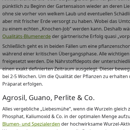
pünktlich zu Beginn der Gartensaison wieder an deren Lieb
ohne sie vorher von welkem Laub und eventuellen Schädlin
aber mit frischer Erde versorgt zu haben. Wobei das Umt
zu einem echten „Knochen-Job“ werden kann. Deshalb wä
Qualitäts-Blumenerde
der gärtnerische Erfolg quasi „vor
Schließlich geht es in beiden Fällen um eine pflanzensch
während einer kritischen Übergangsphase. Alle wichtig
freigesetzt werden. Die Nährstoffdepots der unterschied
einen exakt definierten Zeitraum ausgelegt. Dieser beweg
bei 2-5 Wochen. Um die Qualität der Pflanzen zu erhalt
Präparat erfolgen.
Agrosil, Guano, Perlite & Co.
Alles vergebliche „Liebesmühe“, wenn die Wurzeln gleich z
Phosphat, Kaliumoxid & Co. in der optimalen Menge aufz
Blumen- und Spezialerden
der hochwirksame Wurzel-Aktiv