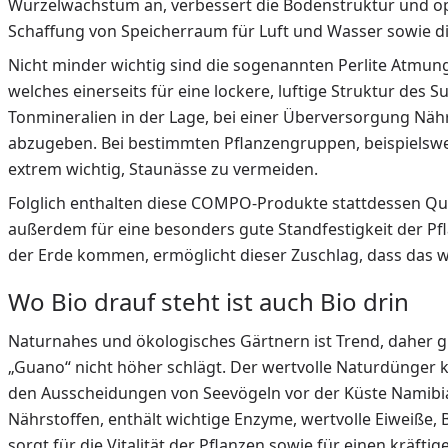
Wurzelwachstum an, verbessert die Bodenstruktur und opt
Schaffung von Speicherraum für Luft und Wasser sowie di
Nicht minder wichtig sind die sogenannten Perlite Atmung
welches einerseits für eine lockere, luftige Struktur des 
Tonmineralien in der Lage, bei einer Überversorgung Nähr
abzugeben. Bei bestimmten Pflanzengruppen, beispielswei
extrem wichtig, Staunässe zu vermeiden.
Folglich enthalten diese COMPO-Produkte stattdessen Qu
außerdem für eine besonders gute Standfestigkeit der Pfla
der Erde kommen, ermöglicht dieser Zuschlag, dass das
Wo Bio drauf steht ist auch Bio drin
Naturnahes und ökologisches Gärtnern ist Trend, daher g
„Guano“ nicht höher schlägt. Der wertvolle Naturdünger
den Ausscheidungen von Seevögeln vor der Küste Namibia
Nährstoffen, enthält wichtige Enzyme, wertvolle Eiweiße, 
sorgt für die Vitalität der Pflanzen sowie für einen kräftig