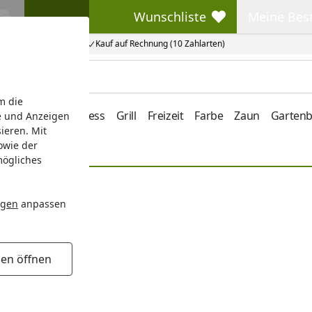
Wunschliste
Meine Bes
Wunschliste
Meine Beste
Kauf auf Rechnung (10 Zahlarten)
m die
e/Vordach
Wellness
Grill
Freizeit
Farbe
Zaun
Garten
e und Anzeigen
ieren. Mit
owie der
mögliches
ngen
anpassen
gen öffnen