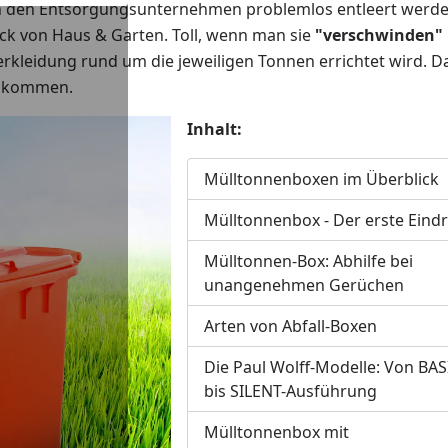
on den Entsorgungsunternehmen problemlos entleert werd
ck von Haus & Garten. Toll, wenn man sie
"verschwinden"
 Verkleidung rund um die jeweiligen Tonnen errichtet wird. 
llkommen.
Inhalt:
Mülltonnenboxen im Überblick
Mülltonnenbox - Der erste Eind
Mülltonnen-Box: Abhilfe bei
unangenehmen Gerüchen
Arten von Abfall-Boxen
Die Paul Wolff-Modelle: Von BAS
bis SILENT-Ausführung
Mülltonnenbox mit