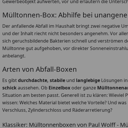
Gewerbeobjekt aufwerten, vor und erläutern die Untersch
Mülltonnen-Box: Abhilfe bei unange
Der anfallende Abfall im Haushalt bringt zwei negative U
und der Inhalt riecht nicht besonders angenehm. Vor al
sich geruchsbildende Bakterien schnell und verströmen de
Mülltonne gut aufgehoben, vor direkter Sonneneinstrahl
anbelangt.
Arten von Abfall-Boxen
Es gibt
durchdachte, stabile
und
langlebige
Lösungen in
schick
aussehen. Ob
Einzelbox
oder ganze
Mülltonnena
Situation am besten passt. Generell ist zu klären: Wievie
wissen: Welches Material bietet welche Vorteile? Und was
Verschluss, Zylinderschloss und Räderarretierung?
Klassiker: Mülltonnenboxen von Paul Wolff - M