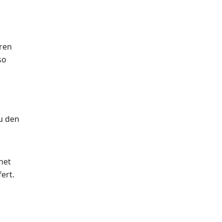
eren
so
u den
net
ert.