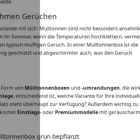
iede.
nehmen Gerüchen
mstände mit sich: Mülltonnen sind nicht besonders ansehnli
lem im Sommer, wenn die Temperaturen hochklettern, verm
n typisch muffigen Geruch. In einer Mülltonnenbox ist die
ung geschützt und abgeschirmter auch, was den Geruch
 Form von
Mülltonnenboxen
und
-umrandungen
, die wir
nlage
, entscheidend ist, welche Variante für Ihre individuel
l Platz steht überhaupt zur Verfügung? Außerdem wichtig zu
 kosten
Einstiegs-
oder
Premiummodelle
mit geräuschar
ülltonnenbox grün bepflanzt