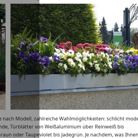
 nach Modell, zahlreiche Wahlmöglichkeiten: schlicht mod
de, Türblätter von Weißaluminium über Reinweiß bis
raun oder Taupeviolet bis Jadegrün. Je nachdem, was Ihne