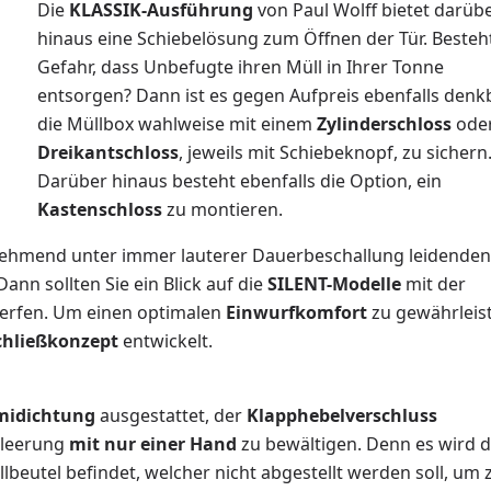
Die
KLASSIK-Ausführung
von Paul Wolff bietet darüb
hinaus eine Schiebelösung zum Öffnen der Tür. Besteht
Gefahr, dass Unbefugte ihren Müll in Ihrer Tonne
entsorgen? Dann ist es gegen Aufpreis ebenfalls denkb
die Müllbox wahlweise mit einem
Zylinderschloss
ode
Dreikantschloss
, jeweils mit Schiebeknopf, zu sichern
Darüber hinaus besteht ebenfalls die Option, ein
Kastenschloss
zu montieren.
unehmend unter immer lauterer Dauerbeschallung leidenden
nn sollten Sie ein Blick auf die
SILENT-Modelle
mit der
erfen. Um einen optimalen
Einwurfkomfort
zu gewährleis
Schließkonzept
entwickelt.
idichtung
ausgestattet, der
Klapphebelverschluss
ntleerung
mit nur einer Hand
zu bewältigen. Denn es wird 
beutel befindet, welcher nicht abgestellt werden soll, um 