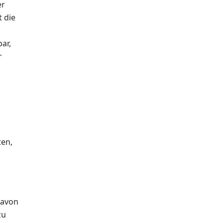
er
 die
ar,
r
.
ten,
davon
zu