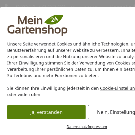
Hotline
07051 / 9 22 22
Kontakt
Mo-Fr. 8-16 Uhr
Kontakt
Eigene Montage-Teams
Unsere Seite verwendet Cookies und ähnliche Technologien, u
Gartenhaus
Gerätehaus
Gewächshaus
Carport/Garag
Benutzererfahrung auf unserer Website zu verbessern, Inhalt
zu personalisieren und die Nutzung unserer Website zu analys
Ihrer Einwilligung stimmen Sie der Verwendung von Cookies s
Marken
Sale %
Verarbeitung Ihrer persönlichen Daten zu, um Ihnen ein best
Surferlebnis und mehr Funktionen zu bieten.
Mülltonnenboxen und -systeme jetzt bei uns entdecken!
Startseite
Sie können Ihre Einwilligung jederzeit in den
Cookie-Einstellu
Abfalltonnen gut verstaut
oder widerrufen.
Lesezeit: 6 min.
Ja, verstanden
Nein, Einstellun
Erstellt am: 06.05.2021
Mülltonnenboxen im Überblick
Datenschutz
Impressum