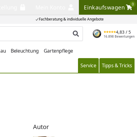
0
tellung
Mein Konto
Einkaufswagen
llung
Mein Konto
Einkaufswagen
Fachberatung & individuelle Angebote
4,83
/ 5
Produkt suchen
16.898 Bewertungen
bau
Beleuchtung
Gartenpflege
Service
Tipps & Tricks
Autor