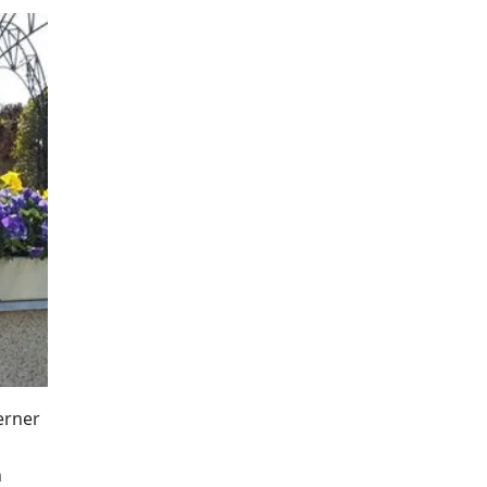
erner
n