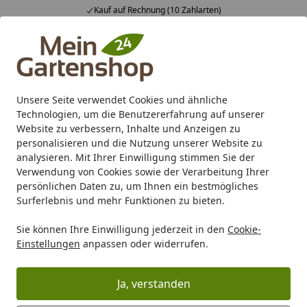
Kauf auf Rechnung (10 Zahlarten)
Alle Produkte
Mein Konto
Wunschl
Ein
4,83
/ 5
Suchen
Unsere Seite verwendet Cookies und ähnliche
Technologien, um die Benutzererfahrung auf unserer
Karibu Pools inkl. gratis Sandfilteranlage & Pool-
Website zu verbessern, Inhalte und Anzeigen zu
Starterset (Gesamtwert bis 468,99€)
personalisieren und die Nutzung unserer Website zu
analysieren. Mit Ihrer Einwilligung stimmen Sie der
Verwendung von Cookies sowie der Verarbeitung Ihrer
Zaun
Komplett-Sets
Gabionen Set
Alberts® Cluster G
persönlichen Daten zu, um Ihnen ein bestmögliches
Startseite
Surferlebnis und mehr Funktionen zu bieten.
Alberts® Cluster Gabione Anbau-
Sie können Ihre Einwilligung jederzeit in den
Cookie-
Set 1000 mm
Einstellungen
anpassen oder widerrufen.
Ja, verstanden