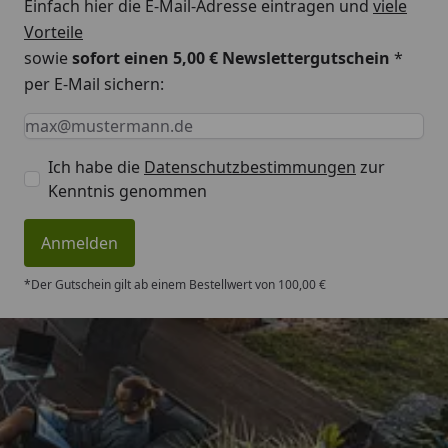
Einfach hier die E-Mail-Adresse eintragen und
viele
Vorteile
sowie
sofort einen 5,00 € Newslettergutschein
*
per E-Mail sichern:
Keine Eingabe erforderlich
Eingabe erforderlich
E-Mail *
Ich habe die
Datenschutzbestimmungen
zur
Kenntnis genommen
Anmelden
*Der Gutschein gilt ab einem Bestellwert von 100,00 €
Trusted Shops
4,83
/ 5