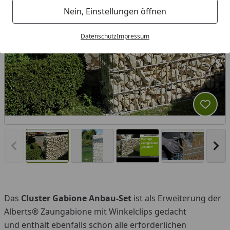
Nein, Einstellungen öffnen
Datenschutz
Impressum
Produk
Vorheriges Bild anzeigen
Näc
Das
Cluster Gabione Anbau-Set
ist als Erweiterung der
You
Alberts® Zaungabione mit Winkelclips gedacht
und enthält ebenfalls schon alle erforderlichen