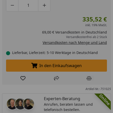
Produktmenge um eins verringern
Produktmenge manuell eingeben
Produktmenge um eins erhöhen
335,52 €
inkl. 19% MwSt.
69,00 € Versandkosten in Deutschland
Versandkostenfrei ab 2 Stück
Versandkosten nach Menge und Land
Lieferbar, Lieferzeit: 5-10 Werktage in Deutschland
In den Einkaufswagen
In den Einkaufswagen legen
Produkt zur Wunschliste hinzufügen
Teilen
Produkt Ver
Artikel-Nr.: 751025
Online
Experten-Beratung
Anrufen, beraten lassen und
telefonisch bestellen.