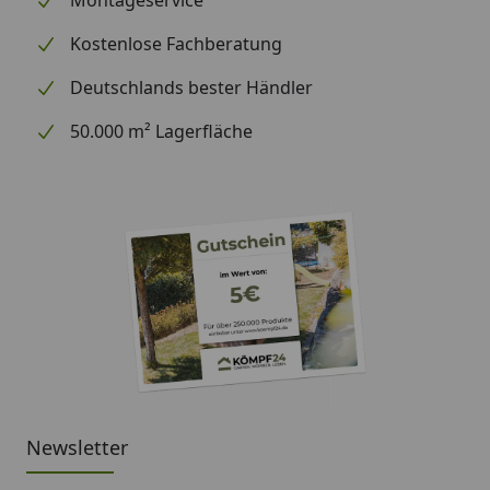
Montageservice
positioniert.
Kostenlose Fachberatung
Die mitgelieferten Pfosten sind zum Einzubetonieren.
Deutschlands bester Händler
Sie sind innerhalb der Gabione zu montieren, nach
dem Befüllen der Gabione, z.B. durch Steine, sind sie
50.000 m² Lagerfläche
nicht mehr sichtbar. Die Pfosten berühren das
Gabionengitter nicht, sie stabilisieren den Korb allein
durch die Verkeilung der umliegenden Steinfüllung.
Der Pfostenabstand sollte 1,50 m nicht
überschreiten.
Newsletter