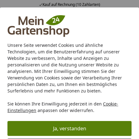
Kauf auf Rechnung (10 Zahlarten)
Alle Produkte
Mein Konto
Wunschl
Ein
4,83
/ 5
Suchen
Unsere Seite verwendet Cookies und ähnliche
Technologien, um die Benutzererfahrung auf unserer
Karibu Pools inkl. gratis Sandfilteranlage & Pool-
Website zu verbessern, Inhalte und Anzeigen zu
Starterset (Gesamtwert bis 468,99€)
personalisieren und die Nutzung unserer Website zu
analysieren. Mit Ihrer Einwilligung stimmen Sie der
Verwendung von Cookies sowie der Verarbeitung Ihrer
Freizeit
Terrassendach
Zubehör für Terrassendächer
persönlichen Daten zu, um Ihnen ein bestmögliches
Startseite
Surferlebnis und mehr Funktionen zu bieten.
Skan Holz Andreaskreuz
Sie können Ihre Einwilligung jederzeit in den
Cookie-
Seitenwände für freistehende
Einstellungen
anpassen oder widerrufen.
Terrassenüberdachungen Leimholz
Ja, verstanden