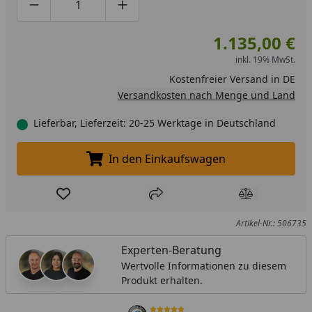
Produktmenge um eins verringern
Produktmenge manuell eingeben
Produktmenge um eins erhöhen
1.135,00 €
inkl. 19% MwSt.
Kostenfreier Versand in DE
Versandkosten nach Menge und Land
Lieferbar, Lieferzeit: 20-25 Werktage in Deutschland
In den Einkaufswagen
In den Einkaufswagen legen
Produkt zur Wunschliste hinzufügen
Teilen
Produkt Ver
Artikel-Nr.: 506735
Experten-Beratung
Wertvolle Informationen zu diesem
Produkt erhalten.