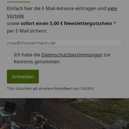
sichtbaren Oberflächen leicht an und streichen diese
Einfach hier die E-Mail-Adresse eintragen und
viele
mit hochwertiger Lasur bzw. Farbe.
Vorteile
Ablagespuren bei farblich allseitig behandelten
sowie
sofort einen 5,00 € Newslettergutschein
*
Bauteilen sind technisch bedingt.
per E-Mail sichern:
Keine Eingabe erforderlich
Eingabe erforderlich
E-Mail *
Holzart
Pfosten aus Leimholz
Ich habe die
Datenschutzbestimmungen
zur
Andreaskreuz aus
Kenntnis genommen
Konstruktionsvollholz
Anmelden
Konstruktion
Riegel 10 x 10 cm, Kreuz 8 x 8
cm, Pfosten 12 x 12 cm
*Der Gutschein gilt ab einem Bestellwert von 100,00 €
Höhe
210 cm
für Terrassen-
239 cm / 250 cm (Größe 193 x
Tiefe
210 cm)
Trusted Shops
289 cm / 300 cm (Größe 243 x
210 cm)