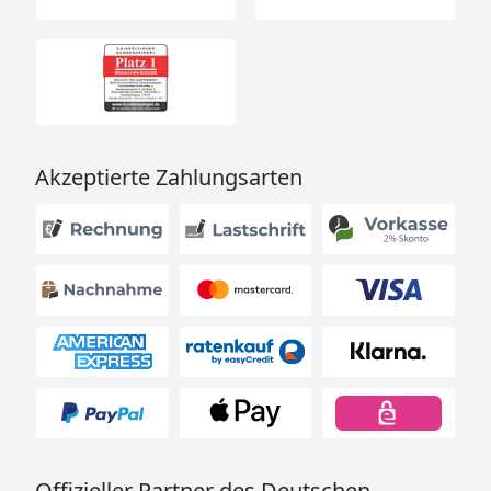
x H), Gewicht
x 33 cm, 88 kg
Größe 243 x 210 cm : 120 x 260
x 33 cm, 97 kg
Größe 293 x 210 cm : 120 x 310
x 33 cm, 127 kg
Größe 343 x 210 cm : 120 x 360
x 30 cm, 120 kg
Akzeptierte Zahlungsarten
Inklusive
Montagematerial inkl.
Aufschraubstütze
Datenblatt Skan Holz Andreaskreuz
Seitenwände für freistehende
Terrassenüberdachungen Leimholz 193 x 210
cm
Offizieller Partner des Deutschen