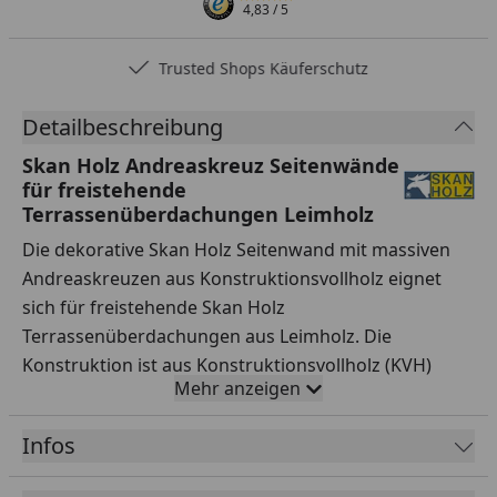
4,83
/ 5
Trusted Shops Käuferschutz
Detailbeschreibung
Skan Holz Andreaskreuz Seitenwände
für freistehende
Terrassenüberdachungen Leimholz
Die dekorative Skan Holz Seitenwand mit massiven
Andreaskreuzen aus Konstruktionsvollholz eignet
sich für freistehende Skan Holz
Terrassenüberdachungen aus Leimholz. Die
Konstruktion ist aus Konstruktionsvollholz (KVH)
Mehr anzeigen
gefertigt. Als KVH bezeichnet man technisch
getrocknetes, endlos verleimtes, massives
Infos
Fichtenholz. Die einzelnen Holzteile werden
getrocknet, nach Fehlern gescannt, sortiert und