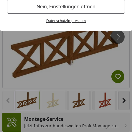
Nein, Einstellungen öffnen
Datenschutz
Impressum
Produk
Vorheriges Bild anzeigen
Näc
Montage-Service
Jetzt Infos zur bundesweiten Profi-Montage zum
günstigen Festpreis sichern.